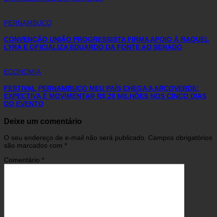
PERNAMBUCO
CONVENÇÃO UNIÃO PROGRESSISTA FIRMA APOIO À RAQUEL
LYRA E OFICIALIZA EDUARDO DA FONTE AO SENADO
ECONOMIA
FESTIVAL PERNAMBUCO MEU PAÍS CHEGA A ARCOVERDE:
EXPECTIVA É MOVIMENTAR R$ 20 MILHÕES NOS CINCO DIAS
DO EVENTO
Deixe um comentário
O seu endereço de e-mail não será publicado.
Campos obrigatórios
são marcados com
*
Comentário
*