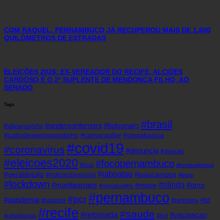
COM RAQUEL, PERNAMBUCO JÁ RECUPEROU MAIS DE 1.600
QUILÔMETROS DE ESTRADAS
ELEIÇÕES 2026: EX-VEREADOR DO RECIFE, ALCIDES
CARDOSO É O 2º SUPLENTE DE MENDONÇA FILHO, AO
SENADO
Tags
#brasil
#andersonferreira
#bolsonaro
#alvaroporto
#cabodesantoagostinho
#camaragibe
#cestabasica
#covid19
#coronavirus
#denuncia
#doacao
#eleicoes2020
#focopernambuco
#eua
#fundaoeleitoral
#jaboatao
#geraldojulio
#joaocampos
#hidroxicloroquina
#leitos
#lockdown
#olinda
#mariliaarraes
#oms
#mppe
#miguelcoelho
#pernambuco
#pcr
#pandemia
#pt
#paulista
#petrolina
#recife
#saude
#retomada
#vacinacao
#tce
#rafaeldantas