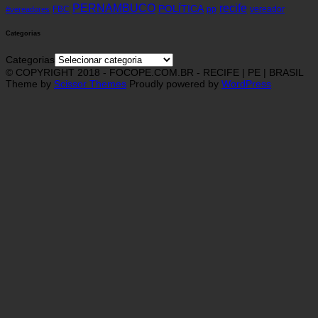
recife
PERNAMBUCO
POLÍTICA
FBC
pp
vereador
#vereadores
Categorias
Categorias
© COPYRIGHT 2018 - FOCOPE.COM.BR - RECIFE | PE | BRASIL
Theme by
Scissor Themes
Proudly powered by
WordPress