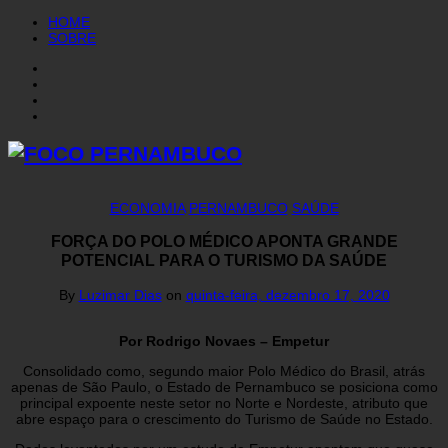
HOME
SOBRE
ECONOMIA
PERNAMBUCO
SAÚDE
FORÇA DO POLO MÉDICO APONTA GRANDE
POTENCIAL PARA O TURISMO DA SAÚDE
By
Luzimar Dias
on
quinta-feira, dezembro 17, 2020
Por Rodrigo Novaes – Empetur
Consolidado como, segundo maior Polo Médico do Brasil, atrás
apenas de São Paulo, o Estado de Pernambuco se posiciona como
principal expoente neste setor no Norte e Nordeste, atributo que
abre espaço para o crescimento do Turismo de Saúde no Estado.