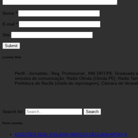
Nome
*
E-mail
*
Site
Luzimar Dias
Perfil - Jornalista - Reg. Profissional , 996 DRT/PE. Graduad
veículos de comunicação: Rádio Olinda (Olinda PE); Rádio Tam
Prefeitura do Recife (chefe de reportagem); Câmara de Vereado
Search for:
Posts recentes
ELEIÇÕES 2026: EVILÁSIO MATEUS DECLARA APOIO À