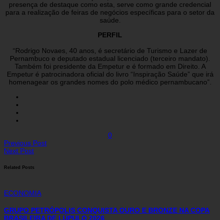
presença de destaque como esta, serve como grande credencial
para a realização de feiras de negócios específicas para o setor da
saúde.
PERFIL
“Rodrigo Novaes, 40 anos, é secretário de Turismo e Lazer de
Pernambuco e deputado estadual licenciado (terceiro mandato).
Também foi presidente da Empetur e é formado em Direito. A
Empetur é patrocinadora oficial do livro “Inspiração Saúde” que irá
homenagear os grandes nomes do polo médico pernambucano”.
0
Previous Post
Next Post
Related Posts
ECONOMIA
GRUPO PETRÓPOLIS CONQUISTA OURO E BRONZE NA COPA
BRASILEIRA DE LÚPULO 2026