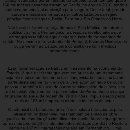
Dados levantados por um estudo da Empetur apontam que quase
168 mil turistas desembarcaram no Recife, no ano de 2016, tendo a
saúde como principal motivação para viagem. Deste total, grande
parcela emissora é formada por outros Estados da região,
principalmente Alagoas, Bahia, Paraíba e Rio Grande do Norte.
Não fosse suficiente a força do nosso Polo Médico, em atrair o
público vizinho a Pernambuco, a pesquisa revelou ainda que
estrangeiros também aqui chegam buscando tratamentos de
saúde. No mesmo ano, visitantes de Portugal, Estados Unidos e da
Suíça vieram ao Estado para consultar-se com médicos
pernambucanos.
Esta movimentação se traduz em incremento na economia do
Estado, já que o visitante que vem em busca de um tratamento,
seja ele médico ou de bem-estar e longevidade – os spas fazem
parte deste segmento -, em geral vem acompanhado de outra
pessoa e também faz uso de outros serviços além da clínica, spa
ou hospital. Atualmente, o polo médico de Pernambuco alcança
faturamento anual da ordem de R$ 8 bilhões, impulsionado pelos
mais de 105 mil empregos diretos e indiretos do setor.
O potencial do Estado na área, é estimulado não apenas pela
infraestrutura disponível, mas também pela mão de obra
qualificada, contribuição científica e inovação; fatores que geram
aproximadamente 20 mil atendimentos médicos por dia no Recife e
cerca de 187 mil internações por ano em Pernambuco. Uma