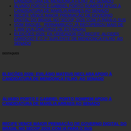
CANDIDATURA DE MENDONÇA FILHO, AO SENADO
ÁLVARO PORTO E GABRIEL PORTO ROMPEM APOIO À
CANDIDATURA DE MARÍLIA ARRAES AO SENADO
RECIFE VENCE MAIOR PREMIAÇÃO DE GOVERNO
DIGITAL DO BRASIL NO SECOP 2026 COM IA PARA O SUS
COM RAQUEL, PERNAMBUCO JÁ RECUPEROU MAIS DE
1.600 QUILÔMETROS DE ESTRADAS
ELEIÇÕES 2026: EX-VEREADOR DO RECIFE, ALCIDES
CARDOSO É O 2º SUPLENTE DE MENDONÇA FILHO, AO
SENADO
DESTAQUES
ELEIÇÕES 2026: EVILÁSIO MATEUS DECLARA APOIO À
CANDIDATURA DE MENDONÇA FILHO, AO SENADO
ÁLVARO PORTO E GABRIEL PORTO ROMPEM APOIO À
CANDIDATURA DE MARÍLIA ARRAES AO SENADO
RECIFE VENCE MAIOR PREMIAÇÃO DE GOVERNO DIGITAL DO
BRASIL NO SECOP 2026 COM IA PARA O SUS