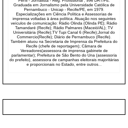
Perfil - Jornalista - Reg. Profissional , 996 DRT/PE.
Graduada em Jornalismo pela Universidade Católica de
Pernambuco - Unicap - Recife/PE, em 1979.
Especializações em Ciência Política e Assessorias de
imprensa voltadas à área política. Atuação nos seguintes
veículos de comunicação: Rádio Olinda (Olinda PE); Rádio
Tamandaré (Recife); Rádio Palmares (Maceió/AL); TV
Universitária (Recife);TV Tupi Canal 6 (Recife);Jornal do
Commercio(Recife); Diário de Pernambuco (Recife).
Também atuou na Secretaria de Imprensa da Prefeitura do
Recife (chefe de reportagem); Câmara de
Vereadores(assessora de imprensa gabinete de
parlamentar); Prefeitura de São Bento do Una (assessoria
do prefeito), assessora de campanhas eleitorais majoritárias
e proporcionais no Estado, entre outros...