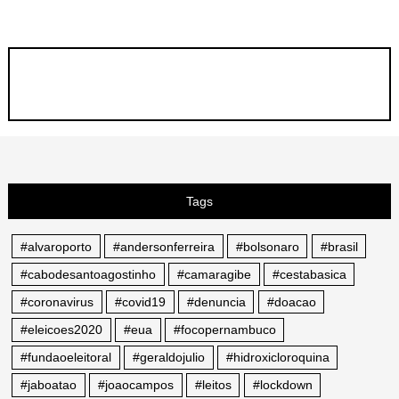
Tags
#alvaroporto
#andersonferreira
#bolsonaro
#brasil
#cabodesantoagostinho
#camaragibe
#cestabasica
#coronavirus
#covid19
#denuncia
#doacao
#eleicoes2020
#eua
#focopernambuco
#fundaoeleitoral
#geraldojulio
#hidroxicloroquina
#jaboatao
#joaocampos
#leitos
#lockdown