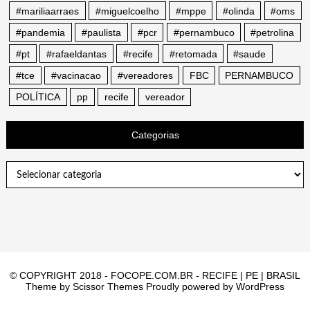
#mariliaarraes
#miguelcoelho
#mppe
#olinda
#oms
#pandemia
#paulista
#pcr
#pernambuco
#petrolina
#pt
#rafaeldantas
#recife
#retomada
#saude
#tce
#vacinacao
#vereadores
FBC
PERNAMBUCO
POLÍTICA
pp
recife
vereador
Categorias
Categorias
© COPYRIGHT 2018 - FOCOPE.COM.BR - RECIFE | PE | BRASIL
Theme by
Scissor Themes
Proudly powered by
WordPress