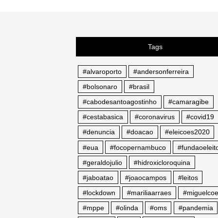
Tags
#alvaroporto
#andersonferreira
#bolsonaro
#brasil
#cabodesantoagostinho
#camaragibe
#cestabasica
#coronavirus
#covid19
#denuncia
#doacao
#eleicoes2020
#eua
#focopernambuco
#fundaoeleito
#geraldojulio
#hidroxicloroquina
#jaboatao
#joaocampos
#leitos
#lockdown
#mariliaarraes
#miguelcoe
#mppe
#olinda
#oms
#pandemia