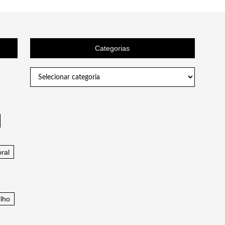
Categorias
Categorias
ral
lho