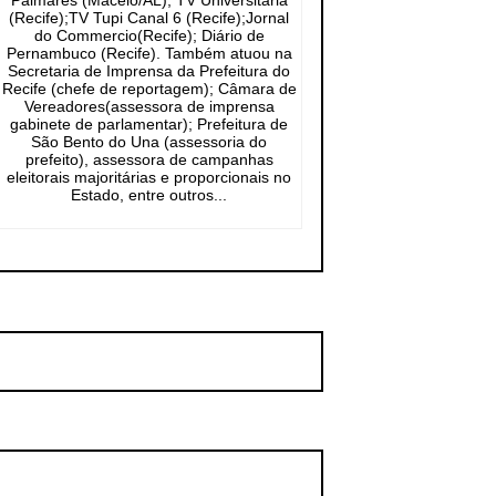
Palmares (Maceió/AL); TV Universitária
(Recife);TV Tupi Canal 6 (Recife);Jornal
do Commercio(Recife); Diário de
Pernambuco (Recife). Também atuou na
Secretaria de Imprensa da Prefeitura do
Recife (chefe de reportagem); Câmara de
Vereadores(assessora de imprensa
gabinete de parlamentar); Prefeitura de
São Bento do Una (assessoria do
prefeito), assessora de campanhas
eleitorais majoritárias e proporcionais no
Estado, entre outros...