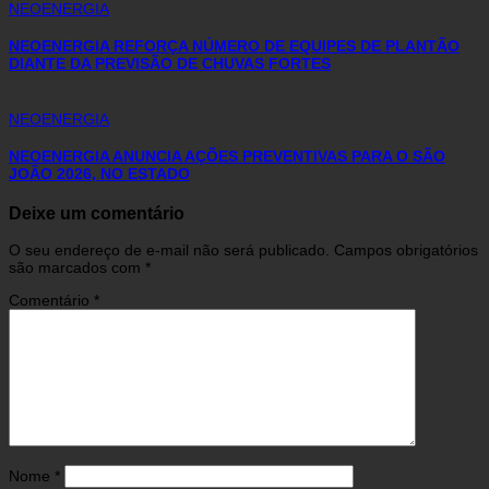
NEOENERGIA
NEOENERGIA REFORÇA NÚMERO DE EQUIPES DE PLANTÃO
DIANTE DA PREVISÃO DE CHUVAS FORTES
NEOENERGIA
NEOENERGIA ANUNCIA AÇÕES PREVENTIVAS PARA O SÃO
JOÃO 2026, NO ESTADO
Deixe um comentário
O seu endereço de e-mail não será publicado.
Campos obrigatórios
são marcados com
*
Comentário
*
Nome
*