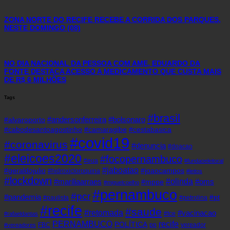
ZONA NORTE DO RECIFE RECEBE A CORRIDA DOS PARQUES,
NESTE DOMINGO (08)
NO DIA NACIONAL DA PESSOA COM AME, EDUARDO DA
FONTE DESTACA ACESSO A MEDICAMENTO QUE CUSTA MAIS
DE R$ 6 MILHÕES
Tags
#brasil
#andersonferreira
#bolsonaro
#alvaroporto
#cabodesantoagostinho
#camaragibe
#cestabasica
#covid19
#coronavirus
#denuncia
#doacao
#eleicoes2020
#focopernambuco
#eua
#fundaoeleitoral
#jaboatao
#geraldojulio
#joaocampos
#hidroxicloroquina
#leitos
#lockdown
#olinda
#mariliaarraes
#oms
#mppe
#miguelcoelho
#pernambuco
#pcr
#pandemia
#pt
#paulista
#petrolina
#recife
#saude
#retomada
#vacinacao
#tce
#rafaeldantas
recife
PERNAMBUCO
POLÍTICA
FBC
pp
vereador
#vereadores