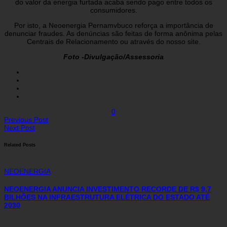
do valor da energia furtada acaba sendo pago entre todos os
consumidores.
Por isto, a Neoenergia Pernamvbuco reforça a importância de
denunciar fraudes. As denúncias são feitas de forma anônima pelas
Centrais de Relacionamento ou através do nosso site.
Foto -Divulgação/Assessoria
0
Previous Post
Next Post
Related Posts
NEOENERGIA
NEOENERGIA ANUNCIA INVESTIMENTO RECORDE DE R$ 9,7
BILHÕES NA INFRAESTRUTURA ELÉTRICA DO ESTADO ATÉ
2030