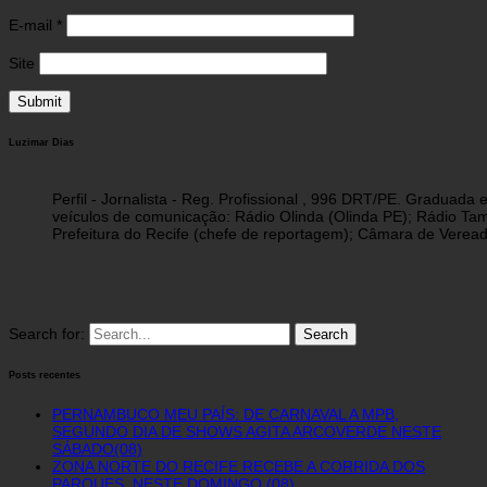
E-mail
*
Site
Luzimar Dias
Perfil - Jornalista - Reg. Profissional , 996 DRT/PE. Graduad
veículos de comunicação: Rádio Olinda (Olinda PE); Rádio Tam
Prefeitura do Recife (chefe de reportagem); Câmara de Vereado
Search for:
Posts recentes
PERNAMBUCO MEU PAÍS: DE CARNAVAL A MPB,
SEGUNDO DIA DE SHOWS AGITA ARCOVERDE NESTE
SÁBADO(08)
ZONA NORTE DO RECIFE RECEBE A CORRIDA DOS
PARQUES, NESTE DOMINGO (08)