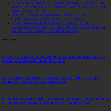
NO DIA NACIONAL DA PESSOA COM AME, EDUARDO DA
FONTE DESTACA ACESSO A MEDICAMENTO QUE CUSTA
MAIS DE R$ 6 MILHÕES
ELEIÇÕES 2026: PRAZO PARA REGISTRO DE
CANDIDATURAS TERMINA PRÓXIMO DIA 15
DÉBORA ALMEIDA VISITA CANTEIRO DE OBRAS E
DESMENTE NOTÍCIAS FALSAS SOBRE CONSTRUÇÃO DE
MÓDULO DO CBMPE, EM BELO JARDIM
DESTAQUES
PREFEITO JOGLI UCHOA ANUNCIA INAUGURAÇÃO DO NOVO
ESTÁDIO MUNICIPAL DE ARAÇOIABA
GOVERNADORA RAQUEL LYRA DESMENTE VÍDEO SOBRE
PEDIDO DE PIX PARA SUA CAMPANHA
PERNAMBUCO MEU PAÍS: DE CARNAVAL A MPB, SEGUNDO DIA
DE SHOWS AGITA ARCOVERDE NESTE SÁBADO(08)