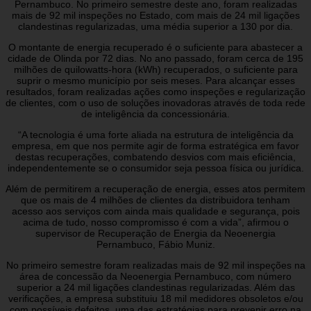
Pernambuco. No primeiro semestre deste ano, foram realizadas
mais de 92 mil inspeções no Estado, com mais de 24 mil ligações
clandestinas regularizadas, uma média superior a 130 por dia.
O montante de energia recuperado é o suficiente para abastecer a
cidade de Olinda por 72 dias. No ano passado, foram cerca de 195
milhões de quilowatts-hora (kWh) recuperados, o suficiente para
suprir o mesmo município por seis meses. Para alcançar esses
resultados, foram realizadas ações como inspeções e regularização
de clientes, com o uso de soluções inovadoras através de toda rede
de inteligência da concessionária.
“A tecnologia é uma forte aliada na estrutura de inteligência da
empresa, em que nos permite agir de forma estratégica em favor
destas recuperações, combatendo desvios com mais eficiência,
independentemente se o consumidor seja pessoa física ou jurídica.
Além de permitirem a recuperação de energia, esses atos permitem
que os mais de 4 milhões de clientes da distribuidora tenham
acesso aos serviços com ainda mais qualidade e segurança, pois
acima de tudo, nosso compromisso é com a vida”, afirmou o
supervisor de Recuperação de Energia da Neoenergia
Pernambuco, Fábio Muniz.
No primeiro semestre foram realizadas mais de 92 mil inspeções na
área de concessão da Neoenergia Pernambuco, com número
superior a 24 mil ligações clandestinas regularizadas. Além das
verificações, a empresa substituiu 18 mil medidores obsoletos e/ou
com possíveis defeitos, uma das estratégias para prevenir erro na