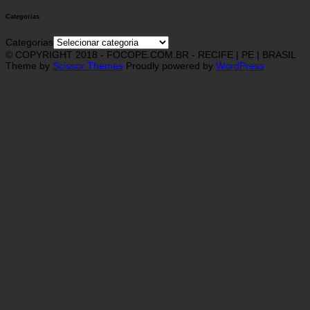
Categorias
Categorias
© COPYRIGHT 2018 - FOCOPE.COM.BR - RECIFE | PE | BRASIL
Theme by
Scissor Themes
Proudly powered by
WordPress