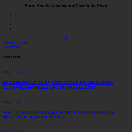
Foto: Aniele Nascimento/Gazeta do Povo
0
Previous Post
Next Post
Related Posts
POLÍTICA
EM CONVENÇÃO DO PP, CIRO NOGUEIRA DEMONSTRA
CONFIANÇA NA REELEIÇÃO DE RAQUEL LYRA
POLÍTICA
PARTIDO NOVO OFICIALIZA APOIO À CANDIDATURA DE
MENDONÇA FILHO AO SENADO
POLÍTICA