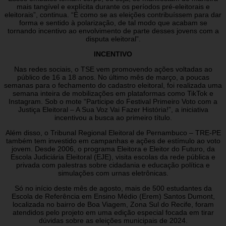
mais tangível e explícita durante os períodos pré-eleitorais e
eleitorais”, continua. “É como se as eleições contribuíssem para dar
forma e sentido à polarização, de tal modo que acabam se
tornando incentivo ao envolvimento de parte desses jovens com a
disputa eleitoral”.
INCENTIVO
Nas redes sociais, o TSE vem promovendo ações voltadas ao
público de 16 a 18 anos. No último mês de março, a poucas
semanas para o fechamento do cadastro eleitoral, foi realizada uma
semana inteira de mobilizações em plataformas como TikTok e
Instagram. Sob o mote “Participe do Festival Primeiro Voto com a
Justiça Eleitoral – A Sua Voz Vai Fazer História!”, a iniciativa
incentivou a busca ao primeiro título.
Além disso, o Tribunal Regional Eleitoral de Pernambuco – TRE-PE
também tem investido em campanhas e ações de estímulo ao voto
jovem. Desde 2006, o programa Eleitora e Eleitor do Futuro, da
Escola Judiciária Eleitoral (EJE), visita escolas da rede pública e
privada com palestras sobre cidadania e educação política e
simulações com urnas eletrônicas.
Só no início deste mês de agosto, mais de 500 estudantes da
Escola de Referência em Ensino Médio (Erem) Santos Dumont,
localizada no bairro de Boa Viagem, Zona Sul do Recife, foram
atendidos pelo projeto em uma edição especial focada em tirar
dúvidas sobre as eleições municipais de 2024.