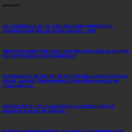
DESTAQUES
EM CONVENÇÃO DO PP, CIRO NOGUEIRA DEMONSTRA
CONFIANÇA NA REELEIÇÃO DE RAQUEL LYRA
MERCADO GEEK TEM CINCO DIAS DE ATRAÇÕES NO CENTRO
DE CONVENÇÕES DE PERNAMBUCO
PERNAMBUCO SEGUE ENTRE AS TRÊS MELHORES NOTAS DO
BRASIL NO IDEB ENSINO MÉDIO E REGISTRA AVANÇO NO
FUNDAMENTAL
PARTIDO NOVO OFICIALIZA APOIO À CANDIDATURA DE
MENDONÇA FILHO AO SENADO
RODRIGO PINHEIRO OFICIALIZA APOIO À CANDIDATURA DE