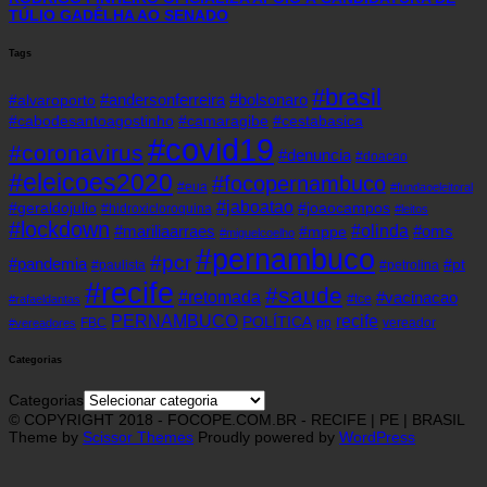
TÚLIO GADÊLHA AO SENADO
Tags
#brasil
#andersonferreira
#bolsonaro
#alvaroporto
#cabodesantoagostinho
#camaragibe
#cestabasica
#covid19
#coronavirus
#denuncia
#doacao
#eleicoes2020
#focopernambuco
#eua
#fundaoeleitoral
#jaboatao
#geraldojulio
#joaocampos
#hidroxicloroquina
#leitos
#lockdown
#olinda
#mariliaarraes
#oms
#mppe
#miguelcoelho
#pernambuco
#pcr
#pandemia
#pt
#paulista
#petrolina
#recife
#saude
#retomada
#vacinacao
#tce
#rafaeldantas
recife
PERNAMBUCO
POLÍTICA
FBC
pp
vereador
#vereadores
Categorias
Categorias
© COPYRIGHT 2018 - FOCOPE.COM.BR - RECIFE | PE | BRASIL
Theme by
Scissor Themes
Proudly powered by
WordPress