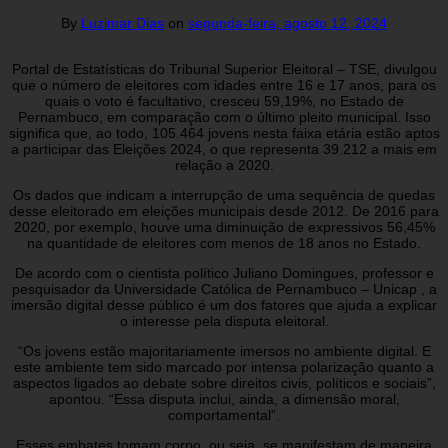
By
Luzimar Dias
on
segunda-feira, agosto 12, 2024
Portal de Estatísticas do Tribunal Superior Eleitoral – TSE, divulgou
que o número de eleitores com idades entre 16 e 17 anos, para os
quais o voto é facultativo, cresceu 59,19%, no Estado de
Pernambuco, em comparação com o último pleito municipal. Isso
significa que, ao todo, 105.464 jovens nesta faixa etária estão aptos
a participar das Eleições 2024, o que representa 39.212 a mais em
relação a 2020.
Os dados que indicam a interrupção de uma sequência de quedas
desse eleitorado em eleições municipais desde 2012. De 2016 para
2020, por exemplo, houve uma diminuição de expressivos 56,45%
na quantidade de eleitores com menos de 18 anos no Estado.
De acordo com o cientista político Juliano Domingues, professor e
pesquisador da Universidade Católica de Pernambuco – Unicap , a
imersão digital desse público é um dos fatores que ajuda a explicar
o interesse pela disputa eleitoral.
“Os jovens estão majoritariamente imersos no ambiente digital. E
este ambiente tem sido marcado por intensa polarização quanto a
aspectos ligados ao debate sobre direitos civis, políticos e sociais”,
apontou. “Essa disputa inclui, ainda, a dimensão moral,
comportamental”.
Esses embates tomam corpo, ou seja, se manifestam de maneira