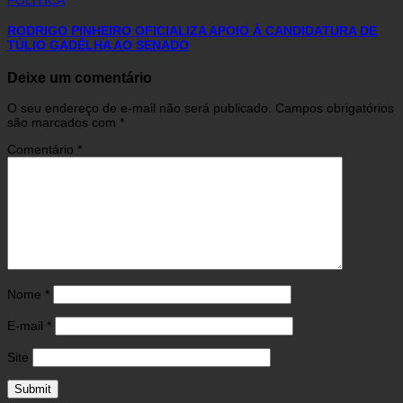
RODRIGO PINHEIRO OFICIALIZA APOIO À CANDIDATURA DE
TÚLIO GADÊLHA AO SENADO
Deixe um comentário
O seu endereço de e-mail não será publicado.
Campos obrigatórios
são marcados com
*
Comentário
*
Nome
*
E-mail
*
Site