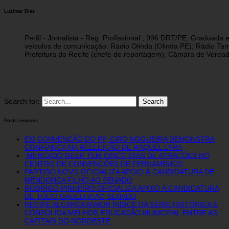
Luzimar Dias
Perfil - Jornalista - Reg. Profissional , 996 DRT/PE. Graduad
veículos de comunicação: Rádio Olinda (Olinda PE); Rádio Tam
Prefeitura do Recife (chefe de reportagem); Câmara de Vereado
Search for:
Posts recentes
EM CONVENÇÃO DO PP, CIRO NOGUEIRA DEMONSTRA
CONFIANÇA NA REELEIÇÃO DE RAQUEL LYRA
MERCADO GEEK TEM CINCO DIAS DE ATRAÇÕES NO
CENTRO DE CONVENÇÕES DE PERNAMBUCO
PARTIDO NOVO OFICIALIZA APOIO À CANDIDATURA DE
MENDONÇA FILHO AO SENADO
RODRIGO PINHEIRO OFICIALIZA APOIO À CANDIDATURA
DE TÚLIO GADÊLHA AO SENADO
RECIFE ALCANÇA MAIOR ÍNDICE DA SÉRIE HISTÓRICA E
CONSOLIDA MELHOR EDUCAÇÃO MUNICIPAL ENTRE AS
CAPITAIS DO NORDESTE