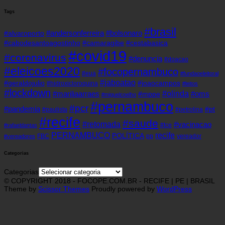
Tags
#brasil
#andersonferreira
#bolsonaro
#alvaroporto
#cabodesantoagostinho
#camaragibe
#cestabasica
#covid19
#coronavirus
#denuncia
#doacao
#eleicoes2020
#focopernambuco
#eua
#fundaoeleitoral
#jaboatao
#geraldojulio
#joaocampos
#hidroxicloroquina
#leitos
#lockdown
#olinda
#mariliaarraes
#oms
#mppe
#miguelcoelho
#pernambuco
#pcr
#pandemia
#pt
#paulista
#petrolina
#recife
#saude
#retomada
#vacinacao
#tce
#rafaeldantas
recife
PERNAMBUCO
POLÍTICA
FBC
pp
vereador
#vereadores
Categorias
Categorias
© COPYRIGHT 2018 - FOCOPE.COM.BR - RECIFE | PE | BRASIL
Theme by
Scissor Themes
Proudly powered by
WordPress