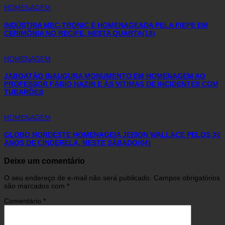
HOMENAGEM
INDÚSTRIA MEC-TRONIC É HOMENAGEADA PELA FIEPE EM
CERIMÔNIA NO RECIFE, NESTA QUARTA(18)
HOMENAGEM
JABOATÃO INAUGURA MONUMENTO EM HOMENAGEM AO
PROFESSOR FÁBIO HAZIN E ÀS VITIMAS DE INCIDENTES COM
TUBARÕES
HOMENAGEM
GLOBO NORDESTE HOMENAGEIA JEISON WALLACE PELOS 30
ANOS DE CINDERELA, NESTE SÁBADO(04)
Deixe um comentário
O seu endereço de e-mail não será publicado.
Campos obrigatórios
são marcados com
*
Comentário
*