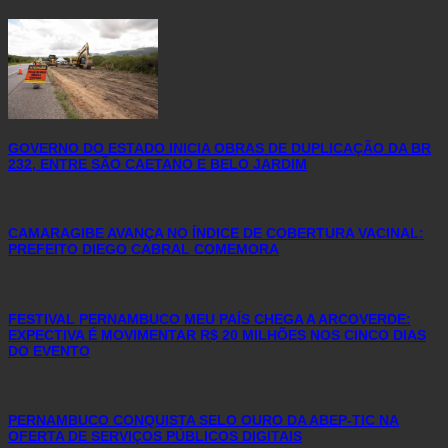
GOVERNO DO ESTADO INICIA OBRAS DE DUPLICAÇÃO DA BR
232, ENTRE SÃO CAETANO E BELO JARDIM
CAMARAGIBE AVANÇA NO ÍNDICE DE COBERTURA VACINAL:
PREFEITO DIEGO CABRAL COMEMORA
FESTIVAL PERNAMBUCO MEU PAÍS CHEGA A ARCOVERDE:
EXPECTIVA É MOVIMENTAR R$ 20 MILHÕES NOS CINCO DIAS
DO EVENTO
PERNAMBUCO CONQUISTA SELO OURO DA ABEP-TIC NA
OFERTA DE SERVIÇOS PÚBLICOS DIGITAIS