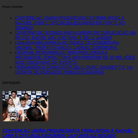
Posts recentes
CONVENÇÃO UNIÃO PROGRESSISTA FIRMA APOIO À
RAQUEL LYRA E OFICIALIZA EDUARDO DA FONTE AO
SENADO
GOVERNO DO ESTADO INICIA OBRAS DE DUPLICAÇÃO DA
BR 232, ENTRE SÃO CAETANO E BELO JARDIM
CAMARAGIBE AVANÇA NO ÍNDICE DE COBERTURA
VACINAL: PREFEITO DIEGO CABRAL COMEMORA
FESTIVAL PERNAMBUCO MEU PAÍS CHEGA A
ARCOVERDE: EXPECTIVA É MOVIMENTAR R$ 20 MILHÕES
NOS CINCO DIAS DO EVENTO
PERNAMBUCO CONQUISTA SELO OURO DA ABEP-TIC NA
OFERTA DE SERVIÇOS PÚBLICOS DIGITAIS
DESTAQUES
CONVENÇÃO UNIÃO PROGRESSISTA FIRMA APOIO À RAQUEL
LYRA E OFICIALIZA EDUARDO DA FONTE AO SENADO