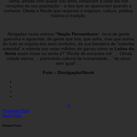
velha, ambas com quase 500 anos, renascem a cada dia nos
corações da sua população – e dos que se apaixonam quando a
conhece. Olinda e Recife que respiram e inspiram, cultura, política,
história e tradição.
Abrigadas nesta outrora
“Nação Pernambuco
“, terra de gente
guerreira e aguerrida, de gente que luta, que sofre, mas que acima
de tudo se orguha dos seus símbolos, da sua bandeira de “soberba
estendal” e ostenta nas veias milhões de garras como se
Leões do
Norte
assim fosse ou ainda é? “Recife de encantos mil” … Olinda
cidade eterna … patrimônio cultural da humanidade… “de amor
sem igual” …
Foto – Divulgação/Stock
0
Previous Post
Next Post
Related Posts