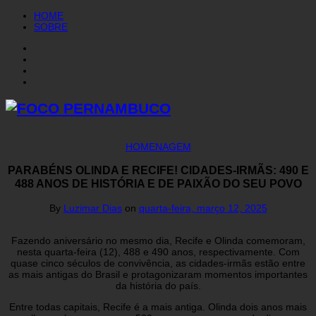
HOME
SOBRE
HOMENAGEM
PARABÉNS OLINDA E RECIFE! CIDADES-IRMÃS: 490 E
488 ANOS DE HISTÓRIA E DE PAIXÃO DO SEU POVO
By
Luzimar Dias
on
quarta-feira, março 12, 2025
Fazendo aniversário no mesmo dia, Recife e Olinda comemoram,
nesta quarta-feira (12), 488 e 490 anos, respectivamente. Com
quase cinco séculos de convivência, as cidades-irmãs estão entre
as mais antigas do Brasil e protagonizaram momentos importantes
da história do país.
Entre todas capitais, Recife é a mais antiga. Olinda dois anos mais