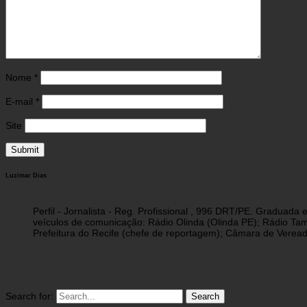
Nome
*
E-mail
*
Site
Luzimar Dias
Perfil - Jornalista - Reg. Profissional , 996 DRT/PE. Graduad
veículos de comunicação: Rádio Olinda (Olinda PE); Rádio Tam
Prefeitura do Recife (chefe de reportagem); Câmara de Vereado
Search for: