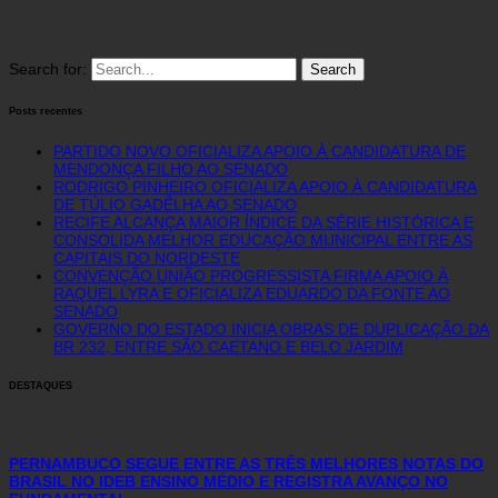
Search for:
Posts recentes
PARTIDO NOVO OFICIALIZA APOIO À CANDIDATURA DE
MENDONÇA FILHO AO SENADO
RODRIGO PINHEIRO OFICIALIZA APOIO À CANDIDATURA
DE TÚLIO GADÊLHA AO SENADO
RECIFE ALCANÇA MAIOR ÍNDICE DA SÉRIE HISTÓRICA E
CONSOLIDA MELHOR EDUCAÇÃO MUNICIPAL ENTRE AS
CAPITAIS DO NORDESTE
CONVENÇÃO UNIÃO PROGRESSISTA FIRMA APOIO À
RAQUEL LYRA E OFICIALIZA EDUARDO DA FONTE AO
SENADO
GOVERNO DO ESTADO INICIA OBRAS DE DUPLICAÇÃO DA
BR 232, ENTRE SÃO CAETANO E BELO JARDIM
DESTAQUES
PERNAMBUCO SEGUE ENTRE AS TRÊS MELHORES NOTAS DO
BRASIL NO IDEB ENSINO MÉDIO E REGISTRA AVANÇO NO