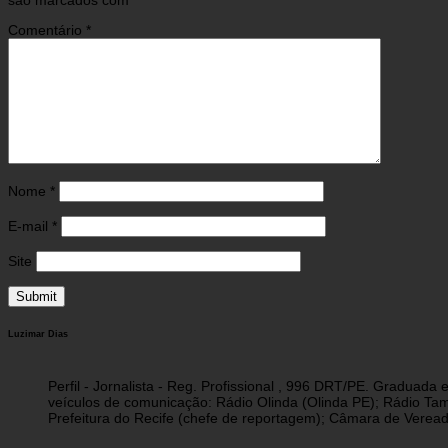
são marcados com
*
Comentário
*
Nome
*
E-mail
*
Site
Luzimar Dias
Perfil - Jornalista - Reg. Profissional , 996 DRT/PE. Graduad
veículos de comunicação: Rádio Olinda (Olinda PE); Rádio Tam
Prefeitura do Recife (chefe de reportagem); Câmara de Vereado