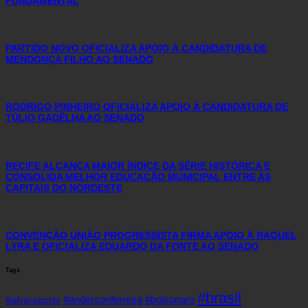
FUNDAMENTAL
PARTIDO NOVO OFICIALIZA APOIO À CANDIDATURA DE
MENDONÇA FILHO AO SENADO
RODRIGO PINHEIRO OFICIALIZA APOIO À CANDIDATURA DE
TÚLIO GADÊLHA AO SENADO
RECIFE ALCANÇA MAIOR ÍNDICE DA SÉRIE HISTÓRICA E
CONSOLIDA MELHOR EDUCAÇÃO MUNICIPAL ENTRE AS
CAPITAIS DO NORDESTE
CONVENÇÃO UNIÃO PROGRESSISTA FIRMA APOIO À RAQUEL
LYRA E OFICIALIZA EDUARDO DA FONTE AO SENADO
Tags
#brasil
#andersonferreira
#bolsonaro
#alvaroporto