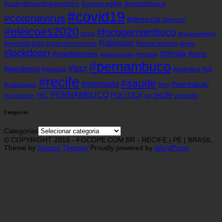
#cabodesantoagostinho
#camaragibe
#cestabasica
#covid19
#coronavirus
#denuncia
#doacao
#eleicoes2020
#focopernambuco
#eua
#fundaoeleitoral
#jaboatao
#geraldojulio
#joaocampos
#hidroxicloroquina
#leitos
#lockdown
#olinda
#mariliaarraes
#oms
#mppe
#miguelcoelho
#pernambuco
#pcr
#pandemia
#pt
#paulista
#petrolina
#recife
#saude
#retomada
#vacinacao
#tce
#rafaeldantas
recife
PERNAMBUCO
POLÍTICA
FBC
pp
vereador
#vereadores
Categorias
Categorias
© COPYRIGHT 2018 - FOCOPE.COM.BR - RECIFE | PE | BRASIL
Theme by
Scissor Themes
Proudly powered by
WordPress