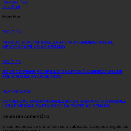
Previous Post
Next Post
Related Posts
POLÍTICA
PARTIDO NOVO OFICIALIZA APOIO À CANDIDATURA DE
MENDONÇA FILHO AO SENADO
POLÍTICA
RODRIGO PINHEIRO OFICIALIZA APOIO À CANDIDATURA DE
TÚLIO GADÊLHA AO SENADO
PERNAMBUCO
CONVENÇÃO UNIÃO PROGRESSISTA FIRMA APOIO À RAQUEL
LYRA E OFICIALIZA EDUARDO DA FONTE AO SENADO
Deixe um comentário
O seu endereço de e-mail não será publicado.
Campos obrigatórios