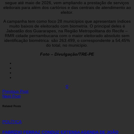
segue até maio de 2026, vem ampliando a prestação de serviços
eleitorais para além dos cartórios e das centrais de atendimento ao
eleitor.
A campanha tem como foco 28 municípios que apresentam índices
muito baixos de eleitorado com biometria. O principal deles é
Jaboatão dos Guararapes, na Região Metropolitana do Recife –
RMR cidade pernambucana com o maior eleitorado absoluto sem
identificação biométrica: são 263.499, o correspondente a 54,45%
do total, no município.
Foto – Divulgação/TRE-PE
0
Previous Post
Next Post
Related Posts
POLÍTICA
FABRÍZIO FERRAZ CONDUZ EXTENSA AGENDA DE JOÃO