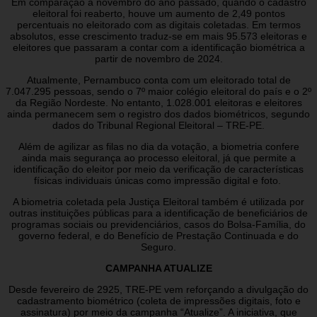
Em comparação a novembro do ano passado, quando o cadastro
eleitoral foi reaberto, houve um aumento de 2,49 pontos
percentuais no eleitorado com as digitais coletadas. Em termos
absolutos, esse crescimento traduz-se em mais 95.573 eleitoras e
eleitores que passaram a contar com a identificação biométrica a
partir de novembro de 2024.
Atualmente, Pernambuco conta com um eleitorado total de
7.047.295 pessoas, sendo o 7º maior colégio eleitoral do país e o 2º
da Região Nordeste. No entanto, 1.028.001 eleitoras e eleitores
ainda permanecem sem o registro dos dados biométricos, segundo
dados do Tribunal Regional Eleitoral – TRE-PE.
Além de agilizar as filas no dia da votação, a biometria confere
ainda mais segurança ao processo eleitoral, já que permite a
identificação do eleitor por meio da verificação de características
físicas individuais únicas como impressão digital e foto.
A biometria coletada pela Justiça Eleitoral também é utilizada por
outras instituições públicas para a identificação de beneficiários de
programas sociais ou previdenciários, casos do Bolsa-Família, do
governo federal, e do Benefício de Prestação Continuada e do
Seguro.
CAMPANHA ATUALIZE
Desde fevereiro de 2925, TRE-PE vem reforçando a divulgação do
cadastramento biométrico (coleta de impressões digitais, foto e
assinatura) por meio da campanha “Atualize”. A iniciativa, que