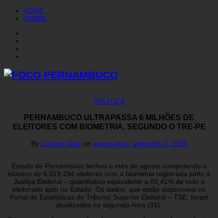
HOME
SOBRE
POLÍTICA
PERNAMBUCO ULTRAPASSA 6 MILHÕES DE
ELEITORES COM BIOMETRIA, SEGUNDO O TRE-PE
By
Luzimar Dias
on
quarta-feira, setembro 3, 2025
Estado de Pernambuco fechou o mês de agosto computando o
número de 6.019.294 eleitores com a biometria registrada junto à
Justiça Eleitoral – quantitativo equivalente a 85,41% de todo o
eleitorado apto no Estado. Os dados, que estão disponíveis no
Portal de Estatísticas do Tribunal Superior Eleitoral – TSE, foram
atualizados na segunda-feira (01).