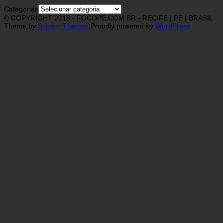
Categorias
© COPYRIGHT 2018 - FOCOPE.COM.BR - RECIFE | PE | BRASIL
Theme by
Scissor Themes
Proudly powered by
WordPress