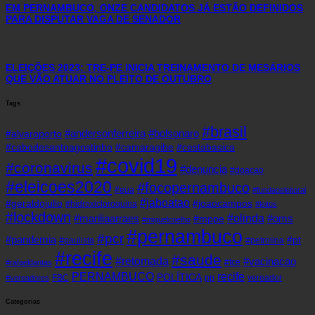
EM PERNAMBUCO, ONZE CANDIDATOS JÁ ESTÃO DEFINIDOS
PARA DISPUTAR VAGA DE SENADOR
ELEIÇÕES 2023: TRE-PE INICIA TREINAMENTO DE MESÁRIOS
QUE VÃO ATUAR NO PLEITO DE OUTUBRO
Tags
#brasil
#andersonferreira
#bolsonaro
#alvaroporto
#cabodesantoagostinho
#camaragibe
#cestabasica
#covid19
#coronavirus
#denuncia
#doacao
#eleicoes2020
#focopernambuco
#eua
#fundaoeleitoral
#jaboatao
#geraldojulio
#joaocampos
#hidroxicloroquina
#leitos
#lockdown
#olinda
#mariliaarraes
#oms
#mppe
#miguelcoelho
#pernambuco
#pcr
#pandemia
#pt
#paulista
#petrolina
#recife
#saude
#retomada
#vacinacao
#tce
#rafaeldantas
recife
PERNAMBUCO
POLÍTICA
FBC
pp
vereador
#vereadores
Categorias