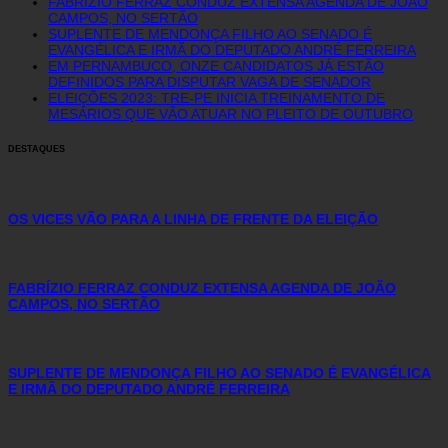
FABRÍZIO FERRAZ CONDUZ EXTENSA AGENDA DE JOÃO
CAMPOS, NO SERTÃO
SUPLENTE DE MENDONÇA FILHO AO SENADO É
EVANGÉLICA E IRMÃ DO DEPUTADO ANDRÉ FERREIRA
EM PERNAMBUCO, ONZE CANDIDATOS JÁ ESTÃO
DEFINIDOS PARA DISPUTAR VAGA DE SENADOR
ELEIÇÕES 2023: TRE-PE INICIA TREINAMENTO DE
MESÁRIOS QUE VÃO ATUAR NO PLEITO DE OUTUBRO
DESTAQUES
OS VICES VÃO PARA A LINHA DE FRENTE DA ELEIÇÃO
FABRÍZIO FERRAZ CONDUZ EXTENSA AGENDA DE JOÃO
CAMPOS, NO SERTÃO
SUPLENTE DE MENDONÇA FILHO AO SENADO É EVANGÉLICA
E IRMÃ DO DEPUTADO ANDRÉ FERREIRA