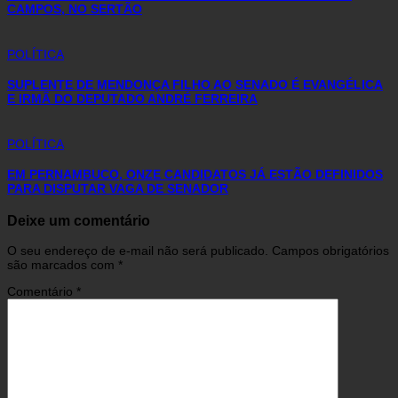
CAMPOS, NO SERTÃO
POLÍTICA
SUPLENTE DE MENDONÇA FILHO AO SENADO É EVANGÉLICA
E IRMÃ DO DEPUTADO ANDRÉ FERREIRA
POLÍTICA
EM PERNAMBUCO, ONZE CANDIDATOS JÁ ESTÃO DEFINIDOS
PARA DISPUTAR VAGA DE SENADOR
Deixe um comentário
O seu endereço de e-mail não será publicado.
Campos obrigatórios
são marcados com
*
Comentário
*