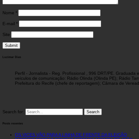
Nome
*
E-mail
*
Site
Luzimar Dias
Perfil - Jornalista - Reg. Profissional , 996 DRT/PE. Graduad
veículos de comunicação: Rádio Olinda (Olinda PE); Rádio Tam
Prefeitura do Recife (chefe de reportagem); Câmara de Vereado
Search for:
Posts recentes
OS VICES VÃO PARA A LINHA DE FRENTE DA ELEIÇÃO