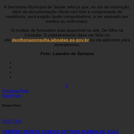
A Secretaria Municipal de Saúde reforça que, no ato da vacinação,
além da documentação oficial com foto e comprovante de
residência, será exigido laudo comprobatório, a ser assinado por
médico ou enfermeiro.
O modelo de formulário está disponível no site, De Olho na
Consulta. O cadastramento deve ser feito no
site
deolhonaconsulta.jaboatao.pe.gov.br
ou via aplicativo para
smartphones.
Fo
to: Leandro de Santana
0
Previous Post
Next Post
Related Posts
POLÍTICA
FABRÍZIO FERRAZ CONDUZ EXTENSA AGENDA DE JOÃO