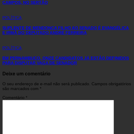
CAMPOS, NO SERTÃO
POLÍTICA
SUPLENTE DE MENDONÇA FILHO AO SENADO É EVANGÉLICA
E IRMÃ DO DEPUTADO ANDRÉ FERREIRA
POLÍTICA
EM PERNAMBUCO, ONZE CANDIDATOS JÁ ESTÃO DEFINIDOS
PARA DISPUTAR VAGA DE SENADOR
Deixe um comentário
O seu endereço de e-mail não será publicado.
Campos obrigatórios
são marcados com
*
Comentário
*