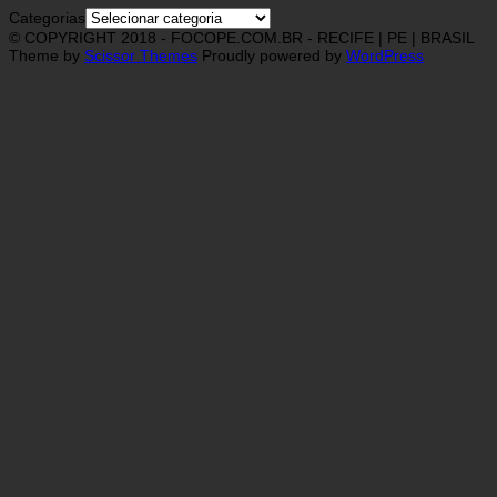
Categorias
© COPYRIGHT 2018 - FOCOPE.COM.BR - RECIFE | PE | BRASIL
Theme by
Scissor Themes
Proudly powered by
WordPress