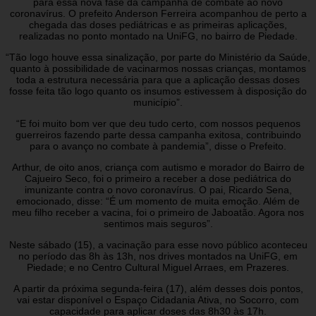
para essa nova fase da campanha de combate ao novo
coronavírus. O prefeito Anderson Ferreira acompanhou de perto a
chegada das doses pediátricas e as primeiras aplicações,
realizadas no ponto montado na UniFG, no bairro de Piedade.
“Tão logo houve essa sinalização, por parte do Ministério da Saúde,
quanto à possibilidade de vacinarmos nossas crianças, montamos
toda a estrutura necessária para que a aplicação dessas doses
fosse feita tão logo quanto os insumos estivessem à disposição do
município”.
“E foi muito bom ver que deu tudo certo, com nossos pequenos
guerreiros fazendo parte dessa campanha exitosa, contribuindo
para o avanço no combate à pandemia”, disse o Prefeito.
Arthur, de oito anos, criança com autismo e morador do Bairro de
Cajueiro Seco, foi o primeiro a receber a dose pediátrica do
imunizante contra o novo coronavírus. O pai, Ricardo Sena,
emocionado, disse: “É um momento de muita emoção. Além de
meu filho receber a vacina, foi o primeiro de Jaboatão. Agora nos
sentimos mais seguros”.
Neste sábado (15), a vacinação para esse novo público aconteceu
no período das 8h às 13h, nos drives montados na UniFG, em
Piedade; e no Centro Cultural Miguel Arraes, em Prazeres.
A partir da próxima segunda-feira (17), além desses dois pontos,
vai estar disponível o Espaço Cidadania Ativa, no Socorro, com
capacidade para aplicar doses das 8h30 às 17h.