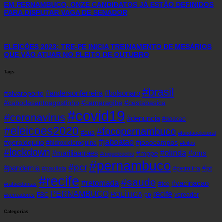
EM PERNAMBUCO, ONZE CANDIDATOS JÁ ESTÃO DEFINIDOS
PARA DISPUTAR VAGA DE SENADOR
ELEIÇÕES 2023: TRE-PE INICIA TREINAMENTO DE MESÁRIOS
QUE VÃO ATUAR NO PLEITO DE OUTUBRO
Tags
#brasil
#andersonferreira
#bolsonaro
#alvaroporto
#cabodesantoagostinho
#camaragibe
#cestabasica
#covid19
#coronavirus
#denuncia
#doacao
#eleicoes2020
#focopernambuco
#eua
#fundaoeleitoral
#jaboatao
#geraldojulio
#joaocampos
#hidroxicloroquina
#leitos
#lockdown
#olinda
#mariliaarraes
#oms
#mppe
#miguelcoelho
#pernambuco
#pcr
#pandemia
#pt
#paulista
#petrolina
#recife
#saude
#retomada
#vacinacao
#tce
#rafaeldantas
recife
PERNAMBUCO
POLÍTICA
FBC
pp
vereador
#vereadores
Categorias