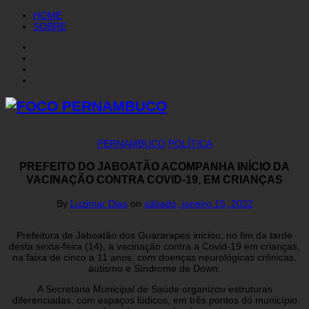
HOME
SOBRE
PERNAMBUCO
POLÍTICA
PREFEITO DO JABOATÃO ACOMPANHA INÍCIO DA
VACINAÇÃO CONTRA COVID-19, EM CRIANÇAS
By
Luzimar Dias
on
sábado, janeiro 15, 2022
Prefeitura de Jaboatão dos Guararapes iniciou, no fim da tarde
desta sexta-feira (14), a vacinação contra a Covid-19 em crianças,
na faixa de cinco a 11 anos, com doenças neurológicas crônicas,
autismo e Síndrome de Down.
A Secretaria Municipal de Saúde organizou estruturas
diferenciadas, com espaços lúdicos, em três pontos do município