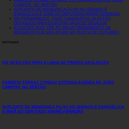
CAMPOS, NO SERTÃO
SUPLENTE DE MENDONÇA FILHO AO SENADO É
EVANGÉLICA E IRMÃ DO DEPUTADO ANDRÉ FERREIRA
EM PERNAMBUCO, ONZE CANDIDATOS JÁ ESTÃO
DEFINIDOS PARA DISPUTAR VAGA DE SENADOR
ELEIÇÕES 2023: TRE-PE INICIA TREINAMENTO DE
MESÁRIOS QUE VÃO ATUAR NO PLEITO DE OUTUBRO
DESTAQUES
OS VICES VÃO PARA A LINHA DE FRENTE DA ELEIÇÃO
FABRÍZIO FERRAZ CONDUZ EXTENSA AGENDA DE JOÃO
CAMPOS, NO SERTÃO
SUPLENTE DE MENDONÇA FILHO AO SENADO É EVANGÉLICA
E IRMÃ DO DEPUTADO ANDRÉ FERREIRA