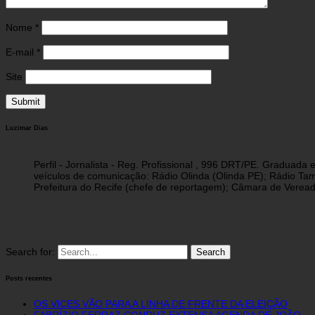
Nome
*
E-mail
*
Site
Luzimar Dias
Perfil - Jornalista - Reg. Profissional , 996 DRT/PE. Graduad
veículos de comunicação: Rádio Olinda (Olinda PE); Rádio Tam
Prefeitura do Recife (chefe de reportagem); Câmara de Vereado
Search for:
Posts recentes
OS VICES VÃO PARA A LINHA DE FRENTE DA ELEIÇÃO
FABRÍZIO FERRAZ CONDUZ EXTENSA AGENDA DE JOÃO