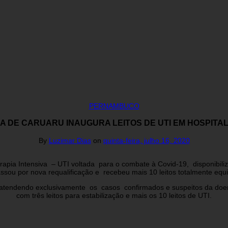
PERNAMBUCO
A DE CARUARU INAUGURA LEITOS DE UTI EM HOSPITAL
By
Luzimar Dias
on
quinta-feira, julho 16, 2020
apia Intensiva – UTI voltada para o combate à Covid-19, disponibili
sou por nova requalificação e recebeu mais 10 leitos totalmente eq
 atendendo exclusivamente os casos confirmados e suspeitos da doen
com três leitos para estabilização e mais os 10 leitos de UTI.