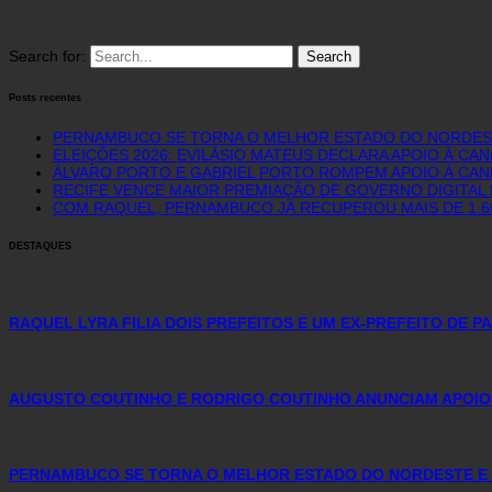
Search for:
Posts recentes
PERNAMBUCO SE TORNA O MELHOR ESTADO DO NORDEST
ELEIÇÕES 2026: EVILÁSIO MATEUS DECLARA APOIO À CA
ÁLVARO PORTO E GABRIEL PORTO ROMPEM APOIO À CAN
RECIFE VENCE MAIOR PREMIAÇÃO DE GOVERNO DIGITAL D
COM RAQUEL, PERNAMBUCO JÁ RECUPEROU MAIS DE 1.
DESTAQUES
RAQUEL LYRA FILIA DOIS PREFEITOS E UM EX-PREFEITO DE 
AUGUSTO COUTINHO E RODRIGO COUTINHO ANUNCIAM APOIO
PERNAMBUCO SE TORNA O MELHOR ESTADO DO NORDESTE E 