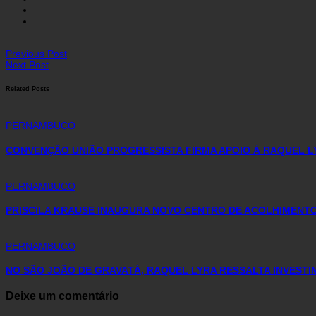
Previous Post
Next Post
Related Posts
PERNAMBUCO
CONVENÇÃO UNIÃO PROGRESSISTA FIRMA APOIO À RAQUEL L
PERNAMBUCO
PRISCILA KRAUSE INAUGURA NOVO CENTRO DE ACOLHIMENTO 
PERNAMBUCO
NO SÃO JOÃO DE GRAVATÁ, RAQUEL LYRA RESSALTA INVEST
Deixe um comentário