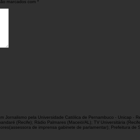
 são marcados com
*
a em Jornalismo pela Universidade Católica de Pernambuco - Unicap - Re
andaré (Recife); Rádio Palmares (Maceió/AL); TV Universitária (Reci
res(assessora de imprensa gabinete de parlamentar); Prefeitura de São