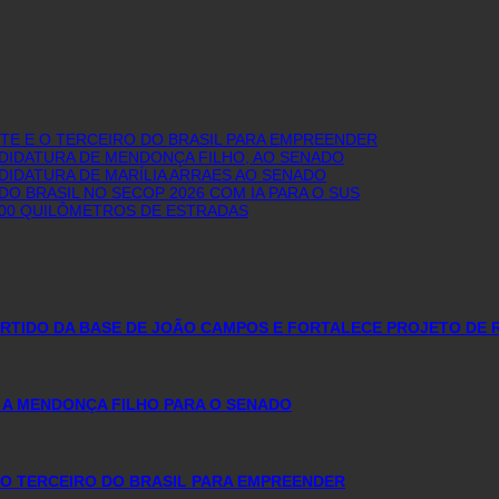
E E O TERCEIRO DO BRASIL PARA EMPREENDER
NDIDATURA DE MENDONÇA FILHO, AO SENADO
DIDATURA DE MARÍLIA ARRAES AO SENADO
O BRASIL NO SECOP 2026 COM IA PARA O SUS
600 QUILÔMETROS DE ESTRADAS
PARTIDO DA BASE DE JOÃO CAMPOS E FORTALECE PROJETO DE 
 A MENDONÇA FILHO PARA O SENADO
O TERCEIRO DO BRASIL PARA EMPREENDER