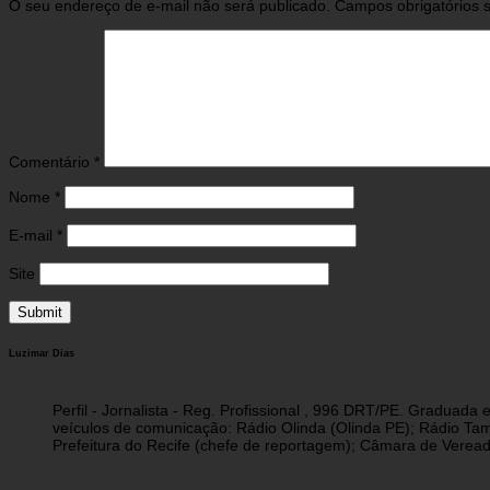
O seu endereço de e-mail não será publicado.
Campos obrigatórios
Comentário
*
Nome
*
E-mail
*
Site
Luzimar Dias
Perfil - Jornalista - Reg. Profissional , 996 DRT/PE. Graduad
veículos de comunicação: Rádio Olinda (Olinda PE); Rádio Tam
Prefeitura do Recife (chefe de reportagem); Câmara de Vereado