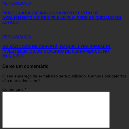
PERNAMBUCO
PRISCILA KRAUSE INAUGURA NOVO CENTRO DE
ACOLHIMENTO NO RECIFE E AMPLIA REDE DE CUIDADO DO
ESTADO
PERNAMBUCO
NO SÃO JOÃO DE GRAVATÁ, RAQUEL LYRA RESSALTA
INVESTIMENTOS DO GOVERNO DE PERNAMBUCO, NO
MUNICÍPIO
Deixe um comentário
O seu endereço de e-mail não será publicado.
Campos obrigatórios
são marcados com
*
Comentário
*