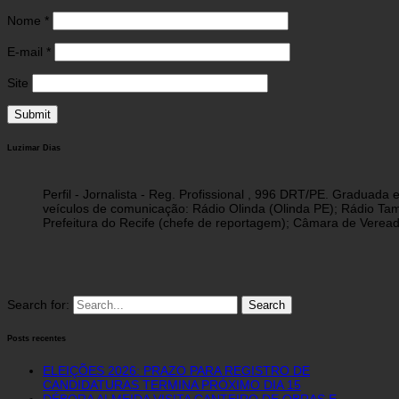
Nome
*
E-mail
*
Site
Luzimar Dias
Perfil - Jornalista - Reg. Profissional , 996 DRT/PE. Graduad
veículos de comunicação: Rádio Olinda (Olinda PE); Rádio Tam
Prefeitura do Recife (chefe de reportagem); Câmara de Vereado
Search for:
Posts recentes
ELEIÇÕES 2026: PRAZO PARA REGISTRO DE
CANDIDATURAS TERMINA PRÓXIMO DIA 15
DÉBORA ALMEIDA VISITA CANTEIRO DE OBRAS E