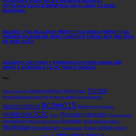
PROGRAMA VISÃO RECIFE PROMOVE MUTIRÃO
OFTALMOLÓGICO E BENEFICIA 750 ALUNOS DA REDE
MUNICIPAL
RAQUEL LYRA FILIA DOIS PREFEITOS E UM EX-PREFEITO DE
PARTIDO DA BASE DE JOÃO CAMPOS E FORTALECE PROJETO
DE REELEIÇÃO
AUGUSTO COUTINHO E RODRIGO COUTINHO ANUNCIAM
APOIO A MENDONÇA FILHO PARA O SENADO
Tags
#brasil
#andersonferreira
#bolsonaro
#alvaroporto
#cabodesantoagostinho
#camaragibe
#cestabasica
#covid19
#coronavirus
#denuncia
#doacao
#eleicoes2020
#focopernambuco
#eua
#fundaoeleitoral
#jaboatao
#geraldojulio
#joaocampos
#hidroxicloroquina
#leitos
#lockdown
#olinda
#mariliaarraes
#oms
#mppe
#miguelcoelho
#pernambuco