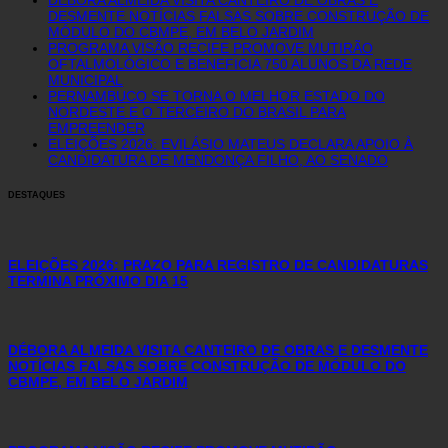
DESMENTE NOTÍCIAS FALSAS SOBRE CONSTRUÇÃO DE
MÓDULO DO CBMPE, EM BELO JARDIM
PROGRAMA VISÃO RECIFE PROMOVE MUTIRÃO
OFTALMOLÓGICO E BENEFICIA 750 ALUNOS DA REDE
MUNICIPAL
PERNAMBUCO SE TORNA O MELHOR ESTADO DO
NORDESTE E O TERCEIRO DO BRASIL PARA
EMPREENDER
ELEIÇÕES 2026: EVILÁSIO MATEUS DECLARA APOIO À
CANDIDATURA DE MENDONÇA FILHO, AO SENADO
DESTAQUES
ELEIÇÕES 2026: PRAZO PARA REGISTRO DE CANDIDATURAS
TERMINA PRÓXIMO DIA 15
DÉBORA ALMEIDA VISITA CANTEIRO DE OBRAS E DESMENTE
NOTÍCIAS FALSAS SOBRE CONSTRUÇÃO DE MÓDULO DO
CBMPE, EM BELO JARDIM