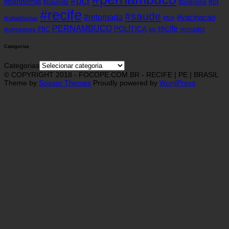
#pcr
#pandemia
#pt
#paulista
#petrolina
#recife
#saude
#retomada
#vacinacao
#tce
#rafaeldantas
recife
PERNAMBUCO
POLÍTICA
FBC
pp
vereador
#vereadores
Categorias
Categorias
© COPYRIGHT 2018 - FOCOPE.COM.BR - RECIFE | PE | BRASIL
Theme by
Scissor Themes
Proudly powered by
WordPress