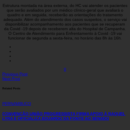
Estrutura montada na área externa, do HC vai atender os pacientes
que serão avaliados por um médico clínico-geral que avaliará o
quadro e em seguida, receberão as orientações do tratamento
adequado. Além do atendimento dos casos suspeitos, o serviço vai
disponibilizar acompanhamento aos pacientes que se recuperam
da Covid -19 depois de receberem alta do Hospital de Campanha.
O Centro de Atendimento para Enfrentamento à Covid -19 vai
funcionar de segunda a sexta-feira, no horário das 8h às 16h.
0
Previous Post
Next Post
Related Posts
PERNAMBUCO
CONVENÇÃO UNIÃO PROGRESSISTA FIRMA APOIO À RAQUEL
LYRA E OFICIALIZA EDUARDO DA FONTE AO SENADO