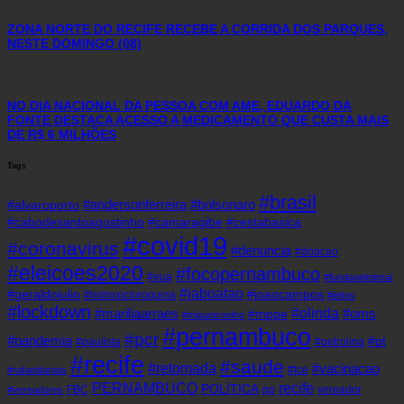
ZONA NORTE DO RECIFE RECEBE A CORRIDA DOS PARQUES,
NESTE DOMINGO (08)
NO DIA NACIONAL DA PESSOA COM AME, EDUARDO DA
FONTE DESTACA ACESSO A MEDICAMENTO QUE CUSTA MAIS
DE R$ 6 MILHÕES
Tags
#brasil
#andersonferreira
#bolsonaro
#alvaroporto
#cabodesantoagostinho
#camaragibe
#cestabasica
#covid19
#coronavirus
#denuncia
#doacao
#eleicoes2020
#focopernambuco
#eua
#fundaoeleitoral
#jaboatao
#geraldojulio
#joaocampos
#hidroxicloroquina
#leitos
#lockdown
#olinda
#mariliaarraes
#oms
#mppe
#miguelcoelho
#pernambuco
#pcr
#pandemia
#pt
#paulista
#petrolina
#recife
#saude
#retomada
#vacinacao
#tce
#rafaeldantas
recife
PERNAMBUCO
POLÍTICA
FBC
pp
vereador
#vereadores