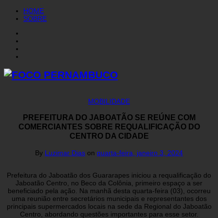
HOME
SOBRE
MOBILIDADE
PREFEITURA DO JABOATÃO SE REÚNE COM
COMERCIANTES SOBRE REQUALIFICAÇÃO DO
CENTRO DA CIDADE
By
Luzimar Dias
on
quarta-feira, janeiro 3, 2024
Prefeitura do Jaboatão dos Guararapes iniciou a requalificação do
Jaboatão Centro, no Beco da Colônia, primeiro espaço a ser
beneficiado pela ação. Na manhã desta quarta-feira (03), ocorreu
uma reunião entre secretários municipais e representantes dos
principais supermercados locais na sede da Regional do Jaboatão
Centro, abordando questões importantes para esse setor.