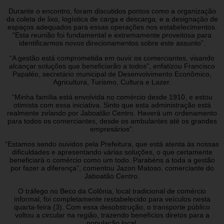
Durante o encontro, foram discutidos pontos como a organização
da coleta de lixo, logística de carga e descarga, e a designação de
espaços adequados para essas operações nos estabelecimentos.
“Esta reunião foi fundamental e extremamente proveitosa para
identificarmos novos direcionamentos sobre este assunto”.
“A gestão está comprometida em ouvir os comerciantes, visando
alcançar soluções que beneficiarão a todos”, enfatizou Francisco
Papaléo, secretário municipal de Desenvolvimento Econômico,
Agricultura, Turismo, Cultura e Lazer.
“Minha família está envolvida no comércio desde 1910, e estou
otimista com essa iniciativa. Sinto que esta administração está
realmente zelando por Jaboatão Centro. Haverá um ordenamento
para todos os comerciantes, desde os ambulantes até os grandes
empresários”.
“Estamos sendo ouvidos pela Prefeitura, que está atenta às nossas
dificuldades e apresentando várias soluções, o que certamente
beneficiará o comércio como um todo. Parabéns a toda a gestão
por fazer a diferença”, comentou Jazon Matoso, comerciante do
Jaboatão Centro.
O tráfego no Beco da Colônia, local tradicional de comércio
informal, foi completamente restabelecido para veículos nesta
quarta-feira (3). Com essa desobstrução, o transporte público
voltou a circular na região, trazendo benefícios diretos para a
população local.