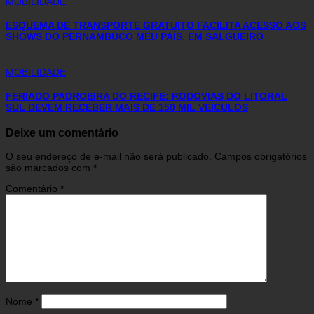
MOBILIDADE
ESQUEMA DE TRANSPORTE GRATUITO FACILITA ACESSO AOS
SHOWS DO PERNAMBUCO MEU PAÍS, EM SALGUEIRO
MOBILIDADE
FERIADO PADROEIRA DO RECIFE: RODOVIAS DO LITORAL
SUL DEVEM RECEBER MAIS DE 150 MIL VEÍCULOS
Deixe um comentário
O seu endereço de e-mail não será publicado.
Campos obrigatórios
são marcados com
*
Comentário
*
Nome
*