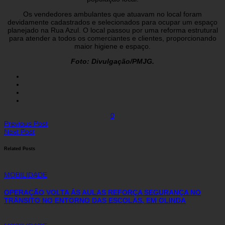
Os vendedores ambulantes que atuavam no local foram
devidamente cadastrados e selecionados para ocupar um espaço
planejado na Rua Azul. O local passou por uma reforma estrutural
para atender a todos os comerciantes e clientes, proporcionando
maior higiene e espaço.
Foto: Divulgação/PMJG.
0
Previous Post
Next Post
Related Posts
MOBILIDADE
OPERAÇÃO VOLTA ÀS AULAS REFORÇA SEGURANÇA NO
TRÂNSITO NO ENTORNO DAS ESCOLAS, EM OLINDA