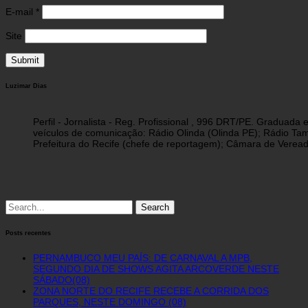
E-mail
*
Site
Luzimar Dias
Perfil - Jornalista - Reg. Profissional , 996 DRT/PE. Graduad
veículos de comunicação: Rádio Olinda (Olinda PE); Rádio Tam
Prefeitura do Recife (chefe de reportagem); Câmara de Vereado
Search
for:
Posts recentes
PERNAMBUCO MEU PAÍS: DE CARNAVAL A MPB,
SEGUNDO DIA DE SHOWS AGITA ARCOVERDE NESTE
SÁBADO(08)
ZONA NORTE DO RECIFE RECEBE A CORRIDA DOS
PARQUES, NESTE DOMINGO (08)