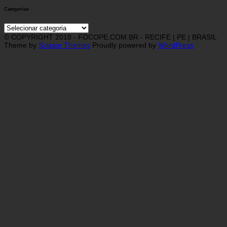
Categorias
Categorias
© COPYRIGHT 2018 - FOCOPE.COM.BR - RECIFE | PE | BRASIL
Theme by
Scissor Themes
Proudly powered by
WordPress