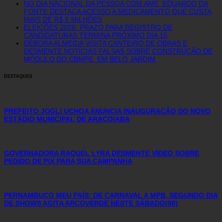
NO DIA NACIONAL DA PESSOA COM AME, EDUARDO DA
FONTE DESTACA ACESSO A MEDICAMENTO QUE CUSTA
MAIS DE R$ 6 MILHÕES
ELEIÇÕES 2026: PRAZO PARA REGISTRO DE
CANDIDATURAS TERMINA PRÓXIMO DIA 15
DÉBORA ALMEIDA VISITA CANTEIRO DE OBRAS E
DESMENTE NOTÍCIAS FALSAS SOBRE CONSTRUÇÃO DE
MÓDULO DO CBMPE, EM BELO JARDIM
DESTAQUES
PREFEITO JOGLI UCHOA ANUNCIA INAUGURAÇÃO DO NOVO
ESTÁDIO MUNICIPAL DE ARAÇOIABA
GOVERNADORA RAQUEL LYRA DESMENTE VÍDEO SOBRE
PEDIDO DE PIX PARA SUA CAMPANHA
PERNAMBUCO MEU PAÍS: DE CARNAVAL A MPB, SEGUNDO DIA
DE SHOWS AGITA ARCOVERDE NESTE SÁBADO(08)