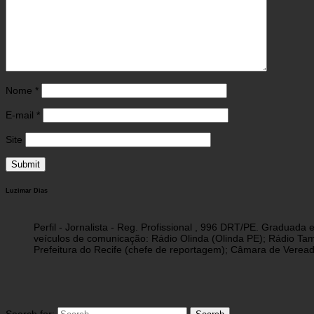
Nome
*
E-mail
*
Site
Luzimar Dias
Perfil - Jornalista - Reg. Profissional , 996 DRT/PE. Graduad
veículos de comunicação: Rádio Olinda (Olinda PE); Rádio Tam
Prefeitura do Recife (chefe de reportagem); Câmara de Vereado