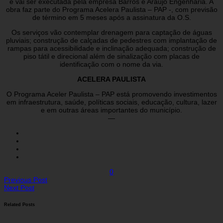
e vai ser executada pela empresa Barros e Araújo Engenharia. A
obra faz parte do Programa Acelera Paulista – PAP -, com previsão
de término em 5 meses após a assinatura da O.S.
Os serviços vão contemplar drenagem para captação de águas
pluviais; construção de calçadas de pedestres com implantação de
rampas para acessibilidade e inclinação adequada; construção de
piso tátil e direcional além de sinalização com placas de
identificação com o nome da via.
ACELERA PAULISTA
O Programa Aceler Paulista – PAP está promovendo investimentos
em infraestrutura, saúde, políticas sociais, educação, cultura, lazer
e em outras áreas importantes do município.
—
0
Previous Post
Next Post
Related Posts