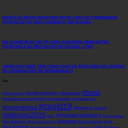
MARCÍLIO RÉGIO INAUGURA NOVO CMEI NA COMUNIDADE
POVOAÇÃO DE SÃO LOURENÇO, EM GOIANA
EM CONVENÇÃO DO PP, CIRO NOGUEIRA DEMONSTRA
CONFIANÇA NA REELEIÇÃO DE RAQUEL LYRA
MERCADO GEEK TEM CINCO DIAS DE ATRAÇÕES NO CENTRO
DE CONVENÇÕES DE PERNAMBUCO
Tags
#brasil
#andersonferreira
#bolsonaro
#alvaroporto
#cabodesantoagostinho
#camaragibe
#cestabasica
#covid19
#coronavirus
#denuncia
#doacao
#eleicoes2020
#focopernambuco
#eua
#fundaoeleitoral
#jaboatao
#geraldojulio
#joaocampos
#hidroxicloroquina
#leitos
#lockdown
#olinda
#mariliaarraes
#oms
#mppe
#miguelcoelho