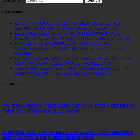
Search for:
Posts recentes
EM PERNAMBUCO, ONZE CANDIDATOS JÁ ESTÃO
DEFINIDOS PARA DISPUTAR VAGA DE SENADOR
ELEIÇÕES 2023: TRE-PE INICIA TREINAMENTO DE
MESÁRIOS QUE VÃO ATUAR NO PLEITO DE OUTUBRO
MARCÍLIO RÉGIO INAUGURA NOVO CMEI NA
COMUNIDADE POVOAÇÃO DE SÃO LOURENÇO, EM
GOIANA
EM CONVENÇÃO DO PP, CIRO NOGUEIRA DEMONSTRA
CONFIANÇA NA REELEIÇÃO DE RAQUEL LYRA
MERCADO GEEK TEM CINCO DIAS DE ATRAÇÕES NO
CENTRO DE CONVENÇÕES DE PERNAMBUCO
DESTAQUES
EM PERNAMBUCO, ONZE CANDIDATOS JÁ ESTÃO DEFINIDOS
PARA DISPUTAR VAGA DE SENADOR
ELEIÇÕES 2023: TRE-PE INICIA TREINAMENTO DE MESÁRIOS
QUE VÃO ATUAR NO PLEITO DE OUTUBRO