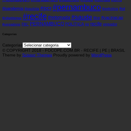
#pernambuco
#pcr
#pandemia
#pt
#paulista
#petrolina
#recife
#saude
#retomada
#vacinacao
#tce
#rafaeldantas
recife
PERNAMBUCO
POLÍTICA
FBC
pp
vereador
#vereadores
Categorias
Categorias
© COPYRIGHT 2018 - FOCOPE.COM.BR - RECIFE | PE | BRASIL
Theme by
Scissor Themes
Proudly powered by
WordPress