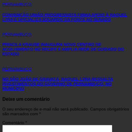
PERNAMBUCO
CONVENÇÃO UNIÃO PROGRESSISTA FIRMA APOIO À RAQUEL
LYRA E OFICIALIZA EDUARDO DA FONTE AO SENADO
PERNAMBUCO
PRISCILA KRAUSE INAUGURA NOVO CENTRO DE
ACOLHIMENTO NO RECIFE E AMPLIA REDE DE CUIDADO DO
ESTADO
PERNAMBUCO
NO SÃO JOÃO DE GRAVATÁ, RAQUEL LYRA RESSALTA
INVESTIMENTOS DO GOVERNO DE PERNAMBUCO, NO
MUNICÍPIO
Deixe um comentário
O seu endereço de e-mail não será publicado.
Campos obrigatórios
são marcados com
*
Comentário
*