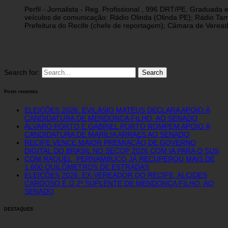
Perfil - Jornalista - Reg. Profissional , 996 DRT/PE. Graduad
veículos de comunicação: Rádio Olinda (Olinda PE); Rádio Tam
Prefeitura do Recife (chefe de reportagem); Câmara de Vereado
Search for:
Posts recentes
ELEIÇÕES 2026: EVILÁSIO MATEUS DECLARA APOIO À
CANDIDATURA DE MENDONÇA FILHO, AO SENADO
ÁLVARO PORTO E GABRIEL PORTO ROMPEM APOIO À
CANDIDATURA DE MARÍLIA ARRAES AO SENADO
RECIFE VENCE MAIOR PREMIAÇÃO DE GOVERNO
DIGITAL DO BRASIL NO SECOP 2026 COM IA PARA O SUS
COM RAQUEL, PERNAMBUCO JÁ RECUPEROU MAIS DE
1.600 QUILÔMETROS DE ESTRADAS
ELEIÇÕES 2026: EX-VEREADOR DO RECIFE, ALCIDES
CARDOSO É O 2º SUPLENTE DE MENDONÇA FILHO, AO
SENADO
DESTAQUES