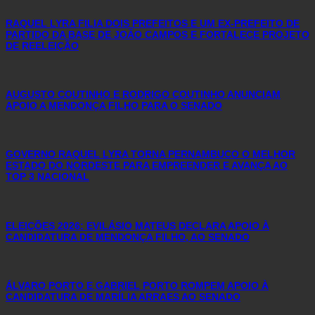
RAQUEL LYRA FILIA DOIS PREFEITOS E UM EX-PREFEITO DE
PARTIDO DA BASE DE JOÃO CAMPOS E FORTALECE PROJETO
DE REELEIÇÃO
AUGUSTO COUTINHO E RODRIGO COUTINHO ANUNCIAM
APOIO A MENDONÇA FILHO PARA O SENADO
GOVERNO RAQUEL LYRA TORNA PERNAMBUCO O MELHOR
ESTADO DO NORDESTE PARA EMPREENDER E AVANÇA AO
TOP 3 NACIONAL
ELEIÇÕES 2026: EVILÁSIO MATEUS DECLARA APOIO À
CANDIDATURA DE MENDONÇA FILHO, AO SENADO
ÁLVARO PORTO E GABRIEL PORTO ROMPEM APOIO À
CANDIDATURA DE MARÍLIA ARRAES AO SENADO