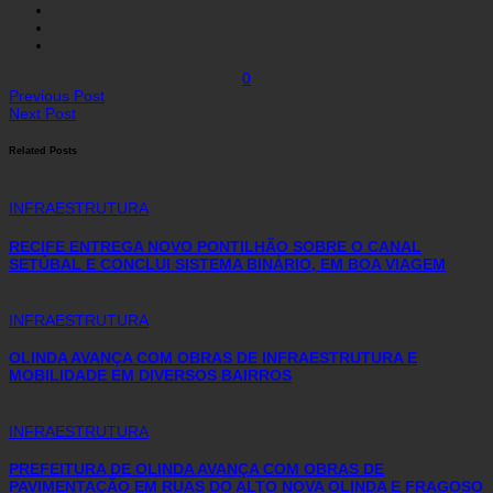
0
Previous Post
Next Post
Related Posts
INFRAESTRUTURA
RECIFE ENTREGA NOVO PONTILHÃO SOBRE O CANAL
SETÚBAL E CONCLUI SISTEMA BINÁRIO, EM BOA VIAGEM
INFRAESTRUTURA
OLINDA AVANÇA COM OBRAS DE INFRAESTRUTURA E
MOBILIDADE EM DIVERSOS BAIRROS
INFRAESTRUTURA
PREFEITURA DE OLINDA AVANÇA COM OBRAS DE
PAVIMENTAÇÃO EM RUAS DO ALTO NOVA OLINDA E FRAGOSO