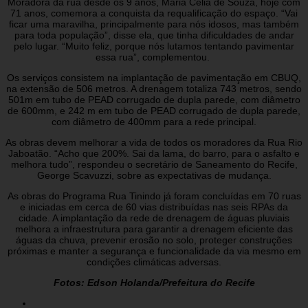
Moradora da rua desde os 9 anos, Maria Célia de Souza, hoje com
71 anos, comemora a conquista da requalificação do espaço. “Vai
ficar uma maravilha, principalmente para nós idosos, mas também
para toda população”, disse ela, que tinha dificuldades de andar
pelo lugar. “Muito feliz, porque nós lutamos tentando pavimentar
essa rua”, complementou.
Os serviços consistem na implantação de pavimentação em CBUQ,
na extensão de 506 metros. A drenagem totaliza 743 metros, sendo
501m em tubo de PEAD corrugado de dupla parede, com diâmetro
de 600mm, e 242 m em tubo de PEAD corrugado de dupla parede,
com diâmetro de 400mm para a rede principal.
As obras devem melhorar a vida de todos os moradores da Rua Rio
Jaboatão. “Acho que 200%. Sai da lama, do barro, para o asfalto e
melhora tudo”, respondeu o secretário de Saneamento do Recife,
George Scavuzzi, sobre as expectativas de mudança.
As obras do Programa Rua Tinindo já foram concluídas em 70 ruas
e iniciadas em cerca de 60 vias distribuídas nas seis RPAs da
cidade. A implantação da rede de drenagem de águas pluviais
melhora a infraestrutura para garantir a drenagem eficiente das
águas da chuva, prevenir erosão no solo, proteger construções
próximas e manter a segurança e funcionalidade da via mesmo em
condições climáticas adversas.
Fotos: Edson Holanda/Prefeitura do Recife