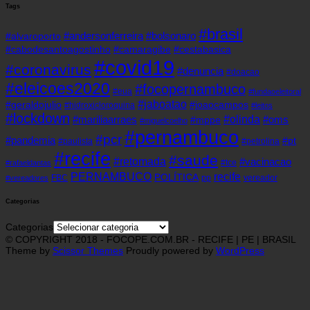
Tags
#brasil
#andersonferreira
#bolsonaro
#alvaroporto
#cabodesantoagostinho
#camaragibe
#cestabasica
#covid19
#coronavirus
#denuncia
#doacao
#eleicoes2020
#focopernambuco
#eua
#fundaoeleitoral
#jaboatao
#geraldojulio
#joaocampos
#hidroxicloroquina
#leitos
#lockdown
#olinda
#mariliaarraes
#oms
#mppe
#miguelcoelho
#pernambuco
#pcr
#pandemia
#pt
#paulista
#petrolina
#recife
#saude
#retomada
#vacinacao
#tce
#rafaeldantas
recife
PERNAMBUCO
POLÍTICA
FBC
pp
vereador
#vereadores
Categorias
Categorias
© COPYRIGHT 2018 - FOCOPE.COM.BR - RECIFE | PE | BRASIL
Theme by
Scissor Themes
Proudly powered by
WordPress