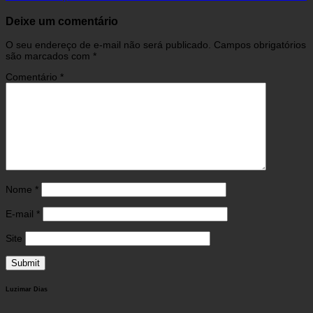
Deixe um comentário
O seu endereço de e-mail não será publicado.
Campos obrigatórios
são marcados com
*
Comentário
*
Nome
*
E-mail
*
Site
Luzimar Dias