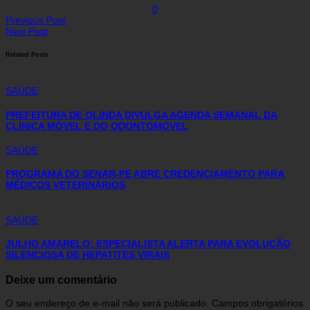
0
Previous Post
Next Post
Related Posts
SAÚDE
PREFEITURA DE OLINDA DIVULGA AGENDA SEMANAL DA
CLÍNICA MÓVEL E DO ODONTOMÓVEL
SAÚDE
PROGRAMA DO SENAR-PE ABRE CREDENCIAMENTO PARA
MÉDICOS VETERINÁRIOS
SAÚDE
JULHO AMARELO: ESPECIALISTA ALERTA PARA EVOLUÇÃO
SILENCIOSA DE HEPATITES VIRAIS
Deixe um comentário
O seu endereço de e-mail não será publicado.
Campos obrigatórios