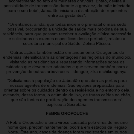
acometimento do feto em mulheres grávidas. Então, devida à
possibilidade de transmissão durante a gravidez, da mãe infectada
para o seu bebê, Jaboatão iniciará a distribuição de repelentes
entre as gestantes”.
“Orientamos, ainda, que todas iniciem o pré-natal o mais cedo
possível, procurando a unidade de saúde mais próxima de sua
residência, para que possam receber a avaliação clínica necessária
e solicitados os exames específicos desse período”, relatou a
secretária municipal de Saúde, Zelma Pêssoa.
Outras ações também estão em andamento. Os agentes de
endemias intensificaram as orientações nas regionais do município,
visitando as residências e repassando informações sobre os
cuidados que devem ser adotados e que servem também para a
prevenção de outras arboviroses – dengue, zika e chikungunya.
“Solicitamos à população de Jaboatão que abra as portas para
nossos agentes de endemias. São equipes preparadas para
orientar sobre os cuidados dentro da residência e no entorno dela,
evitando, dessa forma, o acúmulo de lixo, de frutas caídas no chão,
que são fontes de proliferação dos agentes transmissores”,
explicou a Secretária.
FEBRE OROPOUCHE
A Febre Oropouche é uma virose causada pelo vírus de mesmo
nome que, predominantemente, ocorria em estados da Região
Norte. Este ano, casos da doença foram registrados em outros