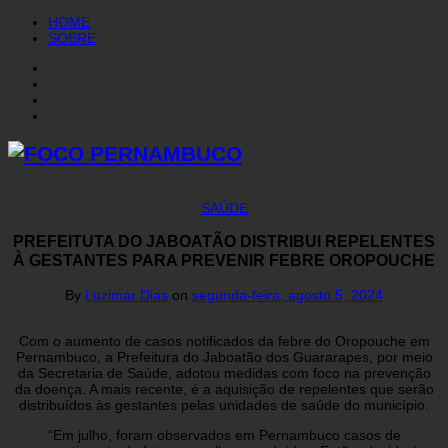
HOME
SOBRE
SAÚDE
PREFEITUTA DO JABOATÃO DISTRIBUI REPELENTES
À GESTANTES PARA PREVENIR FEBRE OROPOUCHE
By
Luzimar Dias
on
segunda-feira, agosto 5, 2024
Com o aumento de casos notificados da febre do Oropouche em
Pernambuco, a Prefeitura do Jaboatão dos Guararapes, por meio
da Secretaria de Saúde, adotou medidas com foco na prevenção
da doença. A mais recente, é a aquisição de repelentes que serão
distribuídos às gestantes pelas unidades de saúde do município.
“Em julho, foram observados em Pernambuco casos de