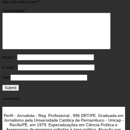
são marcados com
*
Comentário
*
Nome
*
E-mail
*
Site
Luzimar Dias
Perfil - Jornalista - Reg. Profissional , 996 DRT/PE. Graduada em
Jornalismo pela Universidade Católica de Pernambuco - Unicap -
Recife/PE, em 1979. Especializações em Ciência Política e
Assessorias de imprensa voltadas à área política. Atuação nos