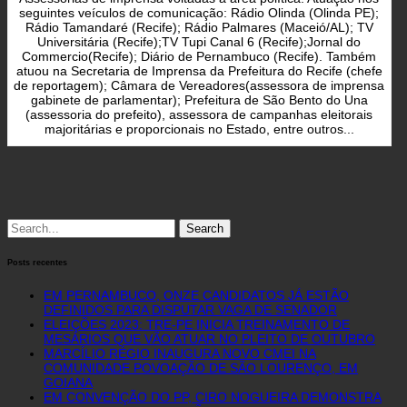
seguintes veículos de comunicação: Rádio Olinda (Olinda PE);
Rádio Tamandaré (Recife); Rádio Palmares (Maceió/AL); TV
Universitária (Recife);TV Tupi Canal 6 (Recife);Jornal do
Commercio(Recife); Diário de Pernambuco (Recife). Também
atuou na Secretaria de Imprensa da Prefeitura do Recife (chefe
de reportagem); Câmara de Vereadores(assessora de imprensa
gabinete de parlamentar); Prefeitura de São Bento do Una
(assessoria do prefeito), assessora de campanhas eleitorais
majoritárias e proporcionais no Estado, entre outros...
Search
for:
Posts recentes
EM PERNAMBUCO, ONZE CANDIDATOS JÁ ESTÃO
DEFINIDOS PARA DISPUTAR VAGA DE SENADOR
ELEIÇÕES 2023: TRE-PE INICIA TREINAMENTO DE
MESÁRIOS QUE VÃO ATUAR NO PLEITO DE OUTUBRO
MARCÍLIO RÉGIO INAUGURA NOVO CMEI NA
COMUNIDADE POVOAÇÃO DE SÃO LOURENÇO, EM
GOIANA
EM CONVENÇÃO DO PP, CIRO NOGUEIRA DEMONSTRA