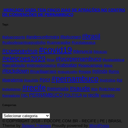
MERCADO GEEK TEM CINCO DIAS DE ATRAÇÕES NO CENTRO
DE CONVENÇÕES DE PERNAMBUCO
Tags
#brasil
#andersonferreira
#bolsonaro
#alvaroporto
#cabodesantoagostinho
#camaragibe
#cestabasica
#covid19
#coronavirus
#denuncia
#doacao
#eleicoes2020
#focopernambuco
#eua
#fundaoeleitoral
#jaboatao
#geraldojulio
#joaocampos
#hidroxicloroquina
#leitos
#lockdown
#olinda
#mariliaarraes
#oms
#mppe
#miguelcoelho
#pernambuco
#pcr
#pandemia
#pt
#paulista
#petrolina
#recife
#saude
#retomada
#vacinacao
#tce
#rafaeldantas
recife
PERNAMBUCO
POLÍTICA
FBC
pp
vereador
#vereadores
Categorias
Categorias
© COPYRIGHT 2018 - FOCOPE.COM.BR - RECIFE | PE | BRASIL
Theme by
Scissor Themes
Proudly powered by
WordPress