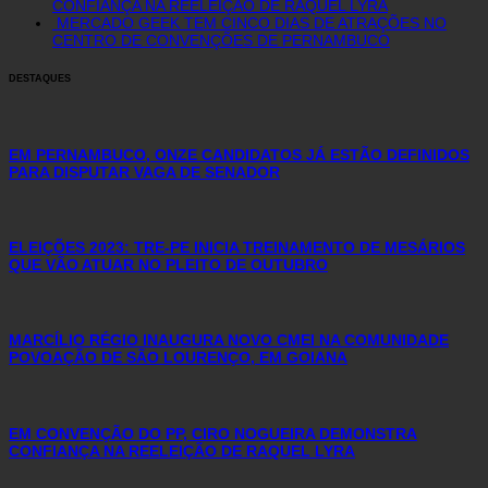
CONFIANÇA NA REELEIÇÃO DE RAQUEL LYRA
MERCADO GEEK TEM CINCO DIAS DE ATRAÇÕES NO
CENTRO DE CONVENÇÕES DE PERNAMBUCO
DESTAQUES
EM PERNAMBUCO, ONZE CANDIDATOS JÁ ESTÃO DEFINIDOS
PARA DISPUTAR VAGA DE SENADOR
ELEIÇÕES 2023: TRE-PE INICIA TREINAMENTO DE MESÁRIOS
QUE VÃO ATUAR NO PLEITO DE OUTUBRO
MARCÍLIO RÉGIO INAUGURA NOVO CMEI NA COMUNIDADE
POVOAÇÃO DE SÃO LOURENÇO, EM GOIANA
EM CONVENÇÃO DO PP, CIRO NOGUEIRA DEMONSTRA
CONFIANÇA NA REELEIÇÃO DE RAQUEL LYRA