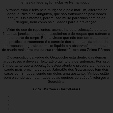
entes da federação, inclusive Pernambuco.
A transmissão é feita pela muriçoca e pelo maruim, diferente da
dengue, zika e chikungunya, que são transmitidas pelo Aedes
aegypti. Os sintomas, pórem, são muito parecidos com os da
dengue, bem como os cuidados para a prevenção.
“Além do uso de repelentes, aconselha-se a colocação de telas
finas nas janelas, o uso de mosquiteiros e de roupas que cubram a
maior parte do corpo. É uma virose que não tem um tratamento
específico, o tratamento é o controle dos sintomas: da febre, da
dor, repouso, ingestão de muito líquido e a observação em unidade
de saúde mais próxima da sua residência”, explicou Zelma Pêssoa.
O diagnóstico da Febre do Oropouche está dentro das demais
arboviroses e deve ser feito até o quinto dia de sintomas. Por isso,
é importante que a população esteja atenta e procure a unidade de
saúde mais próxima de casa. Jaboatão dos Guararapes tem dois
casos confirmados, sendo um deles uma gestante. “Ambos estão
bem e sendo acompanhados pelas equipes de saúde”, reforçou a
Secretária.
Foto: Matheus Britto/PMJG