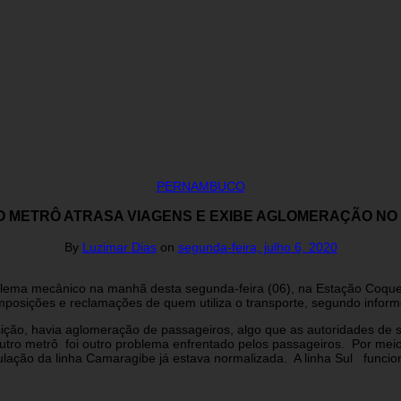
PERNAMBUCO
 METRÔ ATRASA VIAGENS E EXIBE AGLOMERAÇÃO NO 
By
Luzimar Dias
on
segunda-feira, julho 6, 2020
ema mecânico na manhã desta segunda-feira (06), na Estação Coquei
omposições e reclamações de quem utiliza o transporte, segundo info
ição, havia aglomeração de passageiros, algo que as autoridades d
utro metrô foi outro problema enfrentado pelos passageiros. Por mei
irculação da linha Camaragibe já estava normalizada. A linha Sul funci