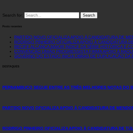
Search for:
Posts recentes
PARTIDO NOVO OFICIALIZA APOIO À CANDIDATURA DE M
RODRIGO PINHEIRO OFICIALIZA APOIO À CANDIDATURA D
RECIFE ALCANÇA MAIOR ÍNDICE DA SÉRIE HISTÓRICA E
CONVENÇÃO UNIÃO PROGRESSISTA FIRMA APOIO À RAQUE
GOVERNO DO ESTADO INICIA OBRAS DE DUPLICAÇÃO DA B
DESTAQUES
PERNAMBUCO SEGUE ENTRE AS TRÊS MELHORES NOTAS DO BR
PARTIDO NOVO OFICIALIZA APOIO À CANDIDATURA DE MENDO
RODRIGO PINHEIRO OFICIALIZA APOIO À CANDIDATURA DE T