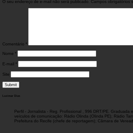
O seu endereço de e-mail não será publicado.
Campos obrigatórios
Comentário
*
Nome
*
E-mail
*
Site
Luzimar Dias
Perfil - Jornalista - Reg. Profissional , 996 DRT/PE. Graduad
veículos de comunicação: Rádio Olinda (Olinda PE); Rádio Tam
Prefeitura do Recife (chefe de reportagem); Câmara de Vereado