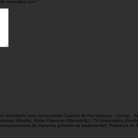
 são marcados com
*
a em Jornalismo pela Universidade Católica de Pernambuco - Unicap - Re
andaré (Recife); Rádio Palmares (Maceió/AL); TV Universitária (Reci
res(assessora de imprensa gabinete de parlamentar); Prefeitura de São