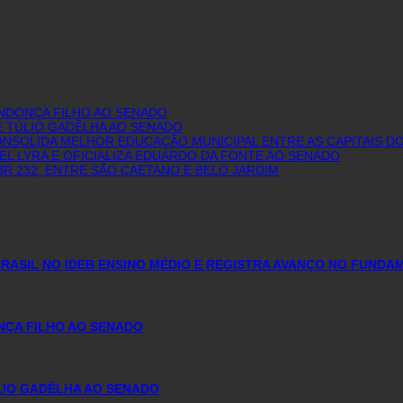
ENDONÇA FILHO AO SENADO
E TÚLIO GADÊLHA AO SENADO
 CONSOLIDA MELHOR EDUCAÇÃO MUNICIPAL ENTRE AS CAPITAIS 
L LYRA E OFICIALIZA EDUARDO DA FONTE AO SENADO
R 232, ENTRE SÃO CAETANO E BELO JARDIM
ASIL NO IDEB ENSINO MÉDIO E REGISTRA AVANÇO NO FUNDA
NÇA FILHO AO SENADO
ÚLIO GADÊLHA AO SENADO