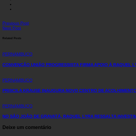
Previous Post
Next Post
Related Posts
PERNAMBUCO
CONVENÇÃO UNIÃO PROGRESSISTA FIRMA APOIO À RAQUEL L
PERNAMBUCO
PRISCILA KRAUSE INAUGURA NOVO CENTRO DE ACOLHIMENTO 
PERNAMBUCO
NO SÃO JOÃO DE GRAVATÁ, RAQUEL LYRA RESSALTA INVEST
Deixe um comentário