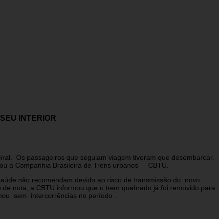
SEU INTERIOR
ral. Os passageiros que seguiam viagem tiveram que desembarcar.
rmou a Companhia Brasileira de Trens urbanos – CBTU.
e saúde não recomendam devido ao risco de transmissão do novo
o de nota, a CBTU informou que o trem quebrado já foi removido para
onou sem intercorrências no período .