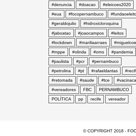
#denuncia
#doacao
#eleicoes2020
#eua
#focopernambuco
#fundaoeleito
#geraldojulio
#hidroxicloroquina
#jaboatao
#joaocampos
#leitos
#lockdown
#mariliaarraes
#miguelcoe
#mppe
#olinda
#oms
#pandemia
#paulista
#pcr
#pernambuco
#petrolina
#pt
#rafaeldantas
#reci
#retomada
#saude
#tce
#vacinac
#vereadores
FBC
PERNAMBUCO
POLÍTICA
pp
recife
vereador
© COPYRIGHT 2018 - FOC