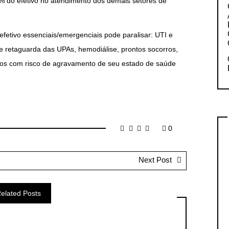
 do efetivo no atendimento dos demais setores de
efetivo essenciais/emergenciais pode paralisar: UTI e
de retaguarda das UPAs, hemodiálise, prontos socorros,
ados com risco de agravamento de seu estado de saúde
0
Next Post
elated Posts