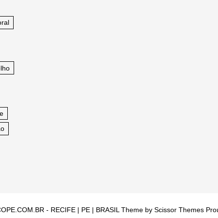
ral
lho
fe
ao
OPE.COM.BR - RECIFE | PE | BRASIL Theme by
Scissor Themes
Pro