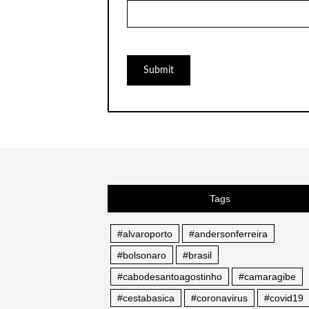
Tags
#alvaroporto
#andersonferreira
#bolsonaro
#brasil
#cabodesantoagostinho
#camaragibe
#cestabasica
#coronavirus
#covid19