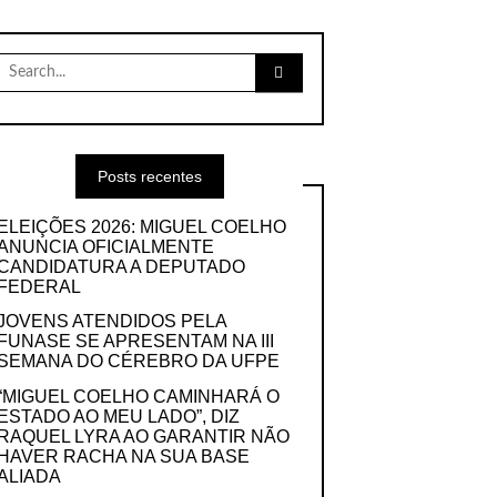
Search
for:
Posts recentes
ELEIÇÕES 2026: MIGUEL COELHO
ANUNCIA OFICIALMENTE
CANDIDATURA A DEPUTADO
FEDERAL
JOVENS ATENDIDOS PELA
FUNASE SE APRESENTAM NA III
SEMANA DO CÉREBRO DA UFPE
“MIGUEL COELHO CAMINHARÁ O
ESTADO AO MEU LADO”, DIZ
RAQUEL LYRA AO GARANTIR NÃO
HAVER RACHA NA SUA BASE
ALIADA