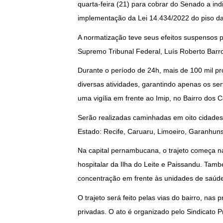
quarta-feira (21) para cobrar do Senado a ind
implementação da Lei 14.434/2022 do piso da
A normatização teve seus efeitos suspensos po
Supremo Tribunal Federal, Luís Roberto Barr
Durante o período de 24h, mais de 100 mil pro
diversas atividades, garantindo apenas os se
uma vigília em frente ao Imip, no Bairro dos 
Serão realizadas caminhadas em oito cidades
Estado: Recife, Caruaru, Limoeiro, Garanhuns,
Na capital pernambucana, o trajeto começa n
hospitalar da Ilha do Leite e Paissandu. Tamb
concentração em frente às unidades de saúd
O trajeto será feito pelas vias do bairro, nas
privadas. O ato é organizado pelo Sindicato 