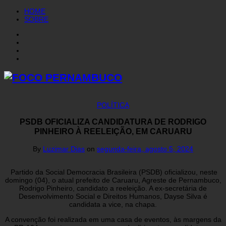
HOME
SOBRE
POLÍTICA
PSDB OFICIALIZA CANDIDATURA DE RODRIGO
PINHEIRO À REELEIÇÃO, EM CARUARU
By
Luzimar Dias
on
segunda-feira, agosto 5, 2024
Partido da Social Democracia Brasileira (PSDB) oficializou, neste
domingo (04), o atual prefeito de Caruaru, Agreste de Pernambuco,
Rodrigo Pinheiro, candidato a reeleição. A ex-secretária de
Desenvolvimento Social e Direitos Humanos, Dayse Silva é
candidata a vice, na chapa.
A convenção foi realizada em uma casa de eventos, às margens da