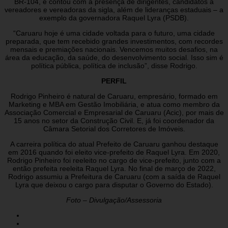
BR-104, e contou com a presença de dirigentes, candidatos a
vereadores e vereadoras da sigla, além de lideranças estaduais – a
exemplo da governadora Raquel Lyra (PSDB).
“Caruaru hoje é uma cidade voltada para o futuro, uma cidade
preparada, que tem recebido grandes investimentos, com recordes
mensais e premiações nacionais. Vencemos muitos desafios, na
área da educação, da saúde, do desenvolvimento social. Isso sim é
política pública, política de inclusão”, disse Rodrigo.
PERFIL
Rodrigo Pinheiro é natural de Caruaru, empresário, formado em
Marketing e MBA em Gestão Imobiliária, e atua como membro da
Associação Comercial e Empresarial de Caruaru (Acic), por mais de
15 anos no setor da Construção Civil. E, já foi coordenador da
Câmara Setorial dos Corretores de Imóveis.
A carreira política do atual Prefeito de Caruaru ganhou destaque
em 2016 quando foi eleito vice-prefeito de Raquel Lyra. Em 2020,
Rodrigo Pinheiro foi reeleito no cargo de vice-prefeito, junto com a
então prefeita reeleita Raquel Lyra. No final de março de 2022,
Rodrigo assumiu a Prefeitura de Caruaru (com a saída de Raquel
Lyra que deixou o cargo para disputar o Governo do Estado).
Foto – Divulgação/Assessoria