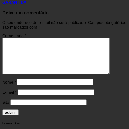
GARANTIDA
Deixe um comentário
O seu endereço de e-mail não será publicado.
Campos obrigatórios
são marcados com
*
Comentário
*
Nome
*
E-mail
*
Site
Luzimar Dias