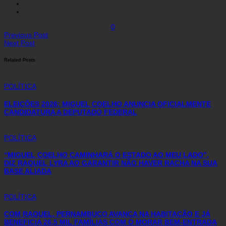
0
Previous Post
Next Post
Related Posts
POLÍTICA
ELEIÇÕES 2026: MIGUEL COELHO ANUNCIA OFICIALMENTE
CANDIDATURA A DEPUTADO FEDERAL
POLÍTICA
“MIGUEL COELHO CAMINHARÁ O ESTADO AO MEU LADO”,
DIZ RAQUEL LYRA AO GARANTIR NÃO HAVER RACHA NA SUA
BASE ALIADA
POLÍTICA
COM RAQUEL, PERNAMBUCO AVANÇA NA HABITAÇÃO E JÁ
BENEFICIA 26,5 MIL FAMÍLIAS COM O MORAR BEM-ENTRADA