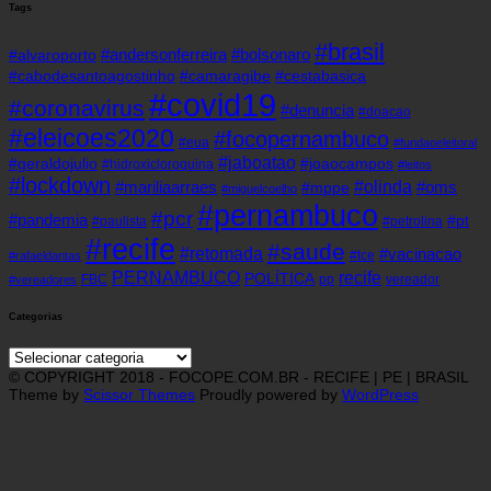
Tags
#brasil
#andersonferreira
#bolsonaro
#alvaroporto
#cabodesantoagostinho
#camaragibe
#cestabasica
#covid19
#coronavirus
#denuncia
#doacao
#eleicoes2020
#focopernambuco
#eua
#fundaoeleitoral
#jaboatao
#geraldojulio
#joaocampos
#hidroxicloroquina
#leitos
#lockdown
#olinda
#mariliaarraes
#oms
#mppe
#miguelcoelho
#pernambuco
#pcr
#pandemia
#pt
#paulista
#petrolina
#recife
#saude
#retomada
#vacinacao
#tce
#rafaeldantas
recife
PERNAMBUCO
POLÍTICA
FBC
pp
vereador
#vereadores
Categorias
Categorias
© COPYRIGHT 2018 - FOCOPE.COM.BR - RECIFE | PE | BRASIL
Theme by
Scissor Themes
Proudly powered by
WordPress