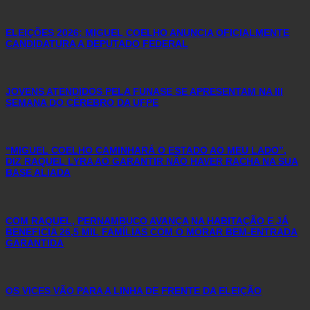
ELEIÇÕES 2026: MIGUEL COELHO ANUNCIA OFICIALMENTE
CANDIDATURA A DEPUTADO FEDERAL
JOVENS ATENDIDOS PELA FUNASE SE APRESENTAM NA III
SEMANA DO CÉREBRO DA UFPE
“MIGUEL COELHO CAMINHARÁ O ESTADO AO MEU LADO”,
DIZ RAQUEL LYRA AO GARANTIR NÃO HAVER RACHA NA SUA
BASE ALIADA
COM RAQUEL, PERNAMBUCO AVANÇA NA HABITAÇÃO E JÁ
BENEFICIA 26,5 MIL FAMÍLIAS COM O MORAR BEM-ENTRADA
GARANTIDA
OS VICES VÃO PARA A LINHA DE FRENTE DA ELEIÇÃO