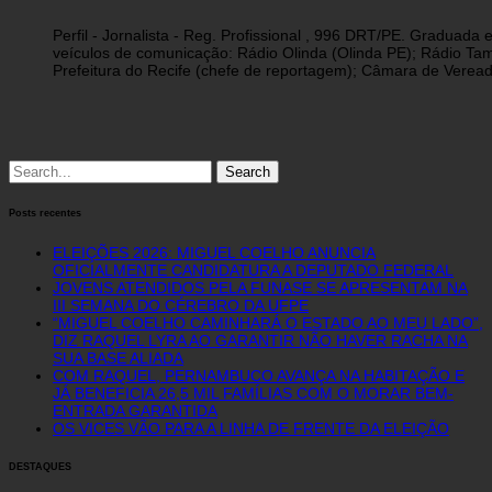
Perfil - Jornalista - Reg. Profissional , 996 DRT/PE. Graduad
veículos de comunicação: Rádio Olinda (Olinda PE); Rádio Tam
Prefeitura do Recife (chefe de reportagem); Câmara de Vereado
Search
for:
Posts recentes
ELEIÇÕES 2026: MIGUEL COELHO ANUNCIA
OFICIALMENTE CANDIDATURA A DEPUTADO FEDERAL
JOVENS ATENDIDOS PELA FUNASE SE APRESENTAM NA
III SEMANA DO CÉREBRO DA UFPE
“MIGUEL COELHO CAMINHARÁ O ESTADO AO MEU LADO”,
DIZ RAQUEL LYRA AO GARANTIR NÃO HAVER RACHA NA
SUA BASE ALIADA
COM RAQUEL, PERNAMBUCO AVANÇA NA HABITAÇÃO E
JÁ BENEFICIA 26,5 MIL FAMÍLIAS COM O MORAR BEM-
ENTRADA GARANTIDA
OS VICES VÃO PARA A LINHA DE FRENTE DA ELEIÇÃO
DESTAQUES