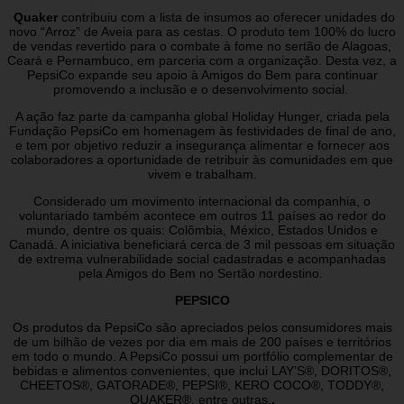
Quaker
contribuiu com a lista de insumos ao oferecer unidades do
novo “Arroz” de Aveia para as cestas. O produto tem 100% do lucro
de vendas revertido para o combate à fome no sertão de Alagoas,
Ceará e Pernambuco, em parceria com a organização. Desta vez, a
PepsiCo expande seu apoio à Amigos do Bem para continuar
promovendo a inclusão e o desenvolvimento social.
A ação faz parte da campanha global Holiday Hunger, criada pela
Fundação PepsiCo em homenagem às festividades de final de ano,
e tem por objetivo reduzir a insegurança alimentar e fornecer aos
colaboradores a oportunidade de retribuir às comunidades em que
vivem e trabalham.
Considerado um movimento internacional da companhia, o
voluntariado também acontece em outros 11 países ao redor do
mundo, dentre os quais: Colômbia, México, Estados Unidos e
Canadá. A iniciativa beneficiará cerca de 3 mil pessoas em situação
de extrema vulnerabilidade social cadastradas e acompanhadas
pela Amigos do Bem no Sertão nordestino.
PEPSICO
Os produtos da PepsiCo são apreciados pelos consumidores mais
de um bilhão de vezes por dia em mais de 200 países e territórios
em todo o mundo. A PepsiCo possui um portfólio complementar de
bebidas e alimentos convenientes, que inclui LAY’S®, DORITOS®,
CHEETOS®, GATORADE®, PEPSI®, KERO COCO®, TODDY®,
QUAKER®, entre outras.
.