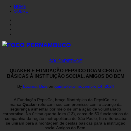
HOME
SOBRE
SOLIDARIEDADE
QUAKER E FUNDAÇÃO PEPSICO DOAM CESTAS
BÁSICAS À INSTITUIÇÃO SOCIAL, AMIGOS DO BEM
By
Luzimar Dias
on
quinta-feira, novembro 14, 2024
A Fundação PepsiCo, braço filantrópico da PepsiCo, e a
marca
Quaker
reforçam seu compromisso com o avanço da
segurança alimentar por meio de uma ação de voluntariado
corporativo. Na última quarta-feira (13), cerca de 50 funcionários da
companhia da região metropolitana de São Paulo, Itu e Sorocaba
se uniram para a montagem de cestas básicas para a instituição
social Amigos do Bem.