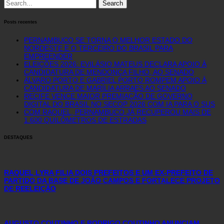
Search
for:
Posts recentes
PERNAMBUCO SE TORNA O MELHOR ESTADO DO
NORDESTE E O TERCEIRO DO BRASIL PARA
EMPREENDER
ELEIÇÕES 2026: EVILÁSIO MATEUS DECLARA APOIO À
CANDIDATURA DE MENDONÇA FILHO, AO SENADO
ÁLVARO PORTO E GABRIEL PORTO ROMPEM APOIO À
CANDIDATURA DE MARÍLIA ARRAES AO SENADO
RECIFE VENCE MAIOR PREMIAÇÃO DE GOVERNO
DIGITAL DO BRASIL NO SECOP 2026 COM IA PARA O SUS
COM RAQUEL, PERNAMBUCO JÁ RECUPEROU MAIS DE
1.600 QUILÔMETROS DE ESTRADAS
DESTAQUES
RAQUEL LYRA FILIA DOIS PREFEITOS E UM EX-PREFEITO DE
PARTIDO DA BASE DE JOÃO CAMPOS E FORTALECE PROJETO
DE REELEIÇÃO
AUGUSTO COUTINHO E RODRIGO COUTINHO ANUNCIAM