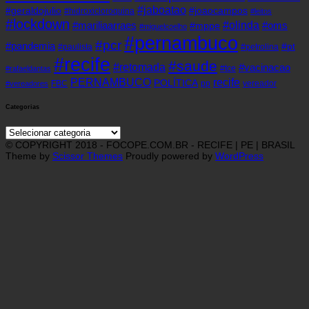
#jaboatao
#geraldojulio
#joaocampos
#hidroxicloroquina
#leitos
#lockdown
#olinda
#mariliaarraes
#oms
#mppe
#miguelcoelho
#pernambuco
#pcr
#pandemia
#pt
#paulista
#petrolina
#recife
#saude
#retomada
#vacinacao
#tce
#rafaeldantas
recife
PERNAMBUCO
POLÍTICA
FBC
pp
vereador
#vereadores
Categorias
Categorias
© COPYRIGHT 2018 - FOCOPE.COM.BR - RECIFE | PE | BRASIL
Theme by
Scissor Themes
Proudly powered by
WordPress