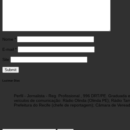
Nome
*
E-mail
*
Site
Luzimar Dias
Perfil - Jornalista - Reg. Profissional , 996 DRT/PE. Graduad
veículos de comunicação: Rádio Olinda (Olinda PE); Rádio Tam
Prefeitura do Recife (chefe de reportagem); Câmara de Vereado