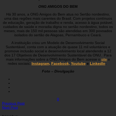
ONG A
MIGOS DO BEM
Há 30 anos, a ONG Amigos do Bem atua no Sertão nordestino,
uma das regiões mais carentes do Brasil. Com projetos contínuos
de educação, geração de trabalho e renda, acesso à água potável,
cuidados de saúde e moradia digna no sertão nordestino, todos os
meses, mais de 150 mil pessoas são atendidas em 300 povoados
isolados do sertão de Alagoas, Pernambuco e Ceará.
A instituição criou um Modelo de Desenvolvimento Social
Sustentável, conta com a atuação de quase 11 mil voluntários e
promove inclusão social e desenvolvimento local atendendo a 12
dos 17 Objetivos de Desenvolvimento Sustentável da ONU. Para
mais informações sobre a ONG Amigos do Bem acesse o
site
e
redes sociais
:
Instagram,
Facebook,
Youtube
e
LinkedIn
.
Foto – Divulgação
0
Previous Post
Next Post