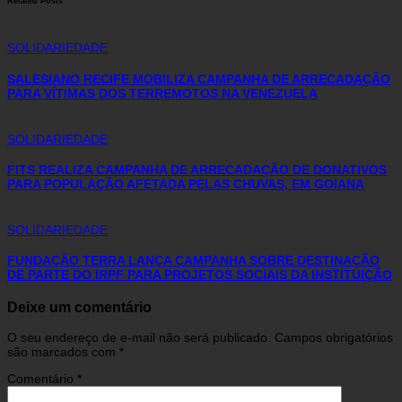
Related Posts
SOLIDARIEDADE
SALESIANO RECIFE MOBILIZA CAMPANHA DE ARRECADAÇÃO
PARA VÍTIMAS DOS TERREMOTOS NA VENEZUELA
SOLIDARIEDADE
FITS REALIZA CAMPANHA DE ARRECADAÇÃO DE DONATIVOS
PARA POPULAÇÃO AFETADA PELAS CHUVAS, EM GOIANA
SOLIDARIEDADE
FUNDAÇÃO TERRA LANÇA CAMPANHA SOBRE DESTINAÇÃO
DE PARTE DO IRPF PARA PROJETOS SOCIAIS DA INSTITUIÇÃO
Deixe um comentário
O seu endereço de e-mail não será publicado.
Campos obrigatórios
são marcados com
*
Comentário
*