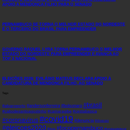
APOIO A MENDONÇA FILHO PARA O SENADO
PERNAMBUCO SE TORNA O MELHOR ESTADO DO NORDESTE
E O TERCEIRO DO BRASIL PARA EMPREENDER
GOVERNO RAQUEL LYRA TORNA PERNAMBUCO O MELHOR
ESTADO DO NORDESTE PARA EMPREENDER E AVANÇA AO
TOP 3 NACIONAL
ELEIÇÕES 2026: EVILÁSIO MATEUS DECLARA APOIO À
CANDIDATURA DE MENDONÇA FILHO, AO SENADO
Tags
#brasil
#andersonferreira
#bolsonaro
#alvaroporto
#cabodesantoagostinho
#camaragibe
#cestabasica
#covid19
#coronavirus
#denuncia
#doacao
#eleicoes2020
#focopernambuco
#eua
#fundaoeleitoral