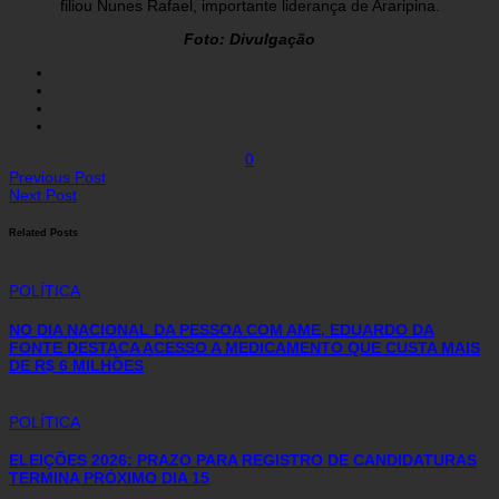
filiou Nunes Rafael, importante liderança de Araripina.
Foto: Divulgação
0
Previous Post
Next Post
Related Posts
POLÍTICA
NO DIA NACIONAL DA PESSOA COM AME, EDUARDO DA
FONTE DESTACA ACESSO A MEDICAMENTO QUE CUSTA MAIS
DE R$ 6 MILHÕES
POLÍTICA
ELEIÇÕES 2026: PRAZO PARA REGISTRO DE CANDIDATURAS
TERMINA PRÓXIMO DIA 15