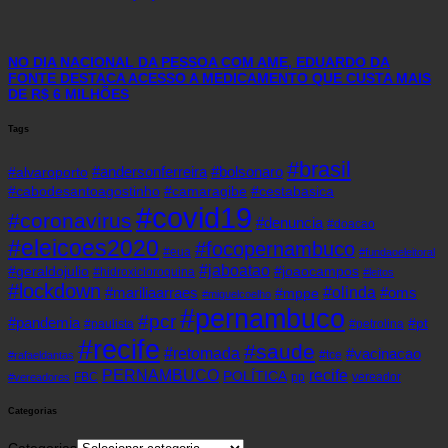
NO DIA NACIONAL DA PESSOA COM AME, EDUARDO DA
FONTE DESTACA ACESSO A MEDICAMENTO QUE CUSTA MAIS
DE R$ 6 MILHÕES
Tags
#brasil
#andersonferreira
#bolsonaro
#alvaroporto
#cabodesantoagostinho
#camaragibe
#cestabasica
#covid19
#coronavirus
#denuncia
#doacao
#eleicoes2020
#focopernambuco
#eua
#fundaoeleitoral
#jaboatao
#geraldojulio
#joaocampos
#hidroxicloroquina
#leitos
#lockdown
#olinda
#mariliaarraes
#oms
#mppe
#miguelcoelho
#pernambuco
#pcr
#pandemia
#pt
#paulista
#petrolina
#recife
#saude
#retomada
#vacinacao
#tce
#rafaeldantas
recife
PERNAMBUCO
POLÍTICA
FBC
pp
vereador
#vereadores
Categorias