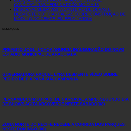
CANDIDATURAS TERMINA PRÓXIMO DIA 15
DÉBORA ALMEIDA VISITA CANTEIRO DE OBRAS E
DESMENTE NOTÍCIAS FALSAS SOBRE CONSTRUÇÃO DE
MÓDULO DO CBMPE, EM BELO JARDIM
DESTAQUES
PREFEITO JOGLI UCHOA ANUNCIA INAUGURAÇÃO DO NOVO
ESTÁDIO MUNICIPAL DE ARAÇOIABA
GOVERNADORA RAQUEL LYRA DESMENTE VÍDEO SOBRE
PEDIDO DE PIX PARA SUA CAMPANHA
PERNAMBUCO MEU PAÍS: DE CARNAVAL A MPB, SEGUNDO DIA
DE SHOWS AGITA ARCOVERDE NESTE SÁBADO(08)
ZONA NORTE DO RECIFE RECEBE A CORRIDA DOS PARQUES,
NESTE DOMINGO (08)