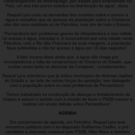
constrangedores de desemprego, pior estado para empreender no
País, um dos três piores estados na distribuição de água”, disse.
Raquel Lyra ouviu as demandas dos ouvintes sobre o acesso à
água e ressaltou que as queixas da população sobre a Compesa
não são uma realidade só de Petrolina, mas sim de todo o Estado.
“Pernambuco tem problemas graves de infraestrutura e isso reflete
no acesso à água, estradas e, é inconcebível que uma cidade como
Petrolina, com o Rio São Francisco às suas margens, a população
fique submetida a não ter acesso à água por 15 dias seguidos”.
A lider tucana disse ainda que, a água não chega por
incompetência e falta de compromisso do Governo do Estado, que
muitas vezes tenta se dissociar da Compesa”, complementou.
Raquel Lyra relembrou que já visitou municípios de diversas regiões
do Estado e, ao lado de outras forças da oposição, tem dialogado
com a população sobre os reais problemas de Pernambuco.
“Temos trabalhado na construção de alianças e fortalecimento de
chapas e assumi o partido com a missão de fazer o PSDB crescer e
realizar um amplo debate sobre Pernambuco”.
AGENDA
Em cumprimento da agenda, em Petrolina, Raquel Lyra teve
encontros políticos com o ex-deputado Guilherme Coelho, o pré-
candidato a deputado estadual pelo PSDB, Allan Maux e também