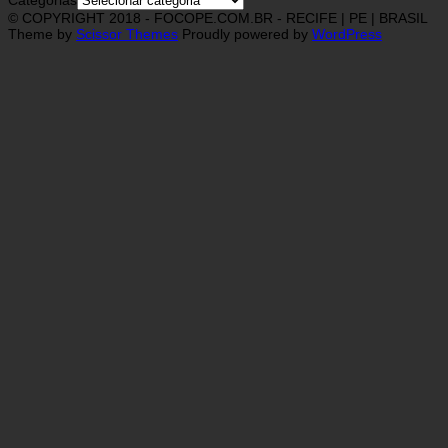
Categorias
© COPYRIGHT 2018 - FOCOPE.COM.BR - RECIFE | PE | BRASIL
Theme by
Scissor Themes
Proudly powered by
WordPress