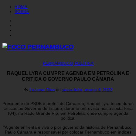
HOME
SOBRE
PERNAMBUCO
POLÍTICA
RAQUEL LYRA CUMPRE AGENDA EM PETROLINA E
CRITICA O GOVERNO PAULO CÂMARA
By
Luzimar Dias
on
sexta-feira, março 4, 2022
Presidente do PSDB e prefeit de Caruarua, Raquel Lyra teceu duras
críticas ao Governo do Estado, durante entrevista nesta sexta-feira
(04), na Rádo Grande Rio, em Petrolina, onde cumpre agenda
política.
“A gente enfrenta e vive o pior governo da história de Pernambuco.
Paulo Câmara é responsável por colocar Pernambuco em índices