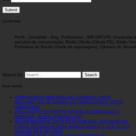
Luzimar Dias
Perfil - Jornalista - Reg. Profissional , 996 DRT/PE. Graduad
veículos de comunicação: Rádio Olinda (Olinda PE); Rádio Tam
Prefeitura do Recife (chefe de reportagem); Câmara de Vereado
Search for:
Posts recentes
PERNAMBUCO MEU PAÍS: DE CARNAVAL A MPB,
SEGUNDO DIA DE SHOWS AGITA ARCOVERDE NESTE
SÁBADO(08)
ZONA NORTE DO RECIFE RECEBE A CORRIDA DOS
PARQUES, NESTE DOMINGO (08)
NO DIA NACIONAL DA PESSOA COM AME, EDUARDO DA
FONTE DESTACA ACESSO A MEDICAMENTO QUE CUSTA
MAIS DE R$ 6 MILHÕES
ELEIÇÕES 2026: PRAZO PARA REGISTRO DE