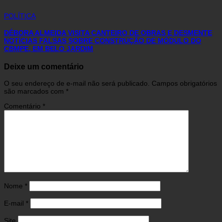
POLÍTICA
DÉBORA ALMEIDA VISITA CANTEIRO DE OBRAS E DESMENTE
NOTÍCIAS FALSAS SOBRE CONSTRUÇÃO DE MÓDULO DO
CBMPE, EM BELO JARDIM
Deixe um comentário
O seu endereço de e-mail não será publicado.
Campos obrigatórios
são marcados com
*
Comentário
*
Nome
*
E-mail
*
Site