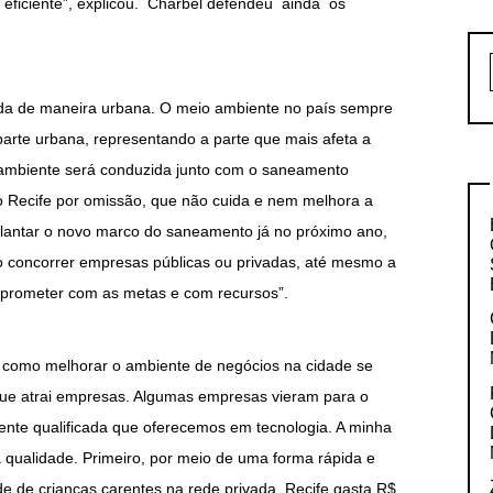
e eficiente”, explicou. Charbel defendeu ainda os
tada de maneira urbana. O meio ambiente no país sempre
parte urbana, representando a parte que mais afeta a
 ambiente será conduzida junto com o saneamento
no Recife por omissão, que não cuida e nem melhora a
lantar o novo marco do saneamento já no próximo ano,
concorrer empresas públicas ou privadas, até mesmo a
prometer com as metas e com recursos”.
 como melhorar o ambiente de negócios na cidade se
que atrai empresas. Algumas empresas vieram para o
ente qualificada que oferecemos em tecnologia. A minha
qualidade. Primeiro, por meio de uma forma rápida e
 de crianças carentes na rede privada. Recife gasta R$