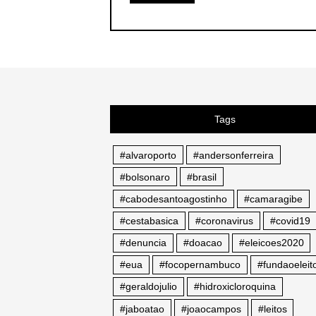
Tags
#alvaroporto
#andersonferreira
#bolsonaro
#brasil
#cabodesantoagostinho
#camaragibe
#cestabasica
#coronavirus
#covid19
#denuncia
#doacao
#eleicoes2020
#eua
#focopernambuco
#fundaoeleito
#geraldojulio
#hidroxicloroquina
#jaboatao
#joaocampos
#leitos