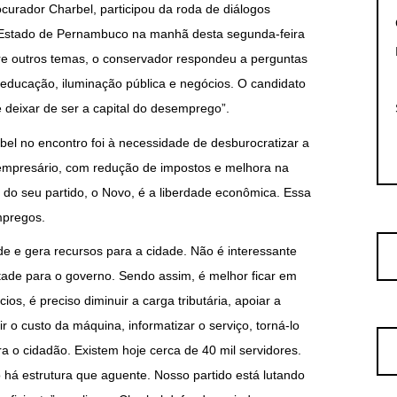
ocurador Charbel, participou da roda de diálogos
 Estado de Pernambuco na manhã desta segunda-feira
re outros temas, o conservador respondeu a perguntas
educação, iluminação pública e negócios. O candidato
e deixar de ser a capital do desemprego”.
el no encontro foi à necessidade de desburocratizar a
 empresário, com redução de impostos e melhora na
s do seu partido, o Novo, é a liberdade econômica. Essa
mpregos.
e e gera recursos para a cidade. Não é interessante
ade para o governo. Sendo assim, é melhor ficar em
ios, é preciso diminuir a carga tributária, apoiar a
ir o custo da máquina, informatizar o serviço, torná-lo
ra o cidadão. Existem hoje cerca de 40 mil servidores.
 há estrutura que aguente. Nosso partido está lutando