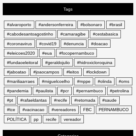
Tags
#alvaroporto
#andersonferreira
#bolsonaro
#brasil
#cabodesantoagostinho
#camaragibe
#cestabasica
#coronavirus
#covid19
#denuncia
#doacao
#eleicoes2020
#eua
#focopernambuco
#fundaoeleitoral
#geraldojulio
#hidroxicloroquina
#jaboatao
#joaocampos
#leitos
#lockdown
#mariliaarraes
#miguelcoelho
#mppe
#olinda
#oms
#pandemia
#paulista
#pcr
#pernambuco
#petrolina
#pt
#rafaeldantas
#recife
#retomada
#saude
#tce
#vacinacao
#vereadores
FBC
PERNAMBUCO
POLÍTICA
pp
recife
vereador
Categorias