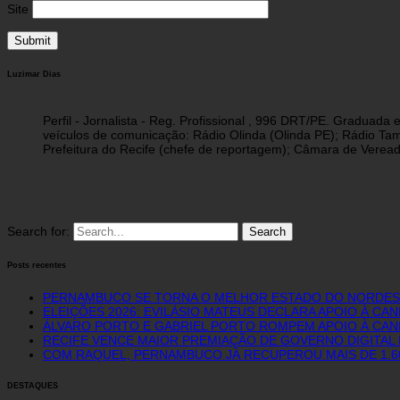
Site
Luzimar Dias
Perfil - Jornalista - Reg. Profissional , 996 DRT/PE. Graduad
veículos de comunicação: Rádio Olinda (Olinda PE); Rádio Tam
Prefeitura do Recife (chefe de reportagem); Câmara de Vereado
Search for:
Posts recentes
PERNAMBUCO SE TORNA O MELHOR ESTADO DO NORDEST
ELEIÇÕES 2026: EVILÁSIO MATEUS DECLARA APOIO À CA
ÁLVARO PORTO E GABRIEL PORTO ROMPEM APOIO À CAN
RECIFE VENCE MAIOR PREMIAÇÃO DE GOVERNO DIGITAL D
COM RAQUEL, PERNAMBUCO JÁ RECUPEROU MAIS DE 1.
DESTAQUES