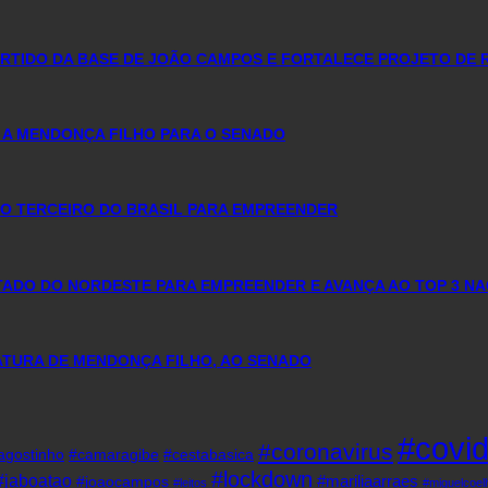
PARTIDO DA BASE DE JOÃO CAMPOS E FORTALECE PROJETO DE 
 A MENDONÇA FILHO PARA O SENADO
O TERCEIRO DO BRASIL PARA EMPREENDER
DO DO NORDESTE PARA EMPREENDER E AVANÇA AO TOP 3 NA
DATURA DE MENDONÇA FILHO, AO SENADO
#covi
#coronavirus
agostinho
#camaragibe
#cestabasica
#lockdown
#jaboatao
#mariliaarraes
#joaocampos
#leitos
#miguelcoel