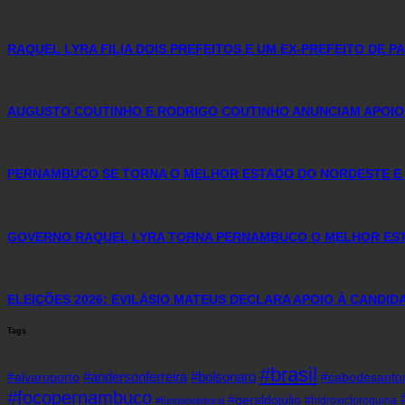
RAQUEL LYRA FILIA DOIS PREFEITOS E UM EX-PREFEITO DE 
AUGUSTO COUTINHO E RODRIGO COUTINHO ANUNCIAM APOIO
PERNAMBUCO SE TORNA O MELHOR ESTADO DO NORDESTE E 
GOVERNO RAQUEL LYRA TORNA PERNAMBUCO O MELHOR ESTA
ELEIÇÕES 2026: EVILÁSIO MATEUS DECLARA APOIO À CANDI
Tags
#brasil
#andersonferreira
#bolsonaro
#alvaroporto
#cabodesanto
#focopernambuco
#geraldojulio
#hidroxicloroquina
#fundaoeleitoral