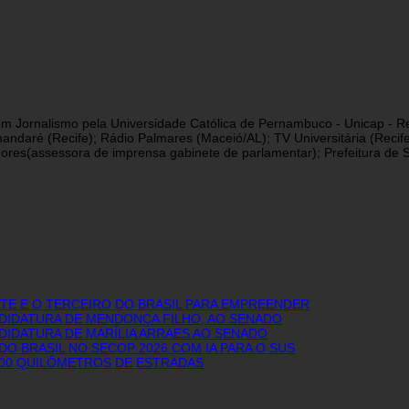
a em Jornalismo pela Universidade Católica de Pernambuco - Unicap - Re
andaré (Recife); Rádio Palmares (Maceió/AL); TV Universitária (Reci
res(assessora de imprensa gabinete de parlamentar); Prefeitura de São
E E O TERCEIRO DO BRASIL PARA EMPREENDER
NDIDATURA DE MENDONÇA FILHO, AO SENADO
DIDATURA DE MARÍLIA ARRAES AO SENADO
O BRASIL NO SECOP 2026 COM IA PARA O SUS
600 QUILÔMETROS DE ESTRADAS