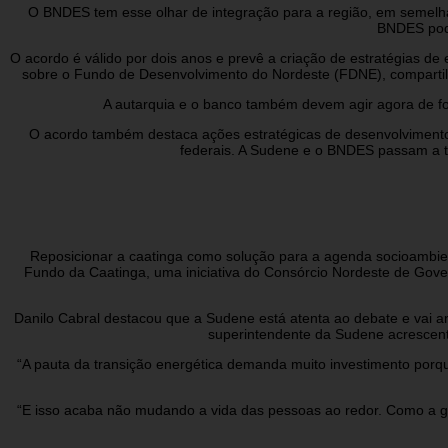
O BNDES tem esse olhar de integração para a região, em semelha
BNDES pode
O acordo é válido por dois anos e prevê a criação de estratégias 
sobre o Fundo de Desenvolvimento do Nordeste (FDNE), compartil
A autarquia e o banco também devem agir agora de fo
O acordo também destaca ações estratégicas de desenvolvimento te
federais. A Sudene e o BNDES passam a tr
Reposicionar a caatinga como solução para a agenda socioambien
Fundo da Caatinga, uma iniciativa do Consórcio Nordeste de Gove
Danilo Cabral destacou que a Sudene está atenta ao debate e vai ar
superintendente da Sudene acrescento
“A pauta da transição energética demanda muito investimento por
“E isso acaba não mudando a vida das pessoas ao redor. Como a ge