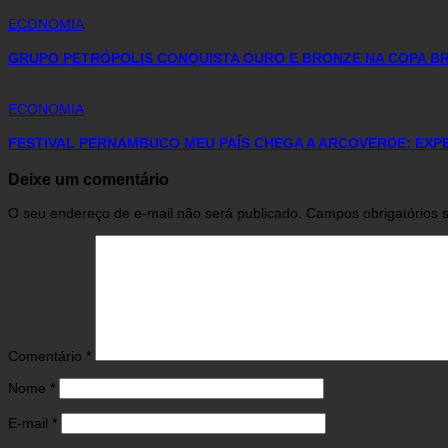
ECONOMIA
GRUPO PETRÓPOLIS CONQUISTA OURO E BRONZE NA COPA BR
ECONOMIA
FESTIVAL PERNAMBUCO MEU PAÍS CHEGA A ARCOVERDE: EXPE
Deixe um comentário
O seu endereço de e-mail não será publicado.
Campos obrigatórios
Comentário
*
Nome
*
E-mail
*