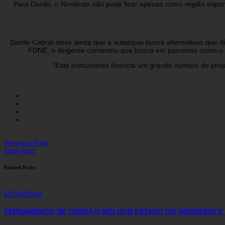
Para Danilo, o Nordeste não pode ficar apenas como região export
Danilo Cabral disse ainda que a autarquia busca alternativas que 
FDNE, o dirigente comentou que busca em parceiros como o BN
“Este instrumento financia um grande número de proje
Previous Post
Next Post
Related Posts
ECONOMIA
PERNAMBUCO SE TORNA O MELHOR ESTADO DO NORDESTE E 