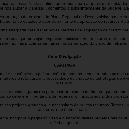
nça ao nosso. Neste sentido, queremos analisar quais oportunidades d
 nos ajudar a viabilizar”, comentou o superintendente da Sudene, Dan
de estruturação de projetos do Plano Regional de Desenvolvimento do
hamento de estudos e aperfeiçoamento da aplicação de recursos da Su
rma integrada para traçar novas medidas de ampliação de crédito pa
rritorial que prevejam impactos positivos em prefeituras, atores do 
abalhar, nas próximas semanas, na formatação do plano de trabalho p
Foto-Divulgação
CAATINGA
tal e econômica do país também foi um dos temas tratados pelas insti
rnadores e reforçaram a necessidade de criação de estratégias de di
brasileiro.
ticular ações e parceiros para criar ambientes de debate que atraiam i
u ao debate a importância de repensar o impacto social dos projetos 
que são projetos grandes que necessitam de muitos recursos. Temos 
as obras, que é muito baixa”.
nte incorpora o pequeno nisso e o impacto destes projetos nas comu
refletiu o gestor.