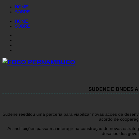
HOME
SOBRE
HOME
SOBRE
SUDENE E BNDES A
Sudene reeditou uma parceria para viabilizar novas ações de desenvo
acordo de cooperaç
As instituições passam a interagir na construção de novas estraté
desafios dos govern