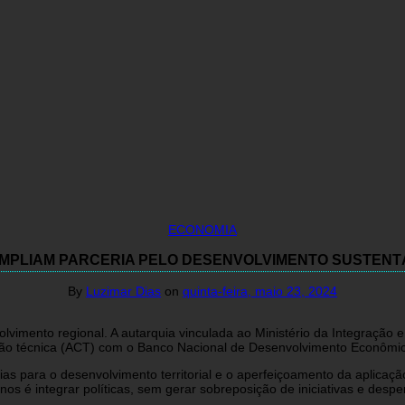
ECONOMIA
MPLIAM PARCERIA PELO DESENVOLVIMENTO SUSTEN
By
Luzimar Dias
on
quinta-feira, maio 23, 2024
lvimento regional. A autarquia vinculada ao Ministério da Integração 
ão técnica (ACT) com o Banco Nacional de Desenvolvimento Econômic
gias para o desenvolvimento territorial e o aperfeiçoamento da aplica
os é integrar políticas, sem gerar sobreposição de iniciativas e despe