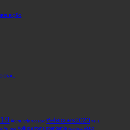
REELEIÇÃO
CIONAL
d19
#eleicoes2020
#denuncia
#doacao
#eua
#pcr
#olinda
#oms
#pandemia
#mppe
#paulista
ho