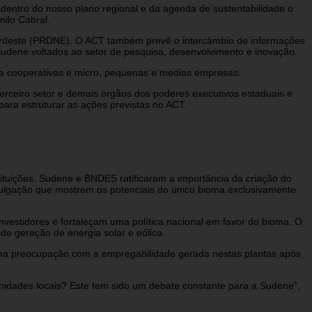
entro do nosso plano regional e da agenda de sustentabilidade o
ilo Cabral.
 Nordeste (PRDNE). O ACT também prevê o intercâmbio de informações
dene voltados ao setor de pesquisa, desenvolvimento e inovação.
ra cooperativas e micro, pequenas e médias empresas.
terceiro setor e demais órgãos dos poderes executivos estaduais e
ara estruturar as ações previstas no ACT.
tuições. Sudene e BNDES ratificaram a importância da criação do
vulgação que mostrem os potenciais do único bioma exclusivamente
nvestidores e fortaleçam uma política nacional em favor do bioma. O
de geração de energia solar e eólica.
uma preocupação com a empregabilidade gerada nestas plantas após
nidades locais? Este tem sido um debate constante para a Sudene”,