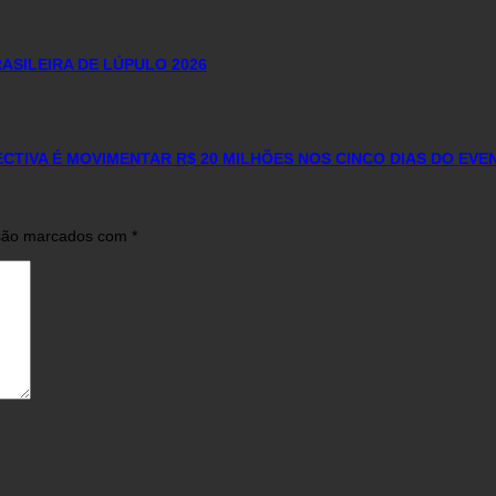
ASILEIRA DE LÚPULO 2026
CTIVA É MOVIMENTAR R$ 20 MILHÕES NOS CINCO DIAS DO EVE
 são marcados com
*