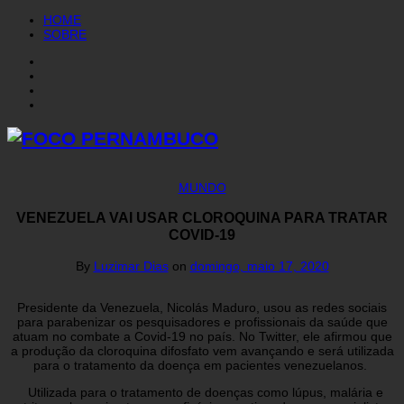
HOME
SOBRE
MUNDO
VENEZUELA VAI USAR CLOROQUINA PARA TRATAR
COVID-19
By
Luzimar Dias
on
domingo, maio 17, 2020
Presidente da Venezuela, Nicolás Maduro, usou as redes sociais
para parabenizar os pesquisadores e profissionais da saúde que
atuam no combate a Covid-19 no país. No Twitter, ele afirmou que
a produção da cloroquina difosfato vem avançando e será utilizada
para o tratamento da doença em pacientes venezuelanos.
Utilizada para o tratamento de doenças como lúpus, malária e