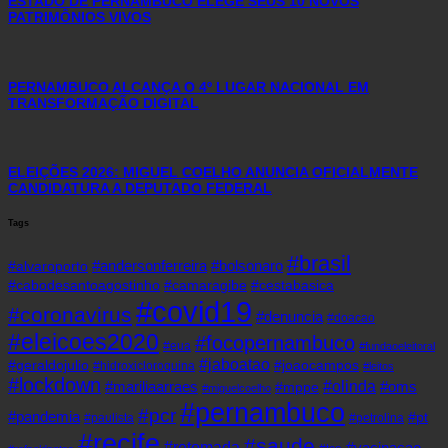
ESTADO DE PERNAMBUCO ELEGE SEUS 10 NOVOS
PATRIMÔNIOS VIVOS
PERNAMBUCO ALCANÇA O 4º LUGAR NACIONAL EM
TRANSFORMAÇÃO DIGITAL
ELEIÇÕES 2026: MIGUEL COELHO ANUNCIA OFICIALMENTE
CANDIDATURA A DEPUTADO FEDERAL
Tags
#brasil
#andersonferreira
#bolsonaro
#alvaroporto
#cabodesantoagostinho
#camaragibe
#cestabasica
#covid19
#coronavirus
#denuncia
#doacao
#eleicoes2020
#focopernambuco
#eua
#fundaoeleitoral
#jaboatao
#geraldojulio
#joaocampos
#hidroxicloroquina
#leitos
#lockdown
#olinda
#mariliaarraes
#oms
#mppe
#miguelcoelho
#pernambuco
#pcr
#pandemia
#pt
#paulista
#petrolina
#recife
#saude
#retomada
#vacinacao