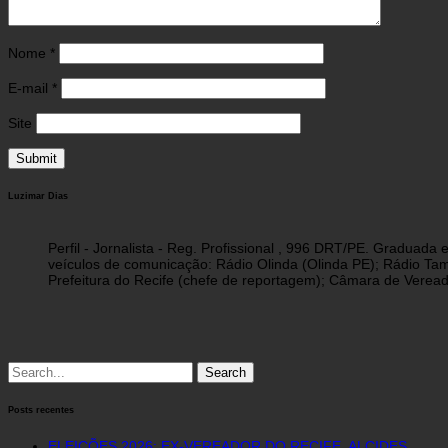
Nome
*
E-mail
*
Site
Luzimar Dias
Perfil - Jornalista - Reg. Profissional , 996 DRT/PE. Graduad
veículos de comunicação: Rádio Olinda (Olinda PE); Rádio Tam
Prefeitura do Recife (chefe de reportagem); Câmara de Vereado
Search
for:
Posts recentes
ELEIÇÕES 2026: EX-VEREADOR DO RECIFE, ALCIDES