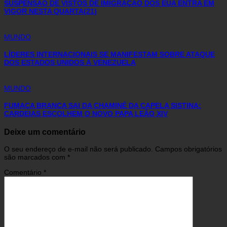
SUSPENSÃO DE VISTOS DE IMIGRAÇÃO DOS EUA ENTRA EM
VIGOR NESTA QUARTA(21)
MUNDO
LÍDERES INTERNACIONAIS SE MANIFESTAM SOBRE ATAQUE
DOS ESTADOS UNIDOS À VENEZUELA
MUNDO
FUMAÇA BRANCA SAI DA CHAMINÉ DA CAPELA SISTINA:
CARDEIAS ESCOLHEM O NOVO PAPA LEÃO XIV
Deixe um comentário
O seu endereço de e-mail não será publicado.
Campos obrigatórios
são marcados com
*
Comentário
*