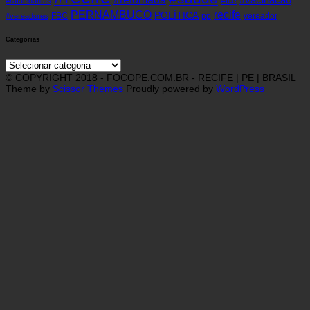
#tce
#rafaeldantas
recife
PERNAMBUCO
POLÍTICA
FBC
pp
vereador
#vereadores
Categorias
Categorias
© COPYRIGHT 2018 - FOCOPE.COM.BR - RECIFE | PE | BRASIL
Theme by
Scissor Themes
Proudly powered by
WordPress