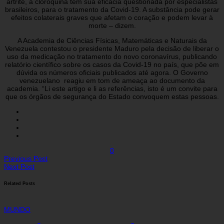
artrite, a cloroquina tem sua eficácia questionada por especialistas
brasileiros, para o tratamento da Covid-19. A substância pode gerar
efeitos colaterais graves que afetam o coração e podem levar à
morte – dizem.
A Academia de Ciências Físicas, Matemáticas e Naturais da
Venezuela contestou o presidente Maduro pela decisão de liberar o
uso da medicação no tratamento do novo coronavírus, publicando
relatório científico sobre os casos da Covid-19 no país, que põe em
dúvida os números oficiais publicados até agora. O Governo
venezuelano reagiu em tom de ameaça ao documento da
academia. “Li este artigo e li as referências, isto é um convite para
que os órgãos de segurança do Estado convoquem estas pessoas.
0
Previous Post
Next Post
Related Posts
MUNDO