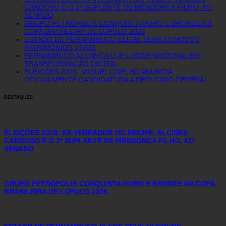
CARDOSO É O 2º SUPLENTE DE MENDONÇA FILHO, AO
SENADO
GRUPO PETRÓPOLIS CONQUISTA OURO E BRONZE NA
COPA BRASILEIRA DE LÚPULO 2026
ESTADO DE PERNAMBUCO ELEGE SEUS 10 NOVOS
PATRIMÔNIOS VIVOS
PERNAMBUCO ALCANÇA O 4º LUGAR NACIONAL EM
TRANSFORMAÇÃO DIGITAL
ELEIÇÕES 2026: MIGUEL COELHO ANUNCIA
OFICIALMENTE CANDIDATURA A DEPUTADO FEDERAL
DESTAQUES
ELEIÇÕES 2026: EX-VEREADOR DO RECIFE, ALCIDES
CARDOSO É O 2º SUPLENTE DE MENDONÇA FILHO, AO
SENADO
GRUPO PETRÓPOLIS CONQUISTA OURO E BRONZE NA COPA
BRASILEIRA DE LÚPULO 2026