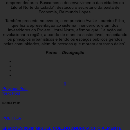
empreendedores. Buscamos o desenvolvimento das cidades do
Litoral Norte do Estado”, destacou o secretário da pasta de
Economia, Raimundo Lopes.
Também presente no evento, o empresário Avelar Loureiro Filho,
que fez a apresentação ao sistema financeiro e, é um dos
investidores do Projeto Litoral Norte, afirmou que, ” a ação vai
revolucionar a região, atuando de maneira sustentável, respeitando
os princípios urbanísticos e tendo os espaços públicos geridos
pelas comunidades, além de pessoas que moram em torno deles”.
Fotos – Divulgação
0
Previous Post
Next Post
Related Posts
POLÍTICA
ELEIÇÕES 2026: MIGUEL COELHO ANUNCIA OFICIALMENTE