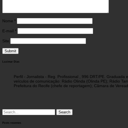
Nome
*
E-mail
*
Site
Luzimar Dias
Perfil - Jornalista - Reg. Profissional , 996 DRT/PE. Graduad
veículos de comunicação: Rádio Olinda (Olinda PE); Rádio Tam
Prefeitura do Recife (chefe de reportagem); Câmara de Vereado
Search
for:
Posts recentes