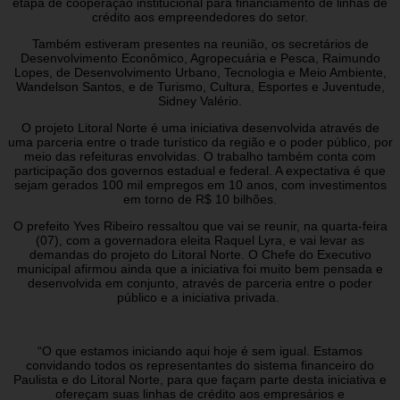
etapa de cooperação institucional para financiamento de linhas de
crédito aos empreendedores do setor.
Também estiveram presentes na reunião, os secretários de
Desenvolvimento Econômico, Agropecuária e Pesca, Raimundo
Lopes, de Desenvolvimento Urbano, Tecnologia e Meio Ambiente,
Wandelson Santos, e de Turismo, Cultura, Esportes e Juventude,
Sidney Valério.
O projeto Litoral Norte é uma iniciativa desenvolvida através de
uma parceria entre o trade turístico da região e o poder público, por
meio das refeituras envolvidas. O trabalho também conta com
participação dos governos estadual e federal. A expectativa é que
sejam gerados 100 mil empregos em 10 anos, com investimentos
em torno de R$ 10 bilhões.
O prefeito Yves Ribeiro ressaltou que vai se reunir, na quarta-feira
(07), com a governadora eleita Raquel Lyra, e vai levar as
demandas do projeto do Litoral Norte. O Chefe do Executivo
municipal afirmou ainda que a iniciativa foi muito bem pensada e
desenvolvida em conjunto, através de parceria entre o poder
público e a iniciativa privada.
“O que estamos iniciando aqui hoje é sem igual. Estamos
convidando todos os representantes do sistema financeiro do
Paulista e do Litoral Norte, para que façam parte desta iniciativa e
ofereçam suas linhas de crédito aos empresários e