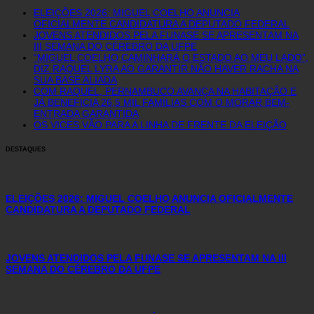
ELEIÇÕES 2026: MIGUEL COELHO ANUNCIA
OFICIALMENTE CANDIDATURA A DEPUTADO FEDERAL
JOVENS ATENDIDOS PELA FUNASE SE APRESENTAM NA
III SEMANA DO CÉREBRO DA UFPE
“MIGUEL COELHO CAMINHARÁ O ESTADO AO MEU LADO”,
DIZ RAQUEL LYRA AO GARANTIR NÃO HAVER RACHA NA
SUA BASE ALIADA
COM RAQUEL, PERNAMBUCO AVANÇA NA HABITAÇÃO E
JÁ BENEFICIA 26,5 MIL FAMÍLIAS COM O MORAR BEM-
ENTRADA GARANTIDA
OS VICES VÃO PARA A LINHA DE FRENTE DA ELEIÇÃO
DESTAQUES
ELEIÇÕES 2026: MIGUEL COELHO ANUNCIA OFICIALMENTE
CANDIDATURA A DEPUTADO FEDERAL
JOVENS ATENDIDOS PELA FUNASE SE APRESENTAM NA III
SEMANA DO CÉREBRO DA UFPE