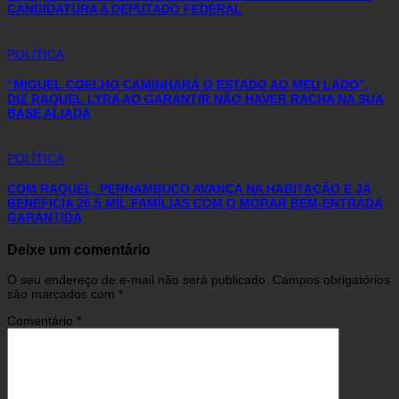
CANDIDATURA A DEPUTADO FEDERAL
POLÍTICA
“MIGUEL COELHO CAMINHARÁ O ESTADO AO MEU LADO”,
DIZ RAQUEL LYRA AO GARANTIR NÃO HAVER RACHA NA SUA
BASE ALIADA
POLÍTICA
COM RAQUEL, PERNAMBUCO AVANÇA NA HABITAÇÃO E JÁ
BENEFICIA 26,5 MIL FAMÍLIAS COM O MORAR BEM-ENTRADA
GARANTIDA
Deixe um comentário
O seu endereço de e-mail não será publicado.
Campos obrigatórios
são marcados com
*
Comentário
*