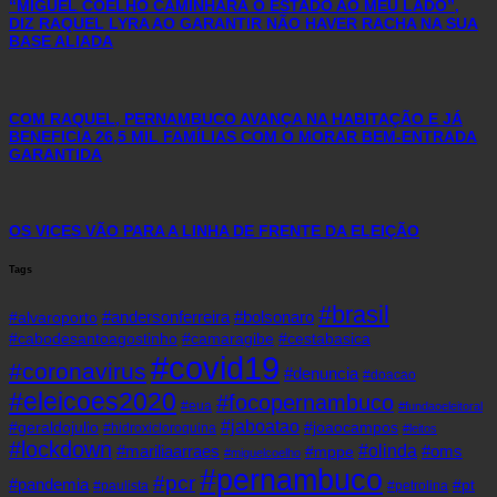
“MIGUEL COELHO CAMINHARÁ O ESTADO AO MEU LADO”,
DIZ RAQUEL LYRA AO GARANTIR NÃO HAVER RACHA NA SUA
BASE ALIADA
COM RAQUEL, PERNAMBUCO AVANÇA NA HABITAÇÃO E JÁ
BENEFICIA 26,5 MIL FAMÍLIAS COM O MORAR BEM-ENTRADA
GARANTIDA
OS VICES VÃO PARA A LINHA DE FRENTE DA ELEIÇÃO
Tags
#brasil
#andersonferreira
#bolsonaro
#alvaroporto
#cabodesantoagostinho
#camaragibe
#cestabasica
#covid19
#coronavirus
#denuncia
#doacao
#eleicoes2020
#focopernambuco
#eua
#fundaoeleitoral
#jaboatao
#geraldojulio
#joaocampos
#hidroxicloroquina
#leitos
#lockdown
#olinda
#mariliaarraes
#oms
#mppe
#miguelcoelho
#pernambuco
#pcr
#pandemia
#pt
#paulista
#petrolina