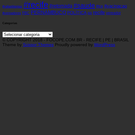
#recife
#saude
#retomada
#vacinacao
#tce
#rafaeldantas
recife
PERNAMBUCO
POLÍTICA
FBC
pp
vereador
#vereadores
Categorias
Categorias
© COPYRIGHT 2018 - FOCOPE.COM.BR - RECIFE | PE | BRASIL
Theme by
Scissor Themes
Proudly powered by
WordPress