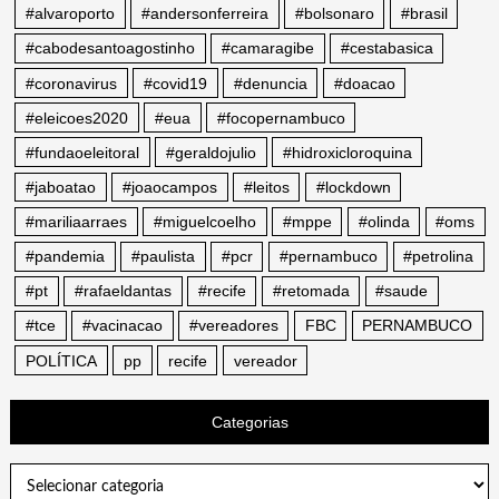
#alvaroporto
#andersonferreira
#bolsonaro
#brasil
#cabodesantoagostinho
#camaragibe
#cestabasica
#coronavirus
#covid19
#denuncia
#doacao
#eleicoes2020
#eua
#focopernambuco
#fundaoeleitoral
#geraldojulio
#hidroxicloroquina
#jaboatao
#joaocampos
#leitos
#lockdown
#mariliaarraes
#miguelcoelho
#mppe
#olinda
#oms
#pandemia
#paulista
#pcr
#pernambuco
#petrolina
#pt
#rafaeldantas
#recife
#retomada
#saude
#tce
#vacinacao
#vereadores
FBC
PERNAMBUCO
POLÍTICA
pp
recife
vereador
Categorias
Categorias