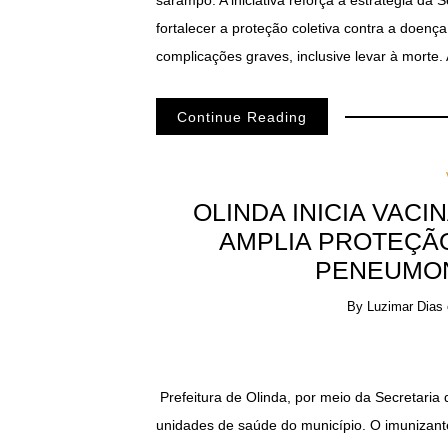
sarampo. A iniciativa reforça a estratégia da 
fortalecer a proteção coletiva contra a doenç
complicações graves, inclusive levar à morte.
Continue Reading
OLINDA INICIA VAC
AMPLIA PROTEÇÃ
PENEUMON
By
Luzimar Dias
Prefeitura de Olinda, por meio da Secretaria
unidades de saúde do município. O imunizante