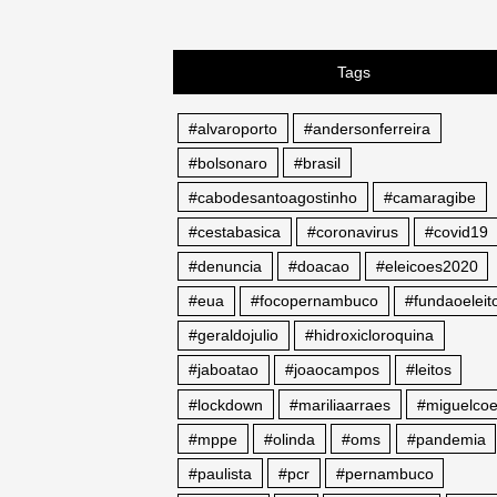
Tags
#alvaroporto
#andersonferreira
#bolsonaro
#brasil
#cabodesantoagostinho
#camaragibe
#cestabasica
#coronavirus
#covid19
#denuncia
#doacao
#eleicoes2020
#eua
#focopernambuco
#fundaoeleito
#geraldojulio
#hidroxicloroquina
#jaboatao
#joaocampos
#leitos
#lockdown
#mariliaarraes
#miguelcoe
#mppe
#olinda
#oms
#pandemia
#paulista
#pcr
#pernambuco