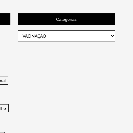
Categorias
Categorias
ral
lho