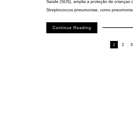
Saúde (SUS), amplia a proteção de crianças 
Streptococcus pneumoniae, como pneumonia, 
Continue Reading
Navegação
1
2
3
por
posts