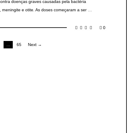
contra doenças graves causadas pela bactéria
meningite e otite. As doses começaram a ser …
0
…
65
Next →