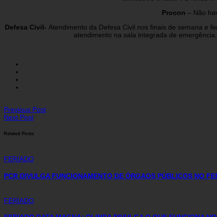
Procon
– Não hav
Defesa Civil-
Atendimento da Defesa Civil nos finais de semana e f
atendimento na sala integrada de emergência
Previous Post
Next Post
Related Posts
FERIADO
PCR DIVULGA FUNCIONAMENTO DE ÓRGAOS PÚBLICOS NO FER
FERIADO