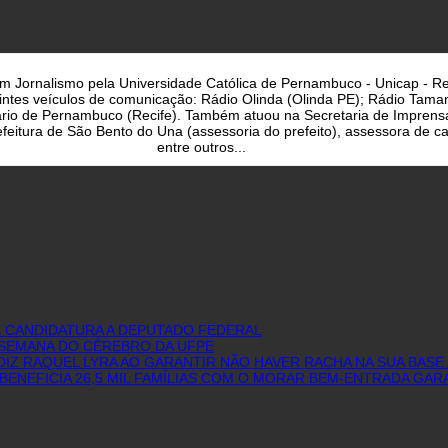
a em Jornalismo pela Universidade Católica de Pernambuco - Unicap - Re
uintes veículos de comunicação: Rádio Olinda (Olinda PE); Rádio Taman
iário de Pernambuco (Recife). Também atuou na Secretaria de Imprens
eitura de São Bento do Una (assessoria do prefeito), assessora de cam
entre outros...
E CANDIDATURA A DEPUTADO FEDERAL
I SEMANA DO CÉREBRO DA UFPE
IZ RAQUEL LYRA AO GARANTIR NÃO HAVER RACHA NA SUA BASE 
BENEFICIA 26,5 MIL FAMÍLIAS COM O MORAR BEM-ENTRADA GAR