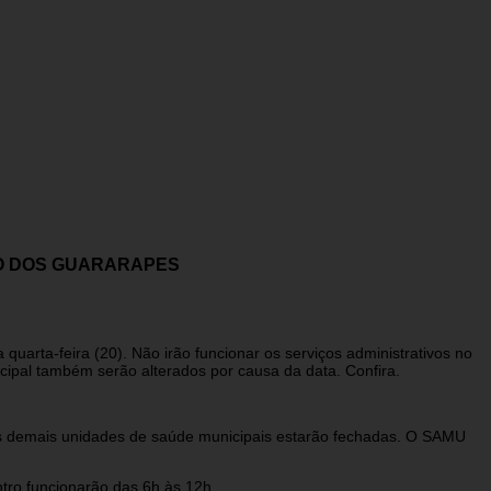
ÃO DOS GUARARAPES
arta-feira (20). Não irão funcionar os serviços administrativos no
cipal também serão alterados por causa da data. Confira.
o.
As demais unidades de saúde municipais estarão fechadas. O SAMU
ntro funcionarão das 6h às 12h.