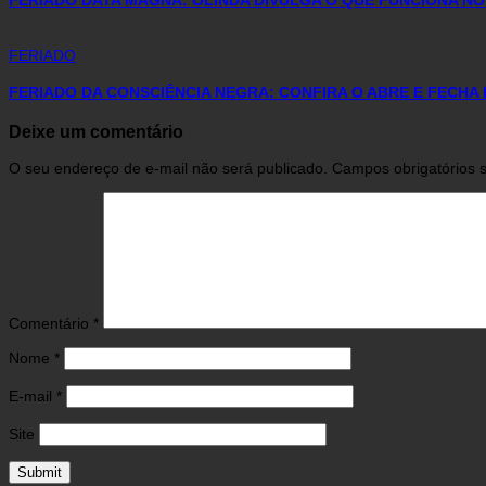
FERIADO DATA MAGNA: OLINDA DIVULGA O QUE FUNCIONA NO 
FERIADO
FERIADO DA CONSCIÊNCIA NEGRA: CONFIRA O ABRE E FECHA 
Deixe um comentário
O seu endereço de e-mail não será publicado.
Campos obrigatórios
Comentário
*
Nome
*
E-mail
*
Site