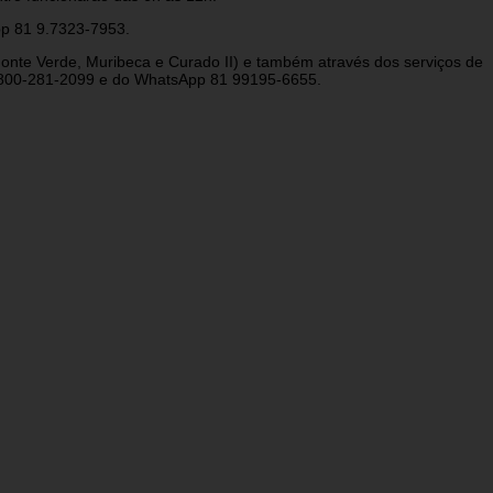
pp 81 9.7323-7953.
Monte Verde, Muribeca e Curado II) e também através dos serviços de
o 0800-281-2099 e do WhatsApp 81 99195-6655.