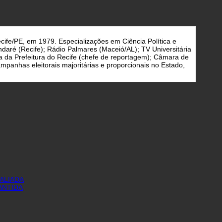
cife/PE, em 1979. Especializações em Ciência Política e
daré (Recife); Rádio Palmares (Maceió/AL); TV Universitária
a da Prefeitura do Recife (chefe de reportagem); Câmara de
panhas eleitorais majoritárias e proporcionais no Estado,
ALIADA
ANTIDA