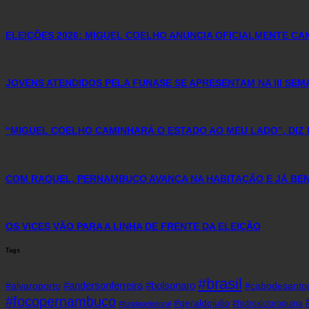
ELEIÇÕES 2026: MIGUEL COELHO ANUNCIA OFICIALMENTE C
JOVENS ATENDIDOS PELA FUNASE SE APRESENTAM NA III SE
“MIGUEL COELHO CAMINHARÁ O ESTADO AO MEU LADO”, DIZ 
COM RAQUEL, PERNAMBUCO AVANÇA NA HABITAÇÃO E JÁ BENE
OS VICES VÃO PARA A LINHA DE FRENTE DA ELEIÇÃO
Tags
#brasil
#andersonferreira
#bolsonaro
#alvaroporto
#cabodesanto
#focopernambuco
#geraldojulio
#hidroxicloroquina
#fundaoeleitoral