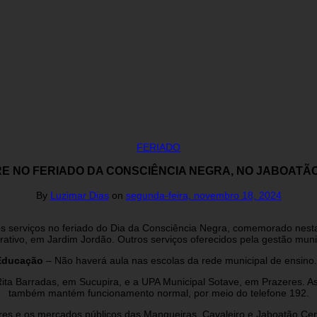
FERIADO
RE NO FERIADO DA CONSCIÊNCIA NEGRA, NO JABOAT
By
Luzimar Dias
on
segunda-feira, novembro 18, 2024
 serviços no feriado do Dia da Consciência Negra, comemorado nesta qu
ativo, em Jardim Jordão. Outros serviços oferecidos pela gestão muni
Educação
– Não haverá aula nas escolas da rede municipal de ensin
Rita Barradas, em Sucupira, e a UPA Municipal Sotave, em Prazeres. 
também mantém funcionamento normal, por meio do telefone 192.
ivres e os mercados públicos das Mangueiras, Cavaleiro e Jaboatão Ce