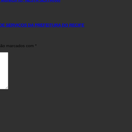
MUNICÍPIO, NESTA SEXTA(06)
DE SERVIÇOS DA PREFEITURA DO RECIFE
 são marcados com
*