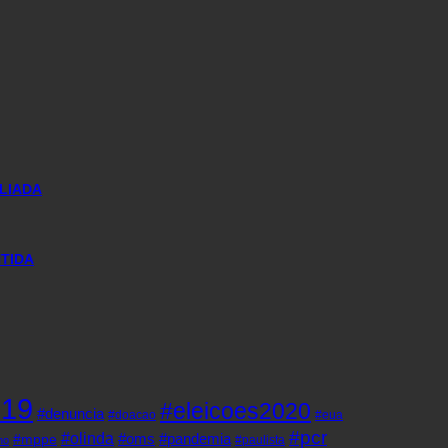
LIADA
NTIDA
d19
#eleicoes2020
#denuncia
#doacao
#eua
#pcr
#olinda
#oms
#pandemia
#mppe
#paulista
ho