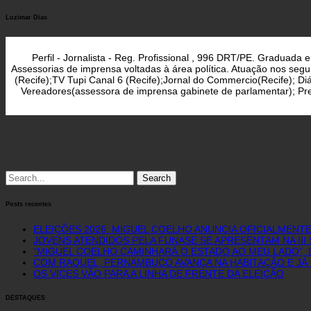
Luzimar Dias
Perfil - Jornalista - Reg. Profissional , 996 DRT/PE. Graduad
Assessorias de imprensa voltadas à área política. Atuação nos seg
(Recife);TV Tupi Canal 6 (Recife);Jornal do Commercio(Recife); D
Vereadores(assessora de imprensa gabinete de parlamentar); Pref
Search
for:
Posts recentes
ELEIÇÕES 2026: MIGUEL COELHO ANUNCIA OFICIALMENT
JOVENS ATENDIDOS PELA FUNASE SE APRESENTAM NA II
“MIGUEL COELHO CAMINHARÁ O ESTADO AO MEU LADO”, D
COM RAQUEL, PERNAMBUCO AVANÇA NA HABITAÇÃO E JÁ 
OS VICES VÃO PARA A LINHA DE FRENTE DA ELEIÇÃO
DESTAQUES