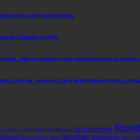
ANDIDATURA A DEPUTADO FEDERAL
MANA DO CÉREBRO DA UFPE
RAQUEL LYRA AO GARANTIR NÃO HAVER RACHA NA SUA BASE A
FICIA 26,5 MIL FAMÍLIAS COM O MORAR BEM-ENTRADA GARA
#covi
#coronavirus
agostinho
#camaragibe
#cestabasica
#lockdown
#jaboatao
#mariliaarraes
#joaocampos
#leitos
#miguelcoel