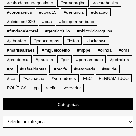
#cabodesantoagostinho
#camaragibe
#cestabasica
#coronavirus
#covid19
#denuncia
#doacao
#eleicoes2020
#eua
#focopernambuco
#fundaoeleitoral
#geraldojulio
#hidroxicloroquina
#jaboatao
#joaocampos
#leitos
#lockdown
#mariliaarraes
#miguelcoelho
#mppe
#olinda
#oms
#pandemia
#paulista
#pcr
#pernambuco
#petrolina
#pt
#rafaeldantas
#recife
#retomada
#saude
#tce
#vacinacao
#vereadores
FBC
PERNAMBUCO
POLÍTICA
pp
recife
vereador
Categorias
Categorias