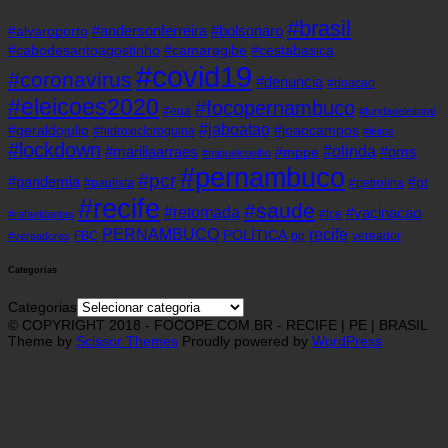
#brasil
#andersonferreira
#bolsonaro
#alvaroporto
#cabodesantoagostinho
#camaragibe
#cestabasica
#covid19
#coronavirus
#denuncia
#doacao
#eleicoes2020
#focopernambuco
#eua
#fundaoeleitoral
#jaboatao
#geraldojulio
#joaocampos
#hidroxicloroquina
#leitos
#lockdown
#olinda
#mariliaarraes
#oms
#mppe
#miguelcoelho
#pernambuco
#pcr
#pandemia
#pt
#paulista
#petrolina
#recife
#saude
#retomada
#vacinacao
#tce
#rafaeldantas
recife
PERNAMBUCO
POLÍTICA
FBC
pp
vereador
#vereadores
Categorias
Categorias
© COPYRIGHT 2018 - FOCOPE.COM.BR - RECIFE | PE | BRASIL
Theme by
Scissor Themes
Proudly powered by
WordPress