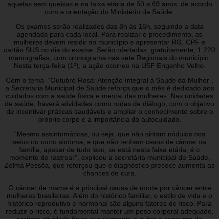
aquelas sem queixas e na faixa etária de 50 a 69 anos, de acordo
com a orientação do Ministério da Saúde.
Os exames serão realizados das 8h às 16h, seguindo a data
agendada para cada local. Para realizar o procedimento, as
mulheres devem residir no município e apresentar RG, CPF e
cartão SUS no dia do exame. Serão ofertadas, gratuitamente, 1.220
mamografias, com cronograma nas sete Regionais do município.
Nesta terça-feira (1º), a ação ocorreu na USF Engenho Velho.
Com o tema “Outubro Rosa: Atenção Integral à Saúde da Mulher”,
a Secretaria Municipal de Saúde reforça que o mês é dedicado aos
cuidados com a saúde física e mental das mulheres. Nas unidades
de saúde, haverá atividades como rodas de diálogo, com o objetivo
de incentivar práticas saudáveis e ampliar o conhecimento sobre o
próprio corpo e a importância do autocuidado.
“Mesmo assintomáticas, ou seja, que não sintam nódulos nos
seios ou outro sintoma, e que não tenham casos de câncer na
família, apesar de tudo isso, se está nesta faixa etária, é o
momento de rastrear”, explicou a secretária municipal de Saúde,
Zelma Pessôa, que reforçou que o diagnóstico precoce aumenta as
chances de cura.
O câncer de mama é a principal causa de morte por câncer entre
mulheres brasileiras. Além do histórico familiar, o estilo de vida e o
histórico reprodutivo e hormonal são alguns fatores de risco. Para
reduzir o risco, é fundamental manter um peso corporal adequado,
praticar atividade física regularmente e evitar o consumo de