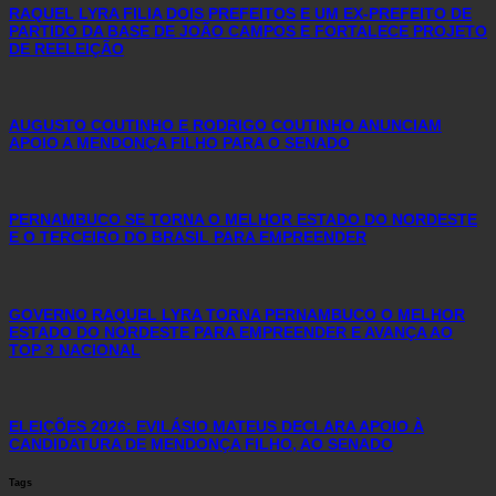
RAQUEL LYRA FILIA DOIS PREFEITOS E UM EX-PREFEITO DE
PARTIDO DA BASE DE JOÃO CAMPOS E FORTALECE PROJETO
DE REELEIÇÃO
AUGUSTO COUTINHO E RODRIGO COUTINHO ANUNCIAM
APOIO A MENDONÇA FILHO PARA O SENADO
PERNAMBUCO SE TORNA O MELHOR ESTADO DO NORDESTE
E O TERCEIRO DO BRASIL PARA EMPREENDER
GOVERNO RAQUEL LYRA TORNA PERNAMBUCO O MELHOR
ESTADO DO NORDESTE PARA EMPREENDER E AVANÇA AO
TOP 3 NACIONAL
ELEIÇÕES 2026: EVILÁSIO MATEUS DECLARA APOIO À
CANDIDATURA DE MENDONÇA FILHO, AO SENADO
Tags