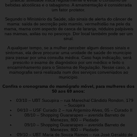
bebidas alcoólicas e o tabagismo. A amamentação é considerada
um fator protetor.
Segundo o Ministério da Saúde, são sinais de alerta do câncer de
mama: saída de secreção pelo mamilo, vermelhidão na pele da
mama, mama com aspecto de casca de laranja, nódulos palpáveis
nas mamas, axilas ou no pescoço. Dor local também pode ser um
sinal.
A qualquer tempo, se a mulher perceber algum desses sinais e
sintomas, ela deve procurar uma unidade de saúde do município
para passar por uma consulta médica. Caso haja indicação, será
prescrito o exame de diagnóstico por um médico e feito o
encaminhamento para o Sistema de Regulação. Nesse caso, a
mamografia será realizada num dos serviços conveniados ao
município.
Confira o cronograma do mamógrafo móvel, para mulheres dos
50 aos 69 anos
:
03/10 – UBT Sucupira – rua Marechal Cândido Rondon, 179
– Sucupira
04/10 – USF Curado 2 – rua Argemiro Alves, 05 – Curado II
08/10 – Shopping Guararapes – avenida Barreto de
Menezes, 800 – Piedade
09/10 – Shopping Guararapes – avenida Barreto de
Menezes, 800 – Piedade
09/10 – UBT Maria de Souza Ramos – rua José Geraldo de