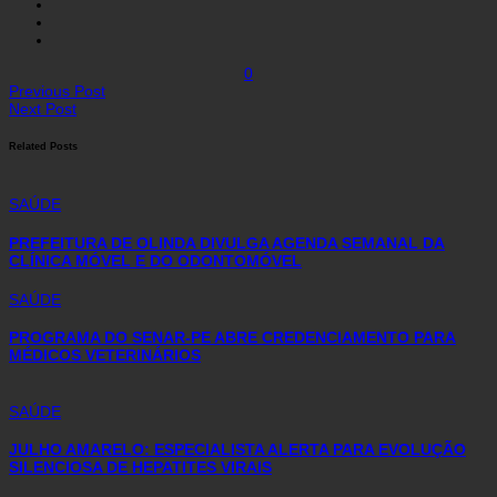
0
Previous Post
Next Post
Related Posts
SAÚDE
PREFEITURA DE OLINDA DIVULGA AGENDA SEMANAL DA
CLÍNICA MÓVEL E DO ODONTOMÓVEL
SAÚDE
PROGRAMA DO SENAR-PE ABRE CREDENCIAMENTO PARA
MÉDICOS VETERINÁRIOS
SAÚDE
JULHO AMARELO: ESPECIALISTA ALERTA PARA EVOLUÇÃO
SILENCIOSA DE HEPATITES VIRAIS