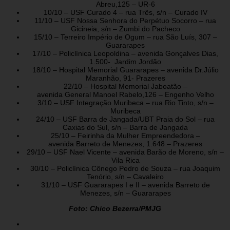
Abreu,125 – UR-6
10/10 – USF Curado 4 – rua Três, s/n – Curado IV
11/10 – USF Nossa Senhora do Perpétuo Socorro – rua
Gicineia, s/n – Zumbi do Pacheco
15/10 – Terreiro Império de Ogum – rua São Luís, 307 –
Guararapes
17/10 – Policlínica Leopoldina – avenida Gonçalves Dias,
1.500- Jardim Jordão
18/10 – Hospital Memorial Guararapes – avenida Dr.Júlio
Maranhão, 91- Prazeres
22/10 – Hospital Memorial Jaboatão –
avenida General Manoel Rabelo,126 – Engenho Velho
3/10 – USF Integração Muribeca – rua Rio Tinto, s/n –
Muribeca
24/10 – USF Barra de Jangada/UBT Praia do Sol – rua
Caxias do Sul, s/n – Barra de Jangada
25/10 – Feirinha da Mulher Empreendedora –
avenida Barreto de Menezes, 1.648 – Prazeres
29/10 – USF Nael Vicente – avenida Barão de Moreno, s/n –
Vila Rica
30/10 – Policlínica Cônego Pedro de Souza – rua Joaquim
Tenório, s/n – Cavaleiro
31/10 – USF Guararapes I e II – avenida Barreto de
Menezes, s/n – Guararapes
Foto: Chico Bezerra/PMJG