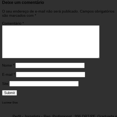
Deixe um comentário
O seu endereço de e-mail não será publicado.
Campos obrigatórios
são marcados com
*
Comentário
*
Nome
*
E-mail
*
Site
Luzimar Dias
Perfil - Jornalista - Reg. Profissional , 996 DRT/PE. Graduad