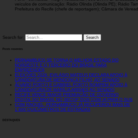
veículos de comunicação: Rádio Olinda (Olinda PE); Rádio Tam
Prefeitura do Recife (chefe de reportagem); Câmara de Vereado
Search for:
Posts recentes
PERNAMBUCO SE TORNA O MELHOR ESTADO DO
NORDESTE E O TERCEIRO DO BRASIL PARA
EMPREENDER
ELEIÇÕES 2026: EVILÁSIO MATEUS DECLARA APOIO À
CANDIDATURA DE MENDONÇA FILHO, AO SENADO
ÁLVARO PORTO E GABRIEL PORTO ROMPEM APOIO À
CANDIDATURA DE MARÍLIA ARRAES AO SENADO
RECIFE VENCE MAIOR PREMIAÇÃO DE GOVERNO
DIGITAL DO BRASIL NO SECOP 2026 COM IA PARA O SUS
COM RAQUEL, PERNAMBUCO JÁ RECUPEROU MAIS DE
1.600 QUILÔMETROS DE ESTRADAS
DESTAQUES