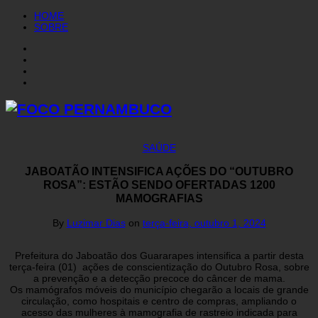
HOME
SOBRE
SAÚDE
JABOATÃO INTENSIFICA AÇÕES DO “OUTUBRO
ROSA”: ESTÃO SENDO OFERTADAS 1200
MAMOGRAFIAS
By
Luzimar Dias
on
terça-feira, outubro 1, 2024
Prefeitura do Jaboatão dos Guararapes intensifica a partir desta
terça-feira (01) ações de conscientização do Outubro Rosa, sobre
a prevenção e a detecção precoce do câncer de mama.
Os mamógrafos móveis do município chegarão a locais de grande
circulação, como hospitais e centro de compras, ampliando o
acesso das mulheres à mamografia de rastreio indicada para