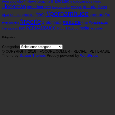
#jaboatao
#geraldojulio
#joaocampos
#hidroxicloroquina
#leitos
#lockdown
#olinda
#mariliaarraes
#oms
#mppe
#miguelcoelho
#pernambuco
#pcr
#pandemia
#pt
#paulista
#petrolina
#recife
#saude
#retomada
#vacinacao
#tce
#rafaeldantas
recife
PERNAMBUCO
POLÍTICA
FBC
pp
vereador
#vereadores
Categorias
Categorias
© COPYRIGHT 2018 - FOCOPE.COM.BR - RECIFE | PE | BRASIL
Theme by
Scissor Themes
Proudly powered by
WordPress