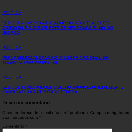
POLÍTICA
ELEIÇÕES 2026: EX-VEREADOR DO RECIFE, ALCIDES
CARDOSO É O 2º SUPLENTE DE MENDONÇA FILHO, AO
SENADO
POLÍTICA
PERNAMBUCO ALCANÇA O 4º LUGAR NACIONAL EM
TRANSFORMAÇÃO DIGITAL
POLÍTICA
ELEIÇÕES 2026: MIGUEL COELHO ANUNCIA OFICIALMENTE
CANDIDATURA A DEPUTADO FEDERAL
Deixe um comentário
O seu endereço de e-mail não será publicado.
Campos obrigatórios
são marcados com
*
Comentário
*