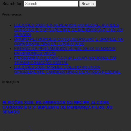
Search for:
Posts recentes
ELEIÇÕES 2026: EX-VEREADOR DO RECIFE, ALCIDES
CARDOSO É O 2º SUPLENTE DE MENDONÇA FILHO, AO
SENADO
GRUPO PETRÓPOLIS CONQUISTA OURO E BRONZE NA
COPA BRASILEIRA DE LÚPULO 2026
ESTADO DE PERNAMBUCO ELEGE SEUS 10 NOVOS
PATRIMÔNIOS VIVOS
PERNAMBUCO ALCANÇA O 4º LUGAR NACIONAL EM
TRANSFORMAÇÃO DIGITAL
ELEIÇÕES 2026: MIGUEL COELHO ANUNCIA
OFICIALMENTE CANDIDATURA A DEPUTADO FEDERAL
DESTAQUES
ELEIÇÕES 2026: EX-VEREADOR DO RECIFE, ALCIDES
CARDOSO É O 2º SUPLENTE DE MENDONÇA FILHO, AO
SENADO