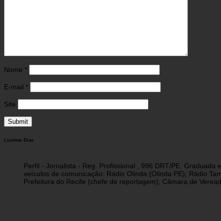
Nome
*
E-mail
*
Site
Luzimar Dias
Perfil - Jornalista - Reg. Profissional , 996 DRT/PE. Graduad
veículos de comunicação: Rádio Olinda (Olinda PE); Rádio Tam
Prefeitura do Recife (chefe de reportagem); Câmara de Vereado