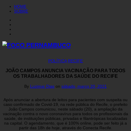
HOME
SOBRE
POLÍTICA
RECIFE
JOÃO CAMPOS ANUNCIA VACINAÇÃO PARA TODOS
OS TRABALHADORES DA SAÚDE DO RECIFE
By
Luzimar Dias
on
sábado, março 20, 2021
Após anunciar a abertura de leitos para pacientes com suspeita ou
caso confirmado de Covid-19, na rede pública do Recife, o prefeito
João Campos comunicou, neste sábado (20), a ampliação da
vacinação contra o novo coronavírus para todos os profissionais da
saúde, de instituições públicas, privadas e filantrópicas localizadas
na capital. O agendamento, que é 100% online, pode ser feito já a
partir das 18h de hoje, através do Conecta Recife.