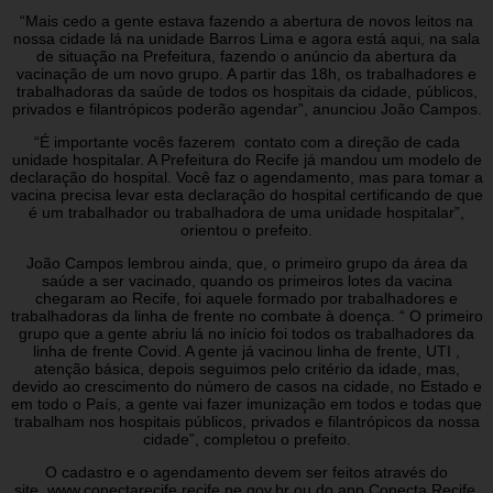
“Mais cedo a gente estava fazendo a abertura de novos leitos na
nossa cidade lá na unidade Barros Lima e agora está aqui, na sala
de situação na Prefeitura, fazendo o anúncio da abertura da
vacinação de um novo grupo. A partir das 18h, os trabalhadores e
trabalhadoras da saúde de todos os hospitais da cidade, públicos,
privados e filantrópicos poderão agendar”, anunciou João Campos.
“É importante vocês fazerem contato com a direção de cada
unidade hospitalar. A Prefeitura do Recife já mandou um modelo de
declaração do hospital. Você faz o agendamento, mas para tomar a
vacina precisa levar esta declaração do hospital certificando de que
é um trabalhador ou trabalhadora de uma unidade hospitalar”,
orientou o prefeito.
João Campos lembrou ainda, que, o primeiro grupo da área da
saúde a ser vacinado, quando os primeiros lotes da vacina
chegaram ao Recife, foi aquele formado por trabalhadores e
trabalhadoras da linha de frente no combate à doença. “ O primeiro
grupo que a gente abriu lá no início foi todos os trabalhadores da
linha de frente Covid. A gente já vacinou linha de frente, UTI ,
atenção básica, depois seguimos pelo critério da idade, mas,
devido ao crescimento do número de casos na cidade, no Estado e
em todo o País, a gente vai fazer imunização em todos e todas que
trabalham nos hospitais públicos, privados e filantrópicos da nossa
cidade”, completou o prefeito.
O cadastro e o agendamento devem ser feitos através do
site www.conectarecife.recife.pe.gov.br ou do app Conecta Recife,