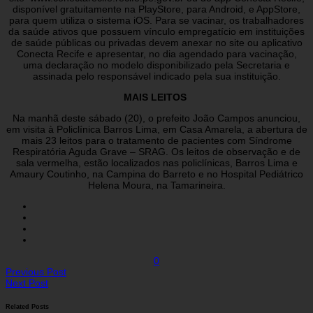
disponível gratuitamente na PlayStore, para Android, e AppStore,
para quem utiliza o sistema iOS. Para se vacinar, os trabalhadores
da saúde ativos que possuem vínculo empregatício em instituições
de saúde públicas ou privadas devem anexar no site ou aplicativo
Conecta Recife e apresentar, no dia agendado para vacinação,
uma declaração no modelo disponibilizado pela Secretaria e
assinada pelo responsável indicado pela sua instituição.
MAIS LEITOS
Na manhã deste sábado (20), o prefeito João Campos anunciou,
em visita à Policlínica Barros Lima, em Casa Amarela, a abertura de
mais 23 leitos para o tratamento de pacientes com Síndrome
Respiratória Aguda Grave – SRAG. Os leitos de observação e de
sala vermelha, estão localizados nas policlínicas, Barros Lima e
Amaury Coutinho, na Campina do Barreto e no Hospital Pediátrico
Helena Moura, na Tamarineira.
0
Previous Post
Next Post
Related Posts