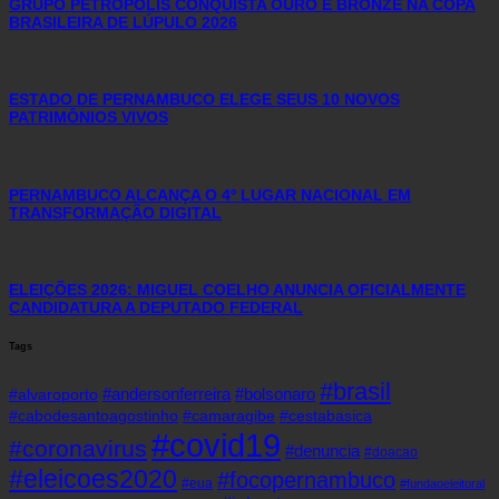
GRUPO PETRÓPOLIS CONQUISTA OURO E BRONZE NA COPA
BRASILEIRA DE LÚPULO 2026
ESTADO DE PERNAMBUCO ELEGE SEUS 10 NOVOS
PATRIMÔNIOS VIVOS
PERNAMBUCO ALCANÇA O 4º LUGAR NACIONAL EM
TRANSFORMAÇÃO DIGITAL
ELEIÇÕES 2026: MIGUEL COELHO ANUNCIA OFICIALMENTE
CANDIDATURA A DEPUTADO FEDERAL
Tags
#brasil
#andersonferreira
#bolsonaro
#alvaroporto
#cabodesantoagostinho
#camaragibe
#cestabasica
#covid19
#coronavirus
#denuncia
#doacao
#eleicoes2020
#focopernambuco
#eua
#fundaoeleitoral