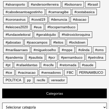
#alvaroporto
#andersonferreira
#bolsonaro
#brasil
#cabodesantoagostinho
#camaragibe
#cestabasica
#coronavirus
#covid19
#denuncia
#doacao
#eleicoes2020
#eua
#focopernambuco
#fundaoeleitoral
#geraldojulio
#hidroxicloroquina
#jaboatao
#joaocampos
#leitos
#lockdown
#mariliaarraes
#miguelcoelho
#mppe
#olinda
#oms
#pandemia
#paulista
#pcr
#pernambuco
#petrolina
#pt
#rafaeldantas
#recife
#retomada
#saude
#tce
#vacinacao
#vereadores
FBC
PERNAMBUCO
POLÍTICA
pp
recife
vereador
Categorias
Categorias