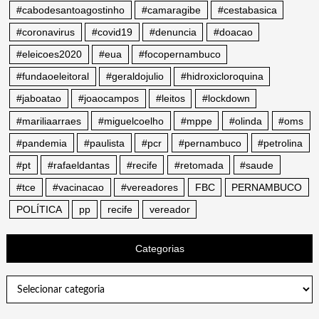
#cabodesantoagostinho
#camaragibe
#cestabasica
#coronavirus
#covid19
#denuncia
#doacao
#eleicoes2020
#eua
#focopernambuco
#fundaoeleitoral
#geraldojulio
#hidroxicloroquina
#jaboatao
#joaocampos
#leitos
#lockdown
#mariliaarraes
#miguelcoelho
#mppe
#olinda
#oms
#pandemia
#paulista
#pcr
#pernambuco
#petrolina
#pt
#rafaeldantas
#recife
#retomada
#saude
#tce
#vacinacao
#vereadores
FBC
PERNAMBUCO
POLÍTICA
pp
recife
vereador
Categorias
Categorias