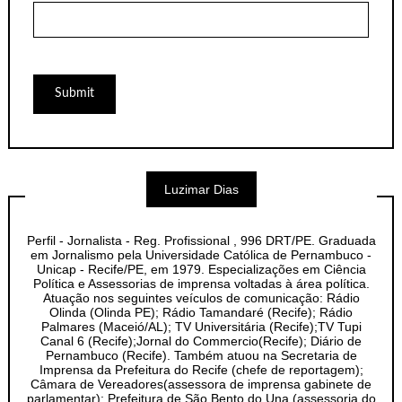
Luzimar Dias
Perfil - Jornalista - Reg. Profissional , 996 DRT/PE. Graduada
em Jornalismo pela Universidade Católica de Pernambuco -
Unicap - Recife/PE, em 1979. Especializações em Ciência
Política e Assessorias de imprensa voltadas à área política.
Atuação nos seguintes veículos de comunicação: Rádio
Olinda (Olinda PE); Rádio Tamandaré (Recife); Rádio
Palmares (Maceió/AL); TV Universitária (Recife);TV Tupi
Canal 6 (Recife);Jornal do Commercio(Recife); Diário de
Pernambuco (Recife). Também atuou na Secretaria de
Imprensa da Prefeitura do Recife (chefe de reportagem);
Câmara de Vereadores(assessora de imprensa gabinete de
parlamentar); Prefeitura de São Bento do Una (assessoria do