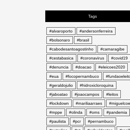
Tags
#alvaroporto
#andersonferreira
#bolsonaro
#brasil
#cabodesantoagostinho
#camaragibe
#cestabasica
#coronavirus
#covid19
#denuncia
#doacao
#eleicoes2020
#eua
#focopernambuco
#fundaoeleito
#geraldojulio
#hidroxicloroquina
#jaboatao
#joaocampos
#leitos
#lockdown
#mariliaarraes
#miguelcoe
#mppe
#olinda
#oms
#pandemia
#paulista
#pcr
#pernambuco