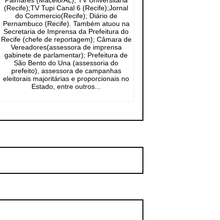
Palmares (Maceió/AL); TV Universitária
(Recife);TV Tupi Canal 6 (Recife);Jornal
do Commercio(Recife); Diário de
Pernambuco (Recife). Também atuou na
Secretaria de Imprensa da Prefeitura do
Recife (chefe de reportagem); Câmara de
Vereadores(assessora de imprensa
gabinete de parlamentar); Prefeitura de
São Bento do Una (assessoria do
prefeito), assessora de campanhas
eleitorais majoritárias e proporcionais no
Estado, entre outros...