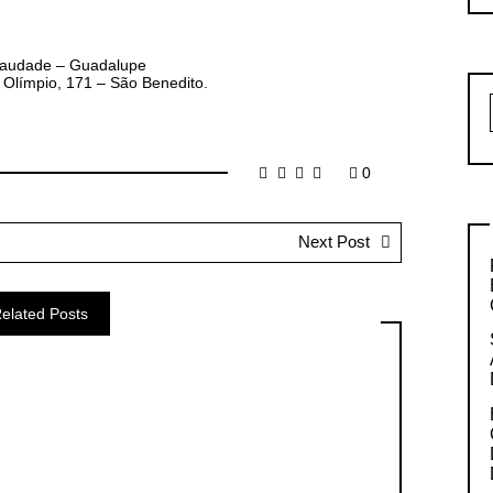
 Saudade – Guadalupe
 Olímpio, 171 – São Benedito.
0
Next Post
elated Posts