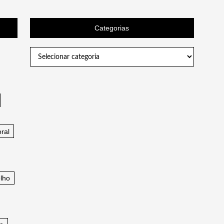
Categorias
Categorias
ral
lho