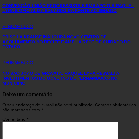
CONVENÇÃO UNIÃO PROGRESSISTA FIRMA APOIO À RAQUEL
LYRA E OFICIALIZA EDUARDO DA FONTE AO SENADO
PERNAMBUCO
PRISCILA KRAUSE INAUGURA NOVO CENTRO DE
ACOLHIMENTO NO RECIFE E AMPLIA REDE DE CUIDADO DO
ESTADO
PERNAMBUCO
NO SÃO JOÃO DE GRAVATÁ, RAQUEL LYRA RESSALTA
INVESTIMENTOS DO GOVERNO DE PERNAMBUCO, NO
MUNICÍPIO
Deixe um comentário
O seu endereço de e-mail não será publicado.
Campos obrigatórios
são marcados com
*
Comentário
*