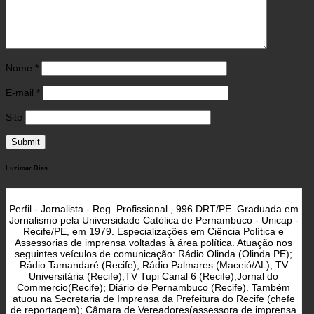
Nome
*
E-mail
*
Site
Luzimar Dias
Perfil - Jornalista - Reg. Profissional , 996 DRT/PE. Graduada em
Jornalismo pela Universidade Católica de Pernambuco - Unicap -
Recife/PE, em 1979. Especializações em Ciência Política e
Assessorias de imprensa voltadas à área política. Atuação nos
seguintes veículos de comunicação: Rádio Olinda (Olinda PE);
Rádio Tamandaré (Recife); Rádio Palmares (Maceió/AL); TV
Universitária (Recife);TV Tupi Canal 6 (Recife);Jornal do
Commercio(Recife); Diário de Pernambuco (Recife). Também
atuou na Secretaria de Imprensa da Prefeitura do Recife (chefe
de reportagem); Câmara de Vereadores(assessora de imprensa