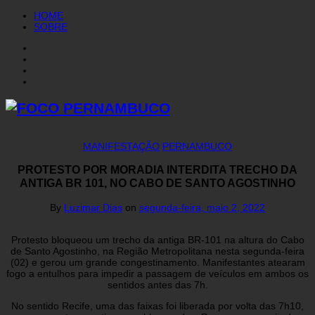
HOME
SOBRE
MANIFESTAÇÃO
PERNAMBUCO
PROTESTO POR MORADIA INTERDITA TRECHO DA
ANTIGA BR 101, NO CABO DE SANTO AGOSTINHO
By
Luzimar Dias
on
segunda-feira, maio 2, 2022
Protesto bloqueou um trecho da antiga BR-101 na altura do Cabo
de Santo Agostinho, na Região Metropolitana nesta segunda-feira
(02) e gerou um grande congestinamento. Manifestantes atearam
fogo a entulhos para impedir a passagem de veículos em ambos os
sentidos antes das 7h.
No sentido Recife, uma das faixas foi liberada por volta das 7h10,