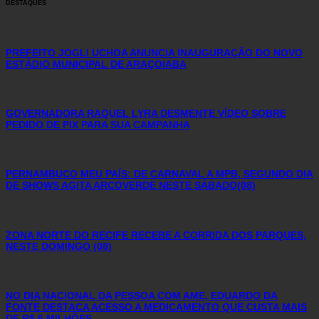
DESTAQUES
PREFEITO JOGLI UCHOA ANUNCIA INAUGURAÇÃO DO NOVO
ESTÁDIO MUNICIPAL DE ARAÇOIABA
GOVERNADORA RAQUEL LYRA DESMENTE VÍDEO SOBRE
PEDIDO DE PIX PARA SUA CAMPANHA
PERNAMBUCO MEU PAÍS: DE CARNAVAL A MPB, SEGUNDO DIA
DE SHOWS AGITA ARCOVERDE NESTE SÁBADO(08)
ZONA NORTE DO RECIFE RECEBE A CORRIDA DOS PARQUES,
NESTE DOMINGO (08)
NO DIA NACIONAL DA PESSOA COM AME, EDUARDO DA
FONTE DESTACA ACESSO A MEDICAMENTO QUE CUSTA MAIS
DE R$ 6 MILHÕES