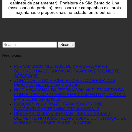
gabinete de parlamentar); Prefeitura de São Bento do Una
(assessoria do prefeito), assessora de campanhas eleitorais
majoritárias e proporcionais no Estado, entre outros...
Search
for:
Posts recentes
PERNAMBUCO MEU PAÍS: DE CARNAVAL A MPB,
SEGUNDO DIA DE SHOWS AGITA ARCOVERDE NESTE
SÁBADO(08)
ZONA NORTE DO RECIFE RECEBE A CORRIDA DOS
PARQUES, NESTE DOMINGO (08)
NO DIA NACIONAL DA PESSOA COM AME, EDUARDO DA
FONTE DESTACA ACESSO A MEDICAMENTO QUE CUSTA
MAIS DE R$ 6 MILHÕES
ELEIÇÕES 2026: PRAZO PARA REGISTRO DE
CANDIDATURAS TERMINA PRÓXIMO DIA 15
DÉBORA ALMEIDA VISITA CANTEIRO DE OBRAS E
DESMENTE NOTÍCIAS FALSAS SOBRE CONSTRUÇÃO DE
MÓDULO DO CBMPE, EM BELO JARDIM