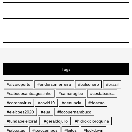
Tags
#alvaroporto
#andersonferreira
#bolsonaro
#brasil
#cabodesantoagostinho
#camaragibe
#cestabasica
#coronavirus
#covid19
#denuncia
#doacao
#eleicoes2020
#eua
#focopernambuco
#fundaoeleitoral
#geraldojulio
#hidroxicloroquina
#jaboatao
#joaocampos
#leitos
#lockdown