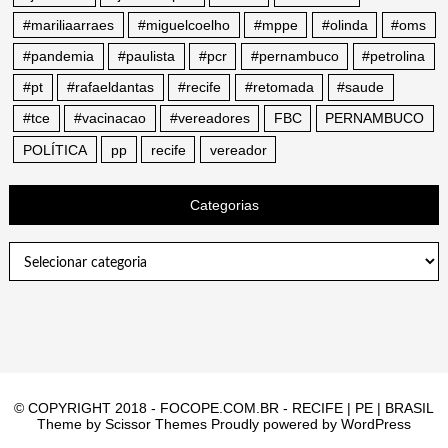
#mariliaarraes
#miguelcoelho
#mppe
#olinda
#oms
#pandemia
#paulista
#pcr
#pernambuco
#petrolina
#pt
#rafaeldantas
#recife
#retomada
#saude
#tce
#vacinacao
#vereadores
FBC
PERNAMBUCO
POLÍTICA
pp
recife
vereador
Categorias
Categorias
© COPYRIGHT 2018 - FOCOPE.COM.BR - RECIFE | PE | BRASIL
Theme by
Scissor Themes
Proudly powered by
WordPress