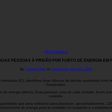
NEOENERGIA
DUAS PESSOAS À PRISÃO POR FURTO DE ENERGIA EM 
By
Luzimar Dias
on
sexta-feira, abril 19, 2024
minalista (IC), identificou duas fábricas de biscoito praticando furto d
Guararapes.
 de energia elétrica. Duas pessoas, uma de cada unidade, foram pres
custódia.
quantidade que seria suficiente para abastecer, aproximadamente, 12
O fornecimento de energia para as unidades foi suspenso e o estabeleci