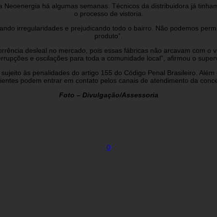
a Neoenergia há algumas semanas. Técnicos da distribuidora já tinham
o processo de vistoria.
cando irregularidades e prejudicando todo o bairro. Não podemos permi
produto”.
orrência desleal no mercado, pois essas fábricas não arcavam com o 
errupções e oscilações para toda a comunidade local”, afirmou o superv
ujeito às penalidades do artigo 155 do Código Penal Brasileiro. Além d
ientes podem entrar em contato pelos canais de atendimento da conce
Foto – Divulgação/Assessoria
0