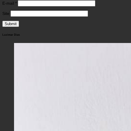
E-mail
*
Site
Luzimar Dias