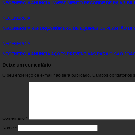
NEOENERGIA ANUNCIA INVESTIMENTO RECORDE DE R$ 9,7 BIL
NEOENERGIA
NEOENERGIA REFORÇA NÚMERO DE EQUIPES DE PLANTÃO DIA
NEOENERGIA
NEOENERGIA ANUNCIA AÇÕES PREVENTIVAS PARA O SÃO JOÃO
Deixe um comentário
O seu endereço de e-mail não será publicado.
Campos obrigatórios
Comentário
*
Nome
*