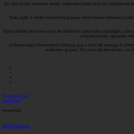
Os dois locais estavam sendo mapeados pela área de inteligência d
“Esta ação é muito importante porque esses locais estavam prati
“Essa atitude promove risco de acidentes para toda população, conc
o fornecimento, gerando int
A Neoenergia Pernambuco reforça que o furto de energia é crime s
acidentes graves. Em caso de denúncias, os cl
Previous Post
Next Post
Related Posts
NEOENERGIA