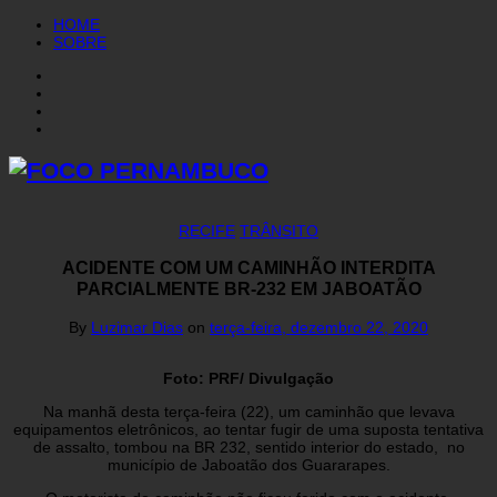
HOME
SOBRE
RECIFE
TRÂNSITO
ACIDENTE COM UM CAMINHÃO INTERDITA
PARCIALMENTE BR-232 EM JABOATÃO
By
Luzimar Dias
on
terça-feira, dezembro 22, 2020
Foto: PRF/ Divulgação
Na manhã desta terça-feira (22), um caminhão que levava
equipamentos eletrônicos, ao tentar fugir de uma suposta tentativa
de assalto, tombou na BR 232, sentido interior do estado, no
município de Jaboatão dos Guararapes.