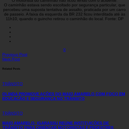
O motorista do caminhão não ficou ferido com o acidente.
O caminhão estava sendo escoltado por segurança particular, que
percebeu uma suposta tentativa de assalto, praticada por um carro
de passeio. A faixa da esquerda da BR 232 ficou interditada até às
11h10, quando o guincho retirou o caminhão do local. Fonte: DP
0
Previous Post
Next Post
Related Posts
TRÂNSITO
OLINDA PROMOVE AÇÕES DO MAIO AMARELO COM FOCO EM
EDUCAÇÃO E SEGURANÇA NO TRÂNSITO
TRÂNSITO
MAIO AMARELO: IGARASSU REÚNE INSTITUIÇÕES DE
TRÂNSITO PARA ORIENTAR MOTORISTAS E PEDESTRES