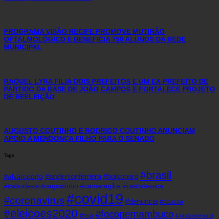
PROGRAMA VISÃO RECIFE PROMOVE MUTIRÃO
OFTALMOLÓGICO E BENEFICIA 750 ALUNOS DA REDE
MUNICIPAL
RAQUEL LYRA FILIA DOIS PREFEITOS E UM EX-PREFEITO DE
PARTIDO DA BASE DE JOÃO CAMPOS E FORTALECE PROJETO
DE REELEIÇÃO
AUGUSTO COUTINHO E RODRIGO COUTINHO ANUNCIAM
APOIO A MENDONÇA FILHO PARA O SENADO
Tags
#brasil
#andersonferreira
#bolsonaro
#alvaroporto
#cabodesantoagostinho
#camaragibe
#cestabasica
#covid19
#coronavirus
#denuncia
#doacao
#eleicoes2020
#focopernambuco
#eua
#fundaoeleitoral