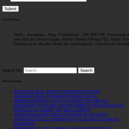
Luzimar Dias
Perfil - Jornalista - Reg. Profissional , 996 DRT/PE. Graduad
veículos de comunicação: Rádio Olinda (Olinda PE); Rádio Tam
Prefeitura do Recife (chefe de reportagem); Câmara de Vereado
Search for:
Posts recentes
ELEIÇÕES 2026: PRAZO PARA REGISTRO DE
CANDIDATURAS TERMINA PRÓXIMO DIA 15
DÉBORA ALMEIDA VISITA CANTEIRO DE OBRAS E
DESMENTE NOTÍCIAS FALSAS SOBRE CONSTRUÇÃO DE
MÓDULO DO CBMPE, EM BELO JARDIM
PROGRAMA VISÃO RECIFE PROMOVE MUTIRÃO
OFTALMOLÓGICO E BENEFICIA 750 ALUNOS DA REDE
MUNICIPAL
PERNAMBUCO SE TORNA O MELHOR ESTADO DO