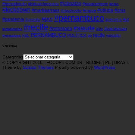
#jaboatao
#geraldojulio
#joaocampos
#hidroxicloroquina
#leitos
#lockdown
#olinda
#mariliaarraes
#oms
#mppe
#miguelcoelho
#pernambuco
#pcr
#pandemia
#pt
#paulista
#petrolina
#recife
#saude
#retomada
#vacinacao
#tce
#rafaeldantas
recife
PERNAMBUCO
POLÍTICA
FBC
pp
vereador
#vereadores
Categorias
Categorias
© COPYRIGHT 2018 - FOCOPE.COM.BR - RECIFE | PE | BRASIL
Theme by
Scissor Themes
Proudly powered by
WordPress