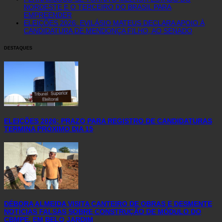
NORDESTE E O TERCEIRO DO BRASIL PARA
EMPREENDER
ELEIÇÕES 2026: EVILÁSIO MATEUS DECLARA APOIO À
CANDIDATURA DE MENDONÇA FILHO, AO SENADO
DESTAQUES
ELEIÇÕES 2026: PRAZO PARA REGISTRO DE CANDIDATURAS
TERMINA PRÓXIMO DIA 15
DÉBORA ALMEIDA VISITA CANTEIRO DE OBRAS E DESMENTE
NOTÍCIAS FALSAS SOBRE CONSTRUÇÃO DE MÓDULO DO
CBMPE, EM BELO JARDIM