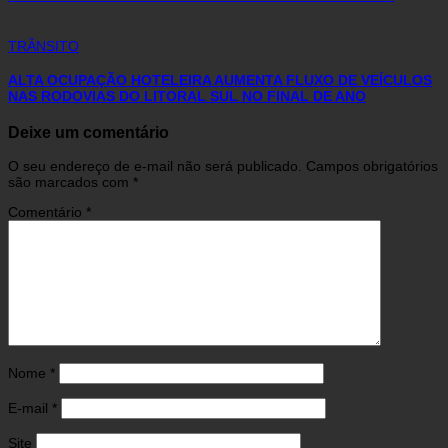
TRÂNSITO
ALTA OCUPAÇÃO HOTELEIRA AUMENTA FLUXO DE VEÍCULOS
NAS RODOVIAS DO LITORAL SUL NO FINAL DE ANO
Deixe um comentário
O seu endereço de e-mail não será publicado.
Campos obrigatórios
são marcados com
*
Comentário
*
Nome
*
E-mail
*
Site