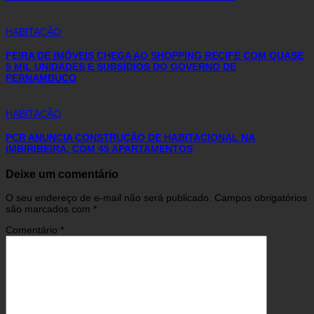
HABITAÇÃO
FEIRA DE IMÓVEIS CHEGA AO SHOPPING RECIFE COM QUASE
5 MIL UNIDADES E SUBSÍDIOS DO GOVERNO DE
PERNAMBUCO
HABITAÇÃO
PCR ANUNCIA CONSTRUÇÃO DE HABITACIONAL NA
IMBIRIBEIRA, COM 45 APARTAMENTOS
Deixe um comentário
O seu endereço de e-mail não será publicado.
Campos obrigatórios
são marcados com
*
Comentário
*