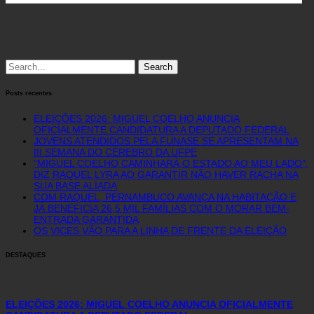
Search
for:
Posts recentes
ELEIÇÕES 2026: MIGUEL COELHO ANUNCIA
OFICIALMENTE CANDIDATURA A DEPUTADO FEDERAL
JOVENS ATENDIDOS PELA FUNASE SE APRESENTAM NA
III SEMANA DO CÉREBRO DA UFPE
“MIGUEL COELHO CAMINHARÁ O ESTADO AO MEU LADO”,
DIZ RAQUEL LYRA AO GARANTIR NÃO HAVER RACHA NA
SUA BASE ALIADA
COM RAQUEL, PERNAMBUCO AVANÇA NA HABITAÇÃO E
JÁ BENEFICIA 26,5 MIL FAMÍLIAS COM O MORAR BEM-
ENTRADA GARANTIDA
OS VICES VÃO PARA A LINHA DE FRENTE DA ELEIÇÃO
DESTAQUES
ELEIÇÕES 2026: MIGUEL COELHO ANUNCIA OFICIALMENTE