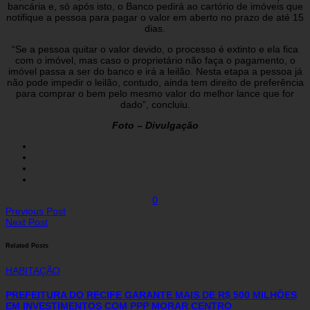
bancária e, só após isto, o Banco pedirá ao cartório de imóveis que
notifique a pessoa para pagar o valor em aberto no prazo de até 15
dias.
“Se a pessoa quitar o valor devido, o processo é extinto e ela fica
com o imóvel, mas caso o proprietário não faça o pagamento, o
imóvel passa a ser do banco e irá a leilão. Nesta etapa a pessoa já
não pode impedir o leilão, contudo, ainda tem direito de preferência
para comprar o bem pelo mesmo valor do melhor lance que for
dado”, concluiu.
Foto – Divulgação
0
Previous Post
Next Post
Related Posts
HABITAÇÃO
PREFEITURA DO RECIFE GARANTE MAIS DE R$ 500 MILHÕES
EM INVESTIMENTOS COM PPP MORAR CENTRO