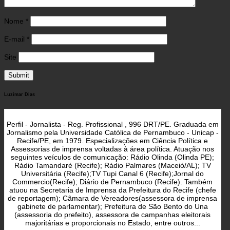
Nome
*
E-mail
*
Site
Luzimar Dias
Perfil - Jornalista - Reg. Profissional , 996 DRT/PE. Graduada em
Jornalismo pela Universidade Católica de Pernambuco - Unicap -
Recife/PE, em 1979. Especializações em Ciência Política e
Assessorias de imprensa voltadas à área política. Atuação nos
seguintes veículos de comunicação: Rádio Olinda (Olinda PE);
Rádio Tamandaré (Recife); Rádio Palmares (Maceió/AL); TV
Universitária (Recife);TV Tupi Canal 6 (Recife);Jornal do
Commercio(Recife); Diário de Pernambuco (Recife). Também
atuou na Secretaria de Imprensa da Prefeitura do Recife (chefe
de reportagem); Câmara de Vereadores(assessora de imprensa
gabinete de parlamentar); Prefeitura de São Bento do Una
(assessoria do prefeito), assessora de campanhas eleitorais
majoritárias e proporcionais no Estado, entre outros...