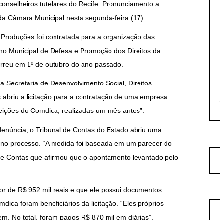
onselheiros tutelares do Recife. Pronunciamento a
 da Câmara Municipal nesta segunda-feira (17).
roduções foi contratada para a organização das
lho Municipal de Defesa e Promoção dos Direitos da
rreu em 1º de outubro do ano passado.
 Secretaria de Desenvolvimento Social, Direitos
 abriu a licitação para a contratação de uma empresa
eições do Comdica, realizadas um mês antes”.
denúncia, o Tribunal de Contas do Estado abriu uma
es no processo. “A medida foi baseada em um parecer do
de Contas que afirmou que o apontamento levantado pelo
lor de R$ 952 mil reais e que ele possui documentos
ica foram beneficiários da licitação. “Eles próprios
em. No total, foram pagos R$ 870 mil em diárias”.