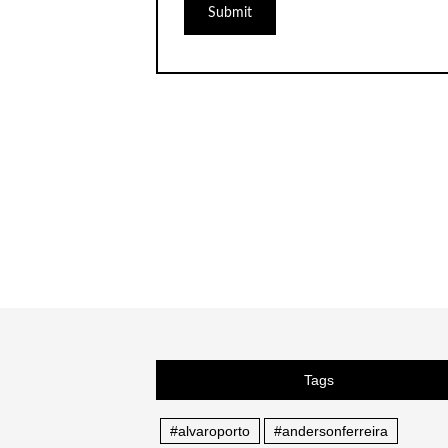
Tags
#alvaroporto
#andersonferreira