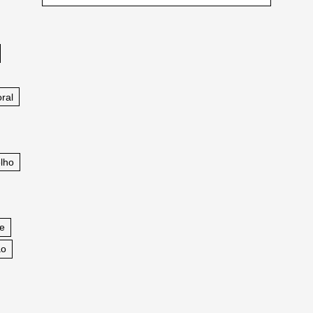
ral
lho
fe
ao