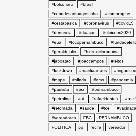
#bolsonaro
#brasil
#cabodesantoagostinho
#camaragibe
#cestabasica
#coronavirus
#covid19
#denuncia
#doacao
#eleicoes2020
#eua
#focopernambuco
#fundaoeleito
#geraldojulio
#hidroxicloroquina
#jaboatao
#joaocampos
#leitos
#lockdown
#mariliaarraes
#miguelcoe
#mppe
#olinda
#oms
#pandemia
#paulista
#pcr
#pernambuco
#petrolina
#pt
#rafaeldantas
#reci
#retomada
#saude
#tce
#vacinac
#vereadores
FBC
PERNAMBUCO
POLÍTICA
pp
recife
vereador