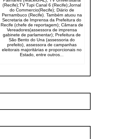
Palmares (Maceió/AL); TV Universitária
(Recife);TV Tupi Canal 6 (Recife);Jornal
do Commercio(Recife); Diário de
Pernambuco (Recife). Também atuou na
Secretaria de Imprensa da Prefeitura do
Recife (chefe de reportagem); Câmara de
Vereadores(assessora de imprensa
gabinete de parlamentar); Prefeitura de
São Bento do Una (assessoria do
prefeito), assessora de campanhas
eleitorais majoritárias e proporcionais no
Estado, entre outros...