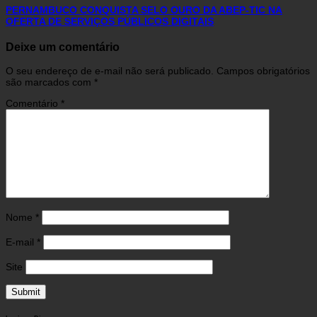
PERNAMBUCO CONQUISTA SELO OURO DA ABEP-TIC NA
OFERTA DE SERVIÇOS PÚBLICOS DIGITAIS
Deixe um comentário
O seu endereço de e-mail não será publicado.
Campos obrigatórios
são marcados com
*
Comentário
*
Nome
*
E-mail
*
Site