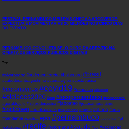
FESTIVAL PERNAMBUCO MEU PAÍS CHEGA A ARCOVERDE:
EXPECTIVA É MOVIMENTAR R$ 20 MILHÕES NOS CINCO DIAS
DO EVENTO
PERNAMBUCO CONQUISTA SELO OURO DA ABEP-TIC NA
OFERTA DE SERVIÇOS PÚBLICOS DIGITAIS
Tags
#brasil
#andersonferreira
#bolsonaro
#alvaroporto
#cabodesantoagostinho
#camaragibe
#cestabasica
#covid19
#coronavirus
#denuncia
#doacao
#eleicoes2020
#focopernambuco
#eua
#fundaoeleitoral
#jaboatao
#geraldojulio
#joaocampos
#hidroxicloroquina
#leitos
#lockdown
#olinda
#mariliaarraes
#oms
#mppe
#miguelcoelho
#pernambuco
#pcr
#pandemia
#pt
#paulista
#petrolina
#recife
#saude
#retomada
#vacinacao
#tce
#rafaeldantas