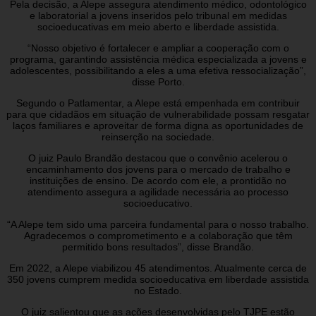
Pela decisão, a Alepe assegura atendimento médico, odontológico
e laboratorial a jovens inseridos pelo tribunal em medidas
socioeducativas em meio aberto e liberdade assistida.
“Nosso objetivo é fortalecer e ampliar a cooperação com o
programa, garantindo assistência médica especializada a jovens e
adolescentes, possibilitando a eles a uma efetiva ressocialização”,
disse Porto.
Segundo o Patlamentar, a Alepe está empenhada em contribuir
para que cidadãos em situação de vulnerabilidade possam resgatar
laços familiares e aproveitar de forma digna as oportunidades de
reinserção na sociedade.
O juiz Paulo Brandão destacou que o convênio acelerou o
encaminhamento dos jovens para o mercado de trabalho e
instituições de ensino. De acordo com ele, a prontidão no
atendimento assegura a agilidade necessária ao processo
socioeducativo.
“A Alepe tem sido uma parceira fundamental para o nosso trabalho.
Agradecemos o comprometimento e a colaboração que têm
permitido bons resultados”, disse Brandão.
Em 2022, a Alepe viabilizou 45 atendimentos. Atualmente cerca de
350 jovens cumprem medida socioeducativa em liberdade assistida
no Estado.
O juiz salientou que as ações desenvolvidas pelo TJPE estão