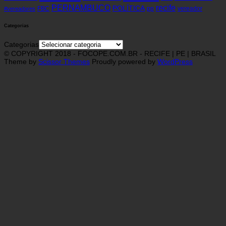
recife
PERNAMBUCO
POLÍTICA
FBC
pp
vereador
#vereadores
Categorias
Categorias
© COPYRIGHT 2018 - FOCOPE.COM.BR - RECIFE | PE | BRASIL
Theme by
Scissor Themes
Proudly powered by
WordPress