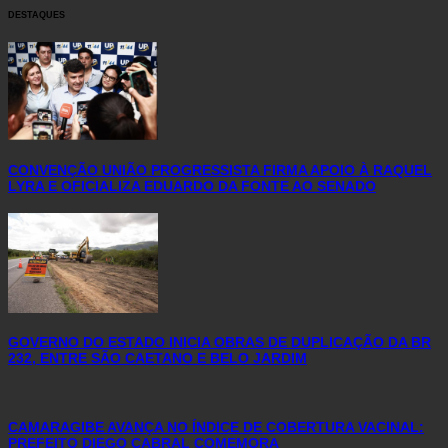
DESTAQUES
CONVENÇÃO UNIÃO PROGRESSISTA FIRMA APOIO À RAQUEL
LYRA E OFICIALIZA EDUARDO DA FONTE AO SENADO
GOVERNO DO ESTADO INICIA OBRAS DE DUPLICAÇÃO DA BR
232, ENTRE SÃO CAETANO E BELO JARDIM
CAMARAGIBE AVANÇA NO ÍNDICE DE COBERTURA VACINAL:
PREFEITO DIEGO CABRAL COMEMORA