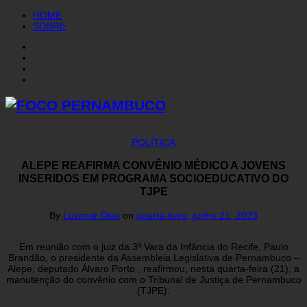
HOME
SOBRE
POLÍTICA
ALEPE REAFIRMA CONVÊNIO MÉDICO A JOVENS
INSERIDOS EM PROGRAMA SOCIOEDUCATIVO DO
TJPE
By
Luzimar Dias
on
quarta-feira, junho 21, 2023
Em reunião com o juiz da 3ª Vara da Infância do Recife, Paulo
Brandão, o presidente da Assembleia Legislativa de Pernambuco –
Alepe, deputado Álvaro Porto , reafirmou, nesta quarta-feira (21), a
manutenção do convênio com o Tribunal de Justiça de Pernambuco
(TJPE).