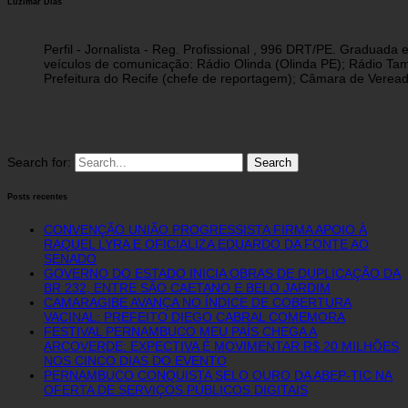
Luzimar Dias
Perfil - Jornalista - Reg. Profissional , 996 DRT/PE. Graduad
veículos de comunicação: Rádio Olinda (Olinda PE); Rádio Tam
Prefeitura do Recife (chefe de reportagem); Câmara de Vereado
Search for:
Posts recentes
CONVENÇÃO UNIÃO PROGRESSISTA FIRMA APOIO À
RAQUEL LYRA E OFICIALIZA EDUARDO DA FONTE AO
SENADO
GOVERNO DO ESTADO INICIA OBRAS DE DUPLICAÇÃO DA
BR 232, ENTRE SÃO CAETANO E BELO JARDIM
CAMARAGIBE AVANÇA NO ÍNDICE DE COBERTURA
VACINAL: PREFEITO DIEGO CABRAL COMEMORA
FESTIVAL PERNAMBUCO MEU PAÍS CHEGA A
ARCOVERDE: EXPECTIVA É MOVIMENTAR R$ 20 MILHÕES
NOS CINCO DIAS DO EVENTO
PERNAMBUCO CONQUISTA SELO OURO DA ABEP-TIC NA
OFERTA DE SERVIÇOS PÚBLICOS DIGITAIS