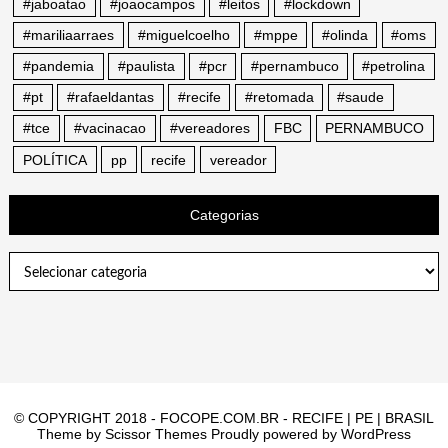
#jaboatao
#joaocampos
#leitos
#lockdown
#mariliaarraes
#miguelcoelho
#mppe
#olinda
#oms
#pandemia
#paulista
#pcr
#pernambuco
#petrolina
#pt
#rafaeldantas
#recife
#retomada
#saude
#tce
#vacinacao
#vereadores
FBC
PERNAMBUCO
POLÍTICA
pp
recife
vereador
Categorias
Categorias
© COPYRIGHT 2018 - FOCOPE.COM.BR - RECIFE | PE | BRASIL
Theme by
Scissor Themes
Proudly powered by
WordPress