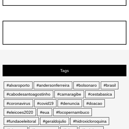
Tags
#alvaroporto
#andersonferreira
#bolsonaro
#brasil
#cabodesantoagostinho
#camaragibe
#cestabasica
#coronavirus
#covid19
#denuncia
#doacao
#eleicoes2020
#eua
#focopernambuco
#fundaoeleitoral
#geraldojulio
#hidroxicloroquina