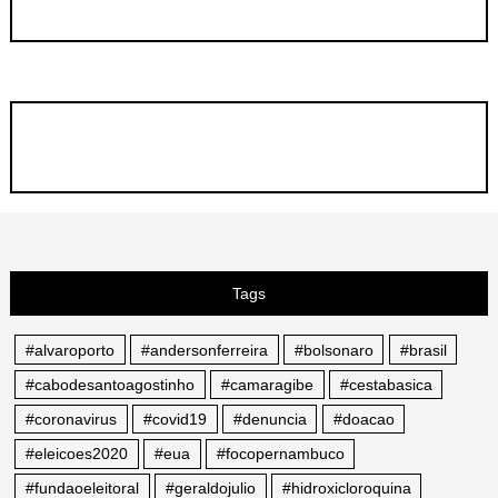
Tags
#alvaroporto
#andersonferreira
#bolsonaro
#brasil
#cabodesantoagostinho
#camaragibe
#cestabasica
#coronavirus
#covid19
#denuncia
#doacao
#eleicoes2020
#eua
#focopernambuco
#fundaoeleitoral
#geraldojulio
#hidroxicloroquina