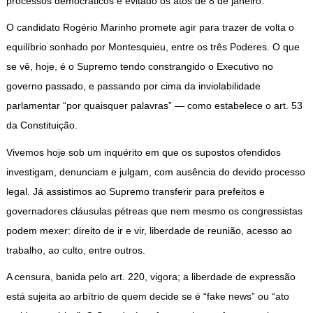
processos democráticos e evitado os atos de 8 de janeiro.
O candidato Rogério Marinho promete agir para trazer de volta o
equilíbrio sonhado por Montesquieu, entre os três Poderes. O que
se vê, hoje, é o Supremo tendo constrangido o Executivo no
governo passado, e passando por cima da inviolabilidade
parlamentar “por quaisquer palavras” — como estabelece o art. 53
da Constituição.
Vivemos hoje sob um inquérito em que os supostos ofendidos
investigam, denunciam e julgam, com ausência do devido processo
legal. Já assistimos ao Supremo transferir para prefeitos e
governadores cláusulas pétreas que nem mesmo os congressistas
podem mexer: direito de ir e vir, liberdade de reunião, acesso ao
trabalho, ao culto, entre outros.
A censura, banida pelo art. 220, vigora; a liberdade de expressão
está sujeita ao arbítrio de quem decide se é “fake news” ou “ato