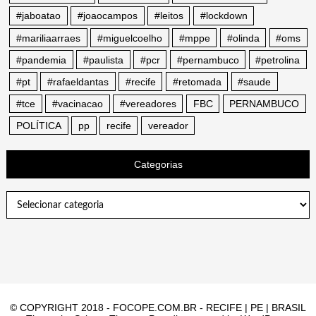
#jaboatao
#joaocampos
#leitos
#lockdown
#mariliaarraes
#miguelcoelho
#mppe
#olinda
#oms
#pandemia
#paulista
#pcr
#pernambuco
#petrolina
#pt
#rafaeldantas
#recife
#retomada
#saude
#tce
#vacinacao
#vereadores
FBC
PERNAMBUCO
POLÍTICA
pp
recife
vereador
Categorias
Categorias
© COPYRIGHT 2018 - FOCOPE.COM.BR - RECIFE | PE | BRASIL