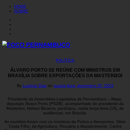
HOME
SOBRE
POLÍTICA
ÁLVARO PORTO SE REÚNE COM MINISTROS EM
BRASÍLIA SOBRE EXPORTAÇÕES DA MASTERBOI
By
Luzimar Dias
on
quarta-feira, dezembro 20, 2023
Presidente da Assembleia Legislativa de Pernambuco – Alepe,
deputado Álvaro Porto (PSDB), acompanhado do presidente da
Masterboi, Nelson Bezerra, participou, nesta terça-feira (19), de
audiências, em Brasília.
As reuniões foram com os ministros de Portos e Aeroportos, Silvio
Costa Filho; da Agricultura, Pecuária e Abastecimento, Carlos