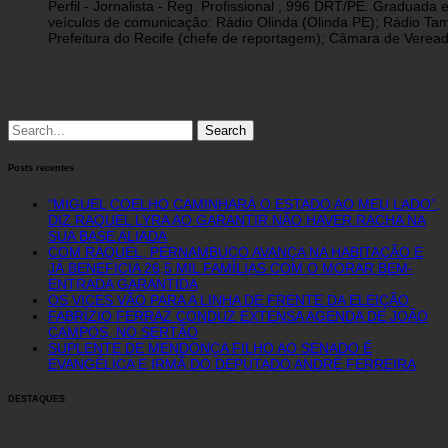
Perfil - Jornalista - Reg. Profissional , 996 DRT/PE. Graduad
veículos de comunicação: Rádio Olinda (Olinda PE); Rádio Tam
Prefeitura do Recife (chefe de reportagem); Câmara de Vereado
Search
for:
Posts recentes
“MIGUEL COELHO CAMINHARÁ O ESTADO AO MEU LADO”,
DIZ RAQUEL LYRA AO GARANTIR NÃO HAVER RACHA NA
SUA BASE ALIADA
COM RAQUEL, PERNAMBUCO AVANÇA NA HABITAÇÃO E
JÁ BENEFICIA 26,5 MIL FAMÍLIAS COM O MORAR BEM-
ENTRADA GARANTIDA
OS VICES VÃO PARA A LINHA DE FRENTE DA ELEIÇÃO
FABRÍZIO FERRAZ CONDUZ EXTENSA AGENDA DE JOÃO
CAMPOS, NO SERTÃO
SUPLENTE DE MENDONÇA FILHO AO SENADO É
EVANGÉLICA E IRMÃ DO DEPUTADO ANDRÉ FERREIRA
DESTAQUES