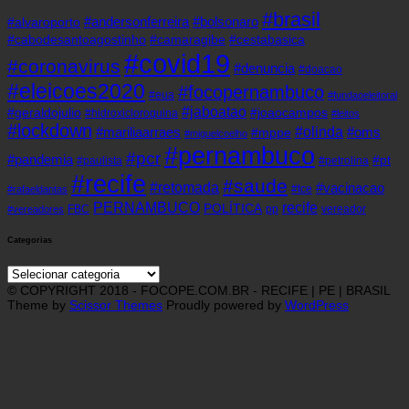
#brasil
#andersonferreira
#bolsonaro
#alvaroporto
#cabodesantoagostinho
#camaragibe
#cestabasica
#covid19
#coronavirus
#denuncia
#doacao
#eleicoes2020
#focopernambuco
#eua
#fundaoeleitoral
#jaboatao
#geraldojulio
#joaocampos
#hidroxicloroquina
#leitos
#lockdown
#olinda
#mariliaarraes
#oms
#mppe
#miguelcoelho
#pernambuco
#pcr
#pandemia
#pt
#paulista
#petrolina
#recife
#saude
#retomada
#vacinacao
#tce
#rafaeldantas
recife
PERNAMBUCO
POLÍTICA
FBC
pp
vereador
#vereadores
Categorias
Categorias
© COPYRIGHT 2018 - FOCOPE.COM.BR - RECIFE | PE | BRASIL
Theme by
Scissor Themes
Proudly powered by
WordPress