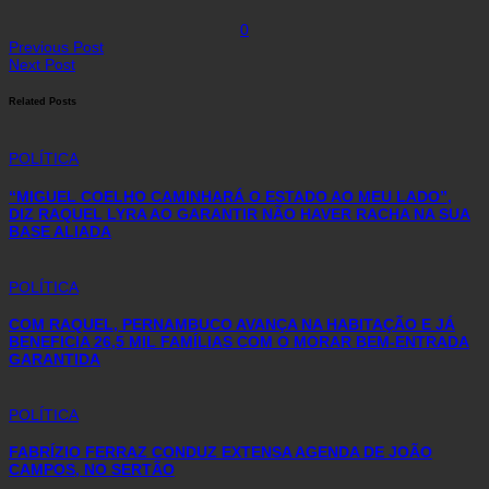
0
Previous Post
Next Post
Related Posts
POLÍTICA
“MIGUEL COELHO CAMINHARÁ O ESTADO AO MEU LADO”,
DIZ RAQUEL LYRA AO GARANTIR NÃO HAVER RACHA NA SUA
BASE ALIADA
POLÍTICA
COM RAQUEL, PERNAMBUCO AVANÇA NA HABITAÇÃO E JÁ
BENEFICIA 26,5 MIL FAMÍLIAS COM O MORAR BEM-ENTRADA
GARANTIDA
POLÍTICA
FABRÍZIO FERRAZ CONDUZ EXTENSA AGENDA DE JOÃO
CAMPOS, NO SERTÃO