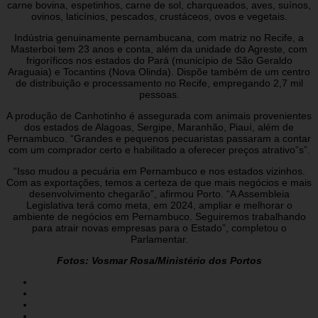
carne bovina, espetinhos, carne de sol, charqueados, aves, suínos,
ovinos, laticínios, pescados, crustáceos, ovos e vegetais.
Indústria genuinamente pernambucana, com matriz no Recife, a
Masterboi tem 23 anos e conta, além da unidade do Agreste, com
frigoríficos nos estados do Pará (município de São Geraldo
Araguaia) e Tocantins (Nova Olinda). Dispõe também de um centro
de distribuição e processamento no Recife, empregando 2,7 mil
pessoas.
A produção de Canhotinho é assegurada com animais provenientes
dos estados de Alagoas, Sergipe, Maranhão, Piauí, além de
Pernambuco. “Grandes e pequenos pecuaristas passaram a contar
com um comprador certo e habilitado a oferecer preços atrativo”s”.
“Isso mudou a pecuária em Pernambuco e nos estados vizinhos.
Com as exportações, temos a certeza de que mais negócios e mais
desenvolvimento chegarão”, afirmou Porto. “A Assembleia
Legislativa terá como meta, em 2024, ampliar e melhorar o
ambiente de negócios em Pernambuco. Seguiremos trabalhando
para atrair novas empresas para o Estado”, completou o
Parlamentar.
Fotos: Vosmar Rosa/Ministério dos Portos