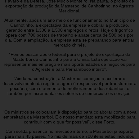
Fávaro e da Defesa, José Múcio Monteiro. Na pauta, o projeto de
exportação da produção da Masterboi de Canhotinho, no Agreste
Meridional.
Atualmente, após um ano meio de funcionamento no Município de
Canhotinho, a expectativa da empresa é dobrar a produção,
gerando entre 1.300 a 1.500 empregos diretos. Hoje o frigorífico
opera com 700 postos de trabalho e abate cerca de 500 bois por
dia. Com a ampliação, a empresa está se preparando para entrar
mercado chinês.
“Fomos buscar apoio federal para o projeto de exportação da
Masterboi de Canhotinho para a China. Esta operação vai
representar mais emprego e mais oportunidades de negócios para
o Agreste e para Pernambuco inteiro”.
“Ainda na construção, a Masterboi começou a acelerar o
desenvolvimento da região e agora é responsável por transformar a
pecuária, com o aumento de melhoramento dos rebanhos, e
também por incrementar os setores de comércio e os serviços.
“Os ministros se colocaram à disposição para colaborar com a nova
empreitada da Masterboi. E o nosso mandato está mobilizado para
contribuir com o que for possível”, disse Porto.
Com sólida presença no mercado interno, a Masterboi já exporta
para mais 45 países. No mix de mais de 700 itens estão incluídos