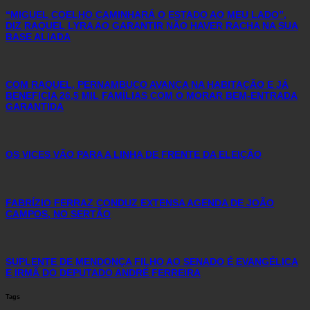
“MIGUEL COELHO CAMINHARÁ O ESTADO AO MEU LADO”,
DIZ RAQUEL LYRA AO GARANTIR NÃO HAVER RACHA NA SUA
BASE ALIADA
COM RAQUEL, PERNAMBUCO AVANÇA NA HABITAÇÃO E JÁ
BENEFICIA 26,5 MIL FAMÍLIAS COM O MORAR BEM-ENTRADA
GARANTIDA
OS VICES VÃO PARA A LINHA DE FRENTE DA ELEIÇÃO
FABRÍZIO FERRAZ CONDUZ EXTENSA AGENDA DE JOÃO
CAMPOS, NO SERTÃO
SUPLENTE DE MENDONÇA FILHO AO SENADO É EVANGÉLICA
E IRMÃ DO DEPUTADO ANDRÉ FERREIRA
Tags