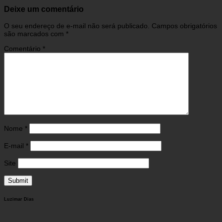
Deixe um comentário
O seu endereço de e-mail não será publicado.
Campos obrigatórios
são marcados com
*
Comentário
*
Nome
*
E-mail
*
Site
Luzimar Dias