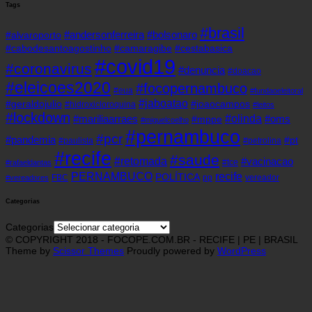
Tags
#brasil
#andersonferreira
#bolsonaro
#alvaroporto
#cabodesantoagostinho
#camaragibe
#cestabasica
#covid19
#coronavirus
#denuncia
#doacao
#eleicoes2020
#focopernambuco
#eua
#fundaoeleitoral
#jaboatao
#geraldojulio
#joaocampos
#hidroxicloroquina
#leitos
#lockdown
#olinda
#mariliaarraes
#oms
#mppe
#miguelcoelho
#pernambuco
#pcr
#pandemia
#pt
#paulista
#petrolina
#recife
#saude
#retomada
#vacinacao
#tce
#rafaeldantas
recife
PERNAMBUCO
POLÍTICA
FBC
pp
vereador
#vereadores
Categorias
Categorias
© COPYRIGHT 2018 - FOCOPE.COM.BR - RECIFE | PE | BRASIL
Theme by
Scissor Themes
Proudly powered by
WordPress