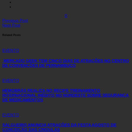
0
Previous Post
Next Post
Related Posts
EVENTO
MERCADO GEEK TEM CINCO DIAS DE ATRAÇÕES NO CENTRO
DE CONVENÇÕES DE PERNAMBUCO
EVENTO
HEMOBRÁS REALIZA NO RECIFE TREINAMENTO
INTERNACIONAL INÉDITO NO NORDESTE SOBRE SEGURANÇA
DE MEDICAMENTOS
EVENTO
SALGUEIRO ANUNCIA ATRAÇÕES DA FESTA AGOSTO DE
CONCEIÇÃO DAS CRIOULAS