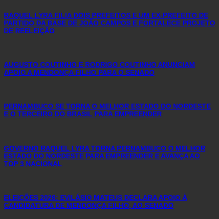
RAQUEL LYRA FILIA DOIS PREFEITOS E UM EX-PREFEITO DE
PARTIDO DA BASE DE JOÃO CAMPOS E FORTALECE PROJETO
DE REELEIÇÃO
AUGUSTO COUTINHO E RODRIGO COUTINHO ANUNCIAM
APOIO A MENDONÇA FILHO PARA O SENADO
PERNAMBUCO SE TORNA O MELHOR ESTADO DO NORDESTE
E O TERCEIRO DO BRASIL PARA EMPREENDER
GOVERNO RAQUEL LYRA TORNA PERNAMBUCO O MELHOR
ESTADO DO NORDESTE PARA EMPREENDER E AVANÇA AO
TOP 3 NACIONAL
ELEIÇÕES 2026: EVILÁSIO MATEUS DECLARA APOIO À
CANDIDATURA DE MENDONÇA FILHO, AO SENADO