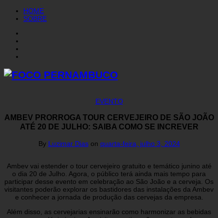
HOME
SOBRE
EVENTO
AMBEV PRORROGA TOUR CERVEJEIRO DE SÃO JOÃO
ATÉ 20 DE JULHO: SAIBA COMO SE INCREVER
By
Luzimar Dias
on
quarta-feira, julho 3, 2024
Ambev vai estender o tour cervejeiro gratuito e temático junino até
o dia 20 de Julho. Agora, o público terá ainda mais tempo para
participar desse evento em celebração ao São João e a cerveja. Os
visitantes poderão explorar os bastidores das instalações da Ambev
e conhecer a jornada de produção das cervejas da empresa.
Além disso, as cervejarias ensinarão como harmonizar as bebidas