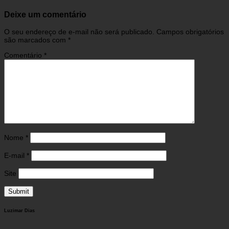
Deixe um comentário
O seu endereço de e-mail não será publicado.
Campos obrigatórios
são marcados com
*
Comentário
*
Nome
*
E-mail
*
Site
Luzimar Dias