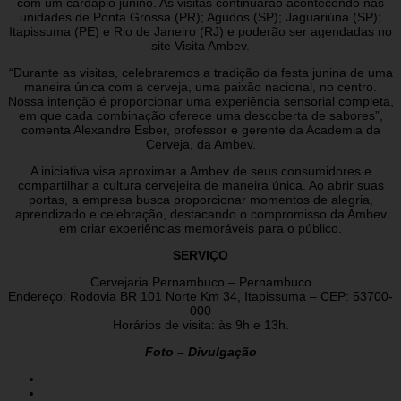
com um cardápio junino. As visitas continuarão acontecendo nas
unidades de Ponta Grossa (PR); Agudos (SP); Jaguariúna (SP);
Itapissuma (PE) e Rio de Janeiro (RJ) e poderão ser agendadas no
site Visita Ambev.
“Durante as visitas, celebraremos a tradição da festa junina de uma
maneira única com a cerveja, uma paixão nacional, no centro.
Nossa intenção é proporcionar uma experiência sensorial completa,
em que cada combinação oferece uma descoberta de sabores”,
comenta Alexandre Esber, professor e gerente da Academia da
Cerveja, da Ambev.
A iniciativa visa aproximar a Ambev de seus consumidores e
compartilhar a cultura cervejeira de maneira única. Ao abrir suas
portas, a empresa busca proporcionar momentos de alegria,
aprendizado e celebração, destacando o compromisso da Ambev
em criar experiências memoráveis para o público.
SERVIÇO
Cervejaria Pernambuco – Pernambuco
Endereço: Rodovia BR 101 Norte Km 34, Itapissuma – CEP: 53700-
000
Horários de visita: às 9h e 13h.
Foto – Divulgação