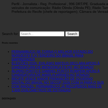
Perfil - Jornalista - Reg. Profissional , 996 DRT/PE. Graduad
veículos de comunicação: Rádio Olinda (Olinda PE); Rádio Tam
Prefeitura do Recife (chefe de reportagem); Câmara de Vereado
Search for:
Posts recentes
PERNAMBUCO SE TORNA O MELHOR ESTADO DO
NORDESTE E O TERCEIRO DO BRASIL PARA
EMPREENDER
ELEIÇÕES 2026: EVILÁSIO MATEUS DECLARA APOIO À
CANDIDATURA DE MENDONÇA FILHO, AO SENADO
ÁLVARO PORTO E GABRIEL PORTO ROMPEM APOIO À
CANDIDATURA DE MARÍLIA ARRAES AO SENADO
RECIFE VENCE MAIOR PREMIAÇÃO DE GOVERNO
DIGITAL DO BRASIL NO SECOP 2026 COM IA PARA O SUS
COM RAQUEL, PERNAMBUCO JÁ RECUPEROU MAIS DE
1.600 QUILÔMETROS DE ESTRADAS
DESTAQUES