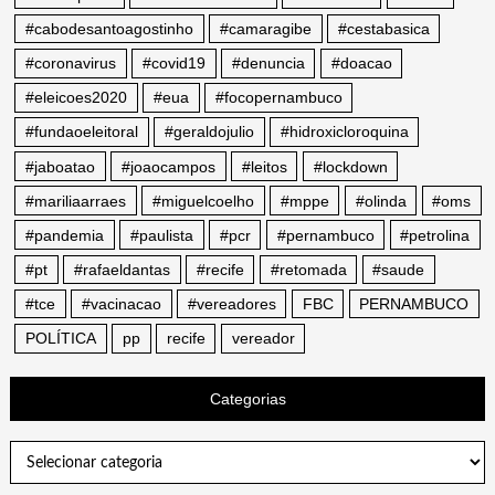
#cabodesantoagostinho
#camaragibe
#cestabasica
#coronavirus
#covid19
#denuncia
#doacao
#eleicoes2020
#eua
#focopernambuco
#fundaoeleitoral
#geraldojulio
#hidroxicloroquina
#jaboatao
#joaocampos
#leitos
#lockdown
#mariliaarraes
#miguelcoelho
#mppe
#olinda
#oms
#pandemia
#paulista
#pcr
#pernambuco
#petrolina
#pt
#rafaeldantas
#recife
#retomada
#saude
#tce
#vacinacao
#vereadores
FBC
PERNAMBUCO
POLÍTICA
pp
recife
vereador
Categorias
Categorias