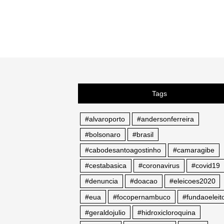
Tags
#alvaroporto
#andersonferreira
#bolsonaro
#brasil
#cabodesantoagostinho
#camaragibe
#cestabasica
#coronavirus
#covid19
#denuncia
#doacao
#eleicoes2020
#eua
#focopernambuco
#fundaoeleito
#geraldojulio
#hidroxicloroquina