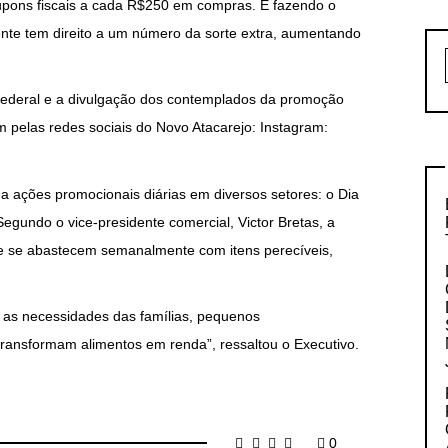
upons fiscais a cada R$250 em compras. E fazendo o
ente tem direito a um número da sorte extra, aumentando
 Federal e a divulgação dos contemplados da promoção
m pelas redes sociais do Novo Atacarejo: Instagram:
da ações promocionais diárias em diversos setores: o Dia
egundo o vice-presidente comercial, Victor Bretas, a
e se abastecem semanalmente com itens perecíveis,
as necessidades das famílias, pequenos
ansformam alimentos em renda”, ressaltou o Executivo.
0