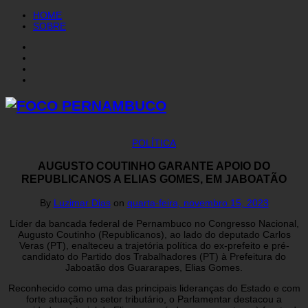
HOME
SOBRE
POLÍTICA
AUGUSTO COUTINHO GARANTE APOIO DO
REPUBLICANOS A ELIAS GOMES, EM JABOATÃO
By
Luzimar Dias
on
quarta-feira, novembro 15, 2023
Líder da bancada federal de Pernambuco no Congresso Nacional,
Augusto Coutinho (Republicanos), ao lado do deputado Carlos
Veras (PT), enalteceu a trajetória política do ex-prefeito e pré-
candidato do Partido dos Trabalhadores (PT) à Prefeitura do
Jaboatão dos Guararapes, Elias Gomes.
Reconhecido como uma das principais lideranças do Estado e com
forte atuação no setor tributário, o Parlamentar destacou a