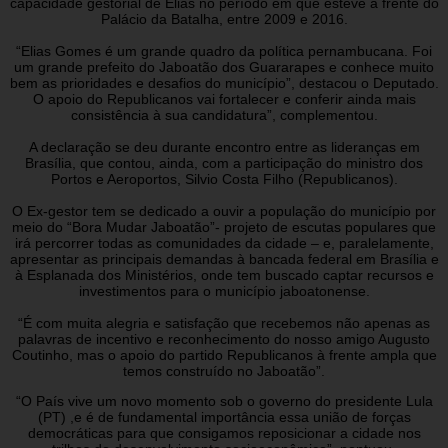
capacidade gestorial de Elias no período em que esteve à frente do
Palácio da Batalha, entre 2009 e 2016.
“Elias Gomes é um grande quadro da política pernambucana. Foi
um grande prefeito do Jaboatão dos Guararapes e conhece muito
bem as prioridades e desafios do município”, destacou o Deputado.
O apoio do Republicanos vai fortalecer e conferir ainda mais
consistência à sua candidatura”, complementou.
A declaração se deu durante encontro entre as lideranças em
Brasília, que contou, ainda, com a participação do ministro dos
Portos e Aeroportos, Silvio Costa Filho (Republicanos).
O Ex-gestor tem se dedicado a ouvir a população do município por
meio do “Bora Mudar Jaboatão”- projeto de escutas populares que
irá percorrer todas as comunidades da cidade – e, paralelamente,
apresentar as principais demandas à bancada federal em Brasília e
à Esplanada dos Ministérios, onde tem buscado captar recursos e
investimentos para o município jaboatonense.
“É com muita alegria e satisfação que recebemos não apenas as
palavras de incentivo e reconhecimento do nosso amigo Augusto
Coutinho, mas o apoio do partido Republicanos à frente ampla que
temos construído no Jaboatão”.
“O País vive um novo momento sob o governo do presidente Lula
(PT) ,e é de fundamental importância essa união de forças
democráticas para que consigamos reposicionar a cidade nos