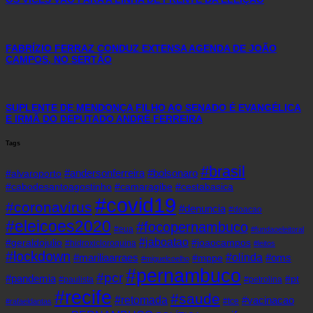
FABRÍZIO FERRAZ CONDUZ EXTENSA AGENDA DE JOÃO
CAMPOS, NO SERTÃO
SUPLENTE DE MENDONÇA FILHO AO SENADO É EVANGÉLICA
E IRMÃ DO DEPUTADO ANDRÉ FERREIRA
Tags
#brasil
#andersonferreira
#bolsonaro
#alvaroporto
#cabodesantoagostinho
#camaragibe
#cestabasica
#covid19
#coronavirus
#denuncia
#doacao
#eleicoes2020
#focopernambuco
#eua
#fundaoeleitoral
#jaboatao
#geraldojulio
#joaocampos
#hidroxicloroquina
#leitos
#lockdown
#olinda
#mariliaarraes
#oms
#mppe
#miguelcoelho
#pernambuco
#pcr
#pandemia
#pt
#paulista
#petrolina
#recife
#saude
#retomada
#vacinacao
#tce
#rafaeldantas