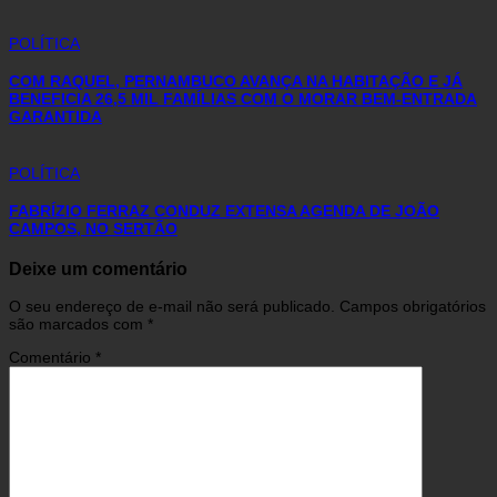
POLÍTICA
COM RAQUEL, PERNAMBUCO AVANÇA NA HABITAÇÃO E JÁ
BENEFICIA 26,5 MIL FAMÍLIAS COM O MORAR BEM-ENTRADA
GARANTIDA
POLÍTICA
FABRÍZIO FERRAZ CONDUZ EXTENSA AGENDA DE JOÃO
CAMPOS, NO SERTÃO
Deixe um comentário
O seu endereço de e-mail não será publicado.
Campos obrigatórios
são marcados com
*
Comentário
*