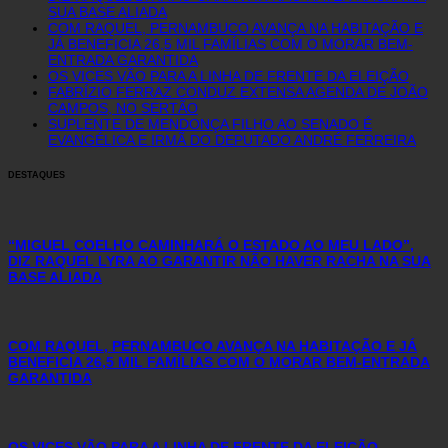
SUA BASE ALIADA
COM RAQUEL, PERNAMBUCO AVANÇA NA HABITAÇÃO E
JÁ BENEFICIA 26,5 MIL FAMÍLIAS COM O MORAR BEM-
ENTRADA GARANTIDA
OS VICES VÃO PARA A LINHA DE FRENTE DA ELEIÇÃO
FABRÍZIO FERRAZ CONDUZ EXTENSA AGENDA DE JOÃO
CAMPOS, NO SERTÃO
SUPLENTE DE MENDONÇA FILHO AO SENADO É
EVANGÉLICA E IRMÃ DO DEPUTADO ANDRÉ FERREIRA
DESTAQUES
“MIGUEL COELHO CAMINHARÁ O ESTADO AO MEU LADO”,
DIZ RAQUEL LYRA AO GARANTIR NÃO HAVER RACHA NA SUA
BASE ALIADA
COM RAQUEL, PERNAMBUCO AVANÇA NA HABITAÇÃO E JÁ
BENEFICIA 26,5 MIL FAMÍLIAS COM O MORAR BEM-ENTRADA
GARANTIDA
OS VICES VÃO PARA A LINHA DE FRENTE DA ELEIÇÃO