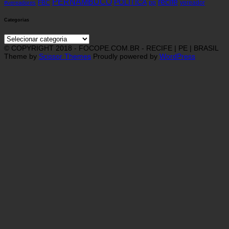
recife
PERNAMBUCO
POLÍTICA
FBC
pp
vereador
#vereadores
Categorias
Categorias
© COPYRIGHT 2018 - FOCOPE.COM.BR - RECIFE | PE | BRASIL
Theme by
Scissor Themes
Proudly powered by
WordPress