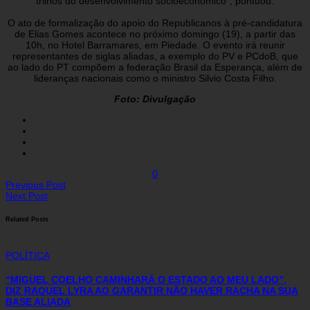
trilhos do desenvolvimento socioeconômico”, pontuou.
O ato de formalização do apoio do Republicanos à pré-candidatura
de Elias Gomes acontece no próximo domingo (19), a partir das
10h, no Hotel Barramares, em Piedade. O evento irá reunir
representantes de siglas aliadas, a exemplo do PV e PCdoB, que
ao lado do PT compõem a federação Brasil da Esperança, além de
lideranças nacionais como o ministro Silvio Costa Filho.
Foto: Divulgação
0
Previous Post
Next Post
Related Posts
POLÍTICA
“MIGUEL COELHO CAMINHARÁ O ESTADO AO MEU LADO”,
DIZ RAQUEL LYRA AO GARANTIR NÃO HAVER RACHA NA SUA
BASE ALIADA