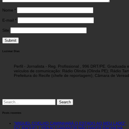
Nome
*
E-mail
*
Site
Luzimar Dias
Perfil - Jornalista - Reg. Profissional , 996 DRT/PE. Graduad
veículos de comunicação: Rádio Olinda (Olinda PE); Rádio Tam
Prefeitura do Recife (chefe de reportagem); Câmara de Vereado
Search
for:
Posts recentes
“MIGUEL COELHO CAMINHARÁ O ESTADO AO MEU LADO”,
DIZ RAQUEL LYRA AO GARANTIR NÃO HAVER RACHA NA