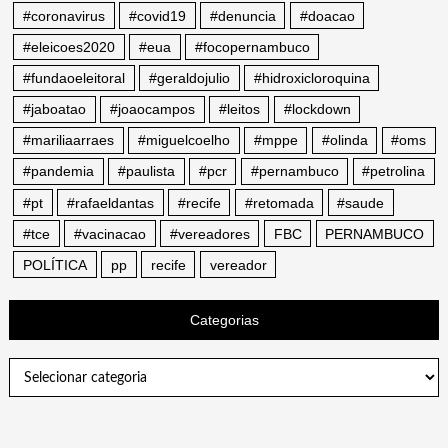
#coronavirus
#covid19
#denuncia
#doacao
#eleicoes2020
#eua
#focopernambuco
#fundaoeleitoral
#geraldojulio
#hidroxicloroquina
#jaboatao
#joaocampos
#leitos
#lockdown
#mariliaarraes
#miguelcoelho
#mppe
#olinda
#oms
#pandemia
#paulista
#pcr
#pernambuco
#petrolina
#pt
#rafaeldantas
#recife
#retomada
#saude
#tce
#vacinacao
#vereadores
FBC
PERNAMBUCO
POLÍTICA
pp
recife
vereador
Categorias
Categorias