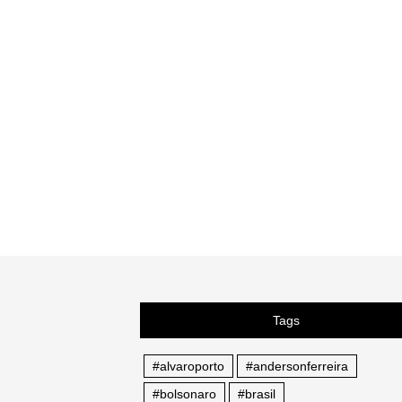
Tags
#alvaroporto
#andersonferreira
#bolsonaro
#brasil